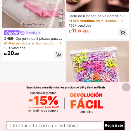
Barra de rubor en polvo dorada nue
va de Hailesi, rubor en polvo de dob
#1 Más vendidos
en Multicolor Rubor
le uso para mejillas y labios
19
700+ vendidos
11
S/
.57
-8%
Bebeilu
SHEIN Conjunto de 2 piezas para ni
ñas bebé, camiseta holgada de cue
#1 Más vendidos
en Bordado Conjuntos para niñas
llo redondo con rayas rosas y patró
90+ vendidos
n floral 3D, y pantalones cortos hol
20
S/
.99
gados, estilo casual cómodo, adecu
ado para uso diario, salidas, campu
s, temporada de regreso a la escuel
a, estilo femenino, relajado
16
Ahorro de S/0.20
1
Regístrate
1
100/50/30/10 piezas Lindos clips d