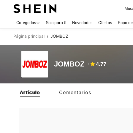
Muse
Use up 
Categorías
Solo para ti
Novedades
Ofertas
Ropa de
Página principal
JOMBOZ
/
JOMBOZ
4.77
Artículo
Comentarios