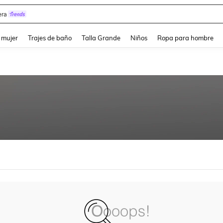
ra
and down arrow keys to navigate search Búsqueda reciente and Busca y Encuentr
 mujer
Trajes de baño
Talla Grande
Niños
Ropa para hombre