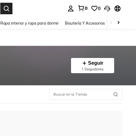
0
0
a. Press Enter to select.
Ropa interior y ropa para dormir
Bisutería Y Accesorios
Zapatos
H
Seguir
1 Seguidores