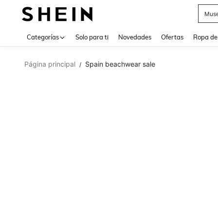
Daz
Use up 
Categorías
Solo para ti
Novedades
Ofertas
Ropa de
Página principal
Spain beachwear sale
/