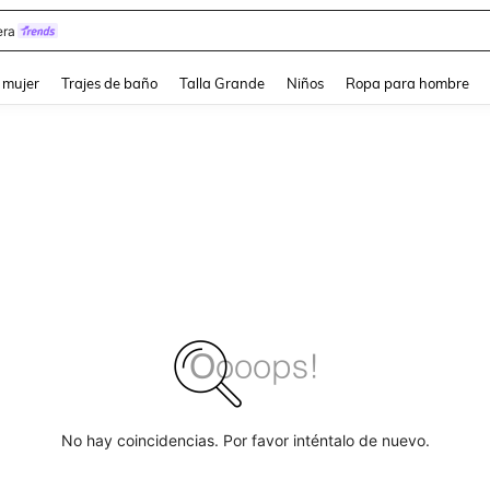
y
and down arrow keys to navigate search Búsqueda reciente and Busca y Encuentr
 mujer
Trajes de baño
Talla Grande
Niños
Ropa para hombre
No hay coincidencias. Por favor inténtalo de nuevo.