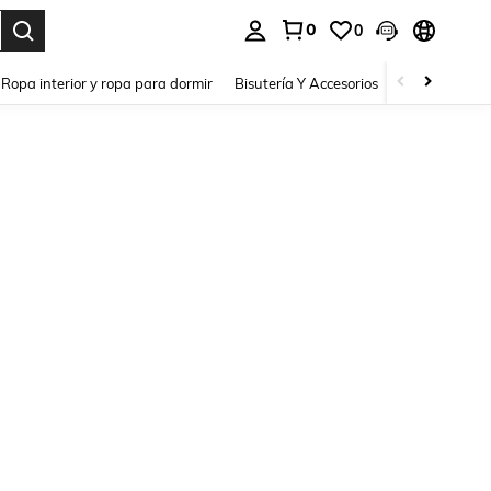
0
0
a. Press Enter to select.
Ropa interior y ropa para dormir
Bisutería Y Accesorios
Zapatos
H