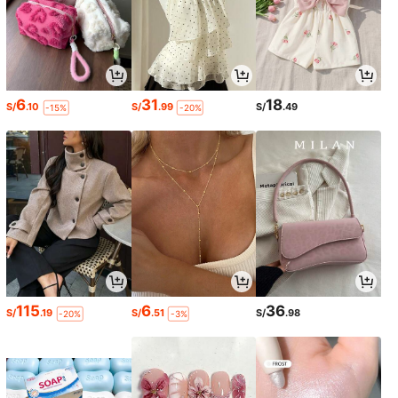
6
31
18
S/
.10
S/
.99
S/
.49
-15%
-20%
115
6
36
S/
.19
S/
.51
S/
.98
-20%
-3%