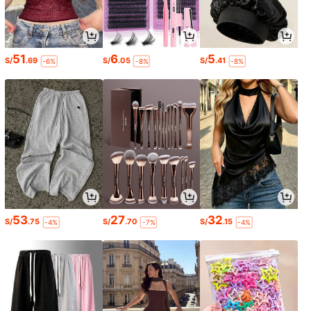
51
6
5
S/
.69
S/
.05
S/
.41
-6%
-8%
-8%
53
27
32
S/
.75
S/
.70
S/
.15
-4%
-7%
-4%