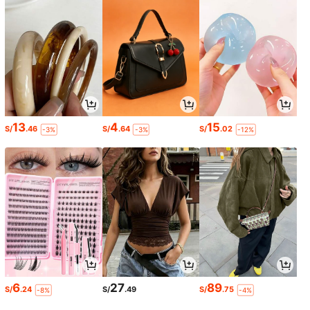
13
4
15
S/
.46
S/
.64
S/
.02
-3%
-3%
-12%
6
27
89
S/
.24
S/
.49
S/
.75
-8%
-4%