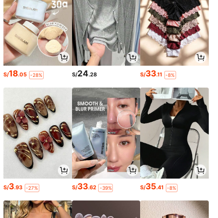
18
24
33
S/
.05
S/
.28
S/
.11
-28%
-8%
3
33
35
S/
.93
S/
.62
S/
.41
-27%
-39%
-8%