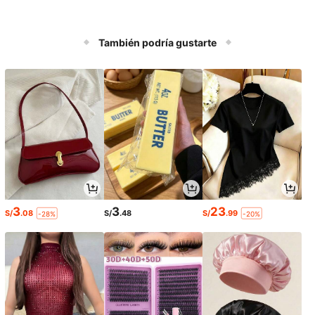
También podría gustarte
3
3
23
S/
.08
S/
.48
S/
.99
-28%
-20%