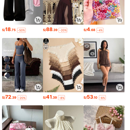
18
88
4
S/
.75
S/
.39
S/
.68
-50%
-20%
-4%
72
41
53
S/
.39
S/
.39
S/
.10
-20%
-8%
-6%