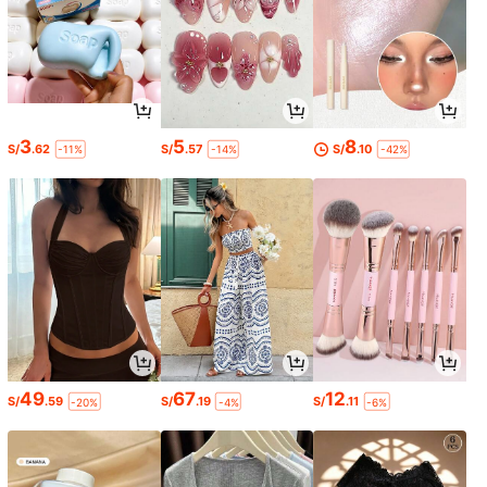
3
5
8
S/
.62
S/
.57
S/
.10
-11%
-14%
-42%
49
67
12
S/
.59
S/
.19
S/
.11
-20%
-4%
-6%