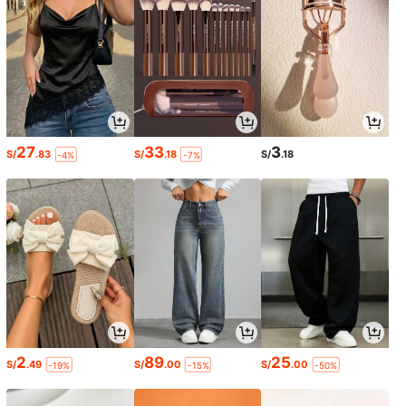
27
33
3
S/
.83
S/
.18
S/
.18
-4%
-7%
2
89
25
S/
.49
S/
.00
S/
.00
-19%
-15%
-50%