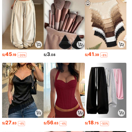
45
3
41
S/
.19
S/
.08
S/
.39
-20%
-8%
27
56
18
S/
.83
S/
.63
S/
.75
-4%
-4%
-50%