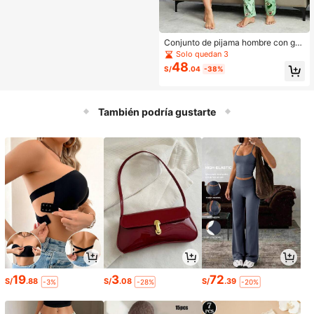
Conjunto de pijama hombre con grá
fico de dibujos animados y letra
Solo quedan 3
48
S/
.04
-38%
También podría gustarte
19
3
72
S/
.88
S/
.08
S/
.39
-3%
-28%
-20%