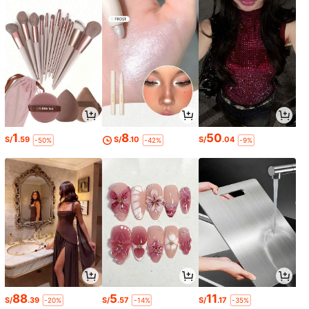
1
8
50
S/
.59
S/
.10
S/
.04
-50%
-42%
-9%
88
5
11
S/
.39
S/
.57
S/
.17
-20%
-14%
-35%