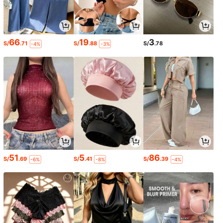
66
19
3
S/
.71
S/
.88
S/
.78
-4%
-3%
51
5
86
S/
.69
S/
.41
S/
.39
-6%
-8%
-4%