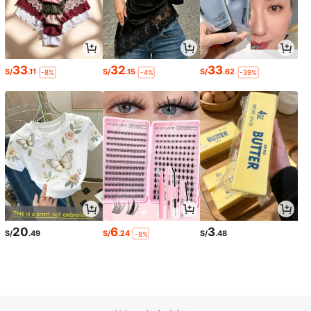
33
32
33
S/
.11
S/
.15
S/
.62
-8%
-4%
-39%
20
6
3
S/
.49
S/
.24
S/
.48
-8%