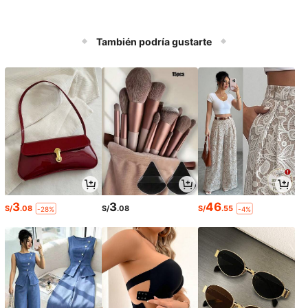
También podría gustarte
3
3
46
S/
.08
S/
.08
S/
.55
-28%
-4%