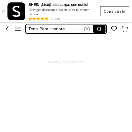
SHEIN-¡List@, descarga, con estilo!
×
Consigue descuentos especiales en tu primer
Consíguela
pedido
Tenis Blancos Para Hombre
(5,000)
Tenis Para Hombre
Zapatos Para Hombre
Zapatillas De Hombre
Bape
No hay coincidencias.
Tenis Blancos Para Hombre
Tenis Para Hombre