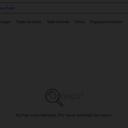
y
and down arrow keys to navigate search Búsqueda reciente and Busca y Encuentr
 mujer
Trajes de baño
Talla Grande
Niños
Ropa para hombre
No hay coincidencias. Por favor inténtalo de nuevo.