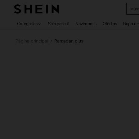
Daz
Use up 
Categorías
Solo para ti
Novedades
Ofertas
Ropa de
Página principal
Ramadan plus
/