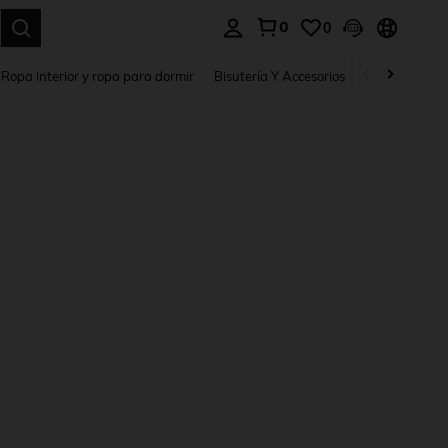
0
0
a. Press Enter to select.
Ropa interior y ropa para dormir
Bisutería Y Accesorios
Zapatos
H