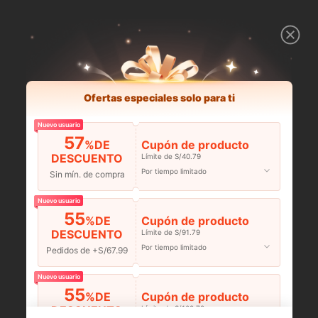
Ofertas especiales solo para ti
Nuevo usuario
57
%DE
Cupón de producto
DESCUENTO
Límite de S/40.79
Por tiempo limitado
Sin mín. de compra
Nuevo usuario
55
%DE
Cupón de producto
DESCUENTO
Límite de S/91.79
Por tiempo limitado
Pedidos de +S/67.99
Nuevo usuario
55
%DE
Cupón de producto
DESCUENTO
Límite de S/108.78