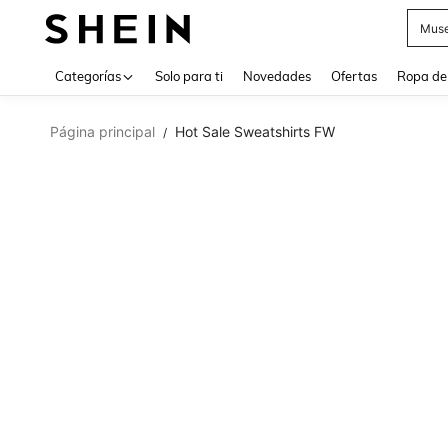
Muse
Use up 
Categorías
Solo para ti
Novedades
Ofertas
Ropa de
Página principal
Hot Sale Sweatshirts FW
/