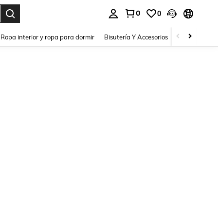
0
0
a. Press Enter to select.
Ropa interior y ropa para dormir
Bisutería Y Accesorios
Zapatos
H