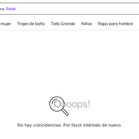
ra
and down arrow keys to navigate search Búsqueda reciente and Busca y Encuentr
 mujer
Trajes de baño
Talla Grande
Niños
Ropa para hombre
No hay coincidencias. Por favor inténtalo de nuevo.