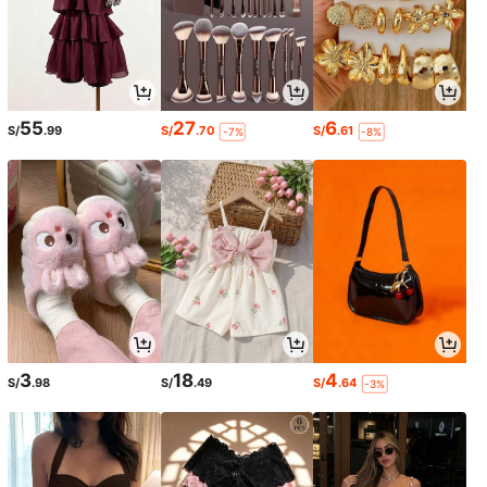
55
27
6
S/
.99
S/
.70
S/
.61
-7%
-8%
3
18
4
S/
.98
S/
.49
S/
.64
-3%