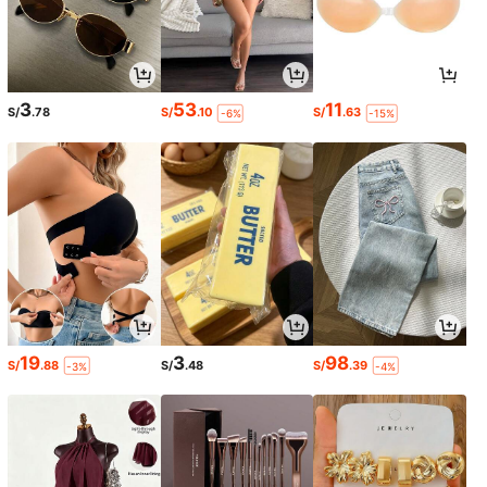
3
53
11
S/
.78
S/
.10
S/
.63
-6%
-15%
19
3
98
S/
.88
S/
.48
S/
.39
-3%
-4%