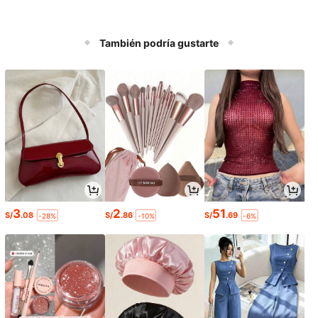
También podría gustarte
3
2
51
S/
.08
S/
.86
S/
.69
-28%
-10%
-6%