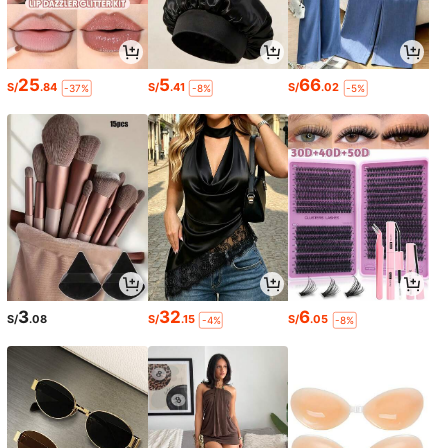
25
5
66
S/
.84
S/
.41
S/
.02
-37%
-8%
-5%
3
32
6
S/
.08
S/
.15
S/
.05
-4%
-8%