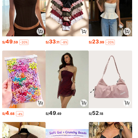
49
33
23
S/
.59
S/
.11
S/
.99
-20%
-8%
-20%
4
49
52
S/
.68
S/
.49
S/
.18
-4%