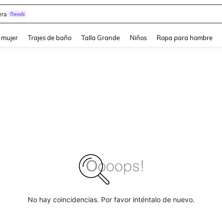
y
and down arrow keys to navigate search Búsqueda reciente and Busca y Encuentr
 mujer
Trajes de baño
Talla Grande
Niños
Ropa para hombre
No hay coincidencias. Por favor inténtalo de nuevo.