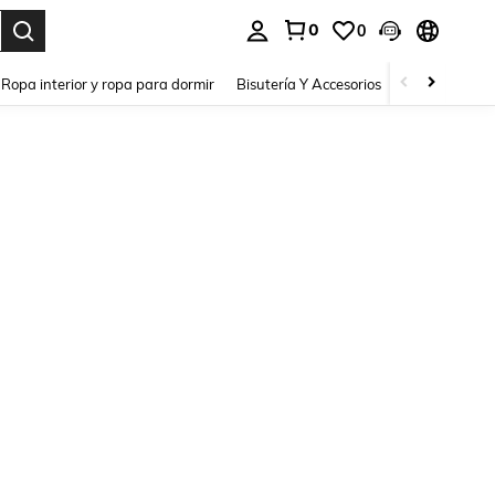
0
0
a. Press Enter to select.
Ropa interior y ropa para dormir
Bisutería Y Accesorios
Zapatos
H