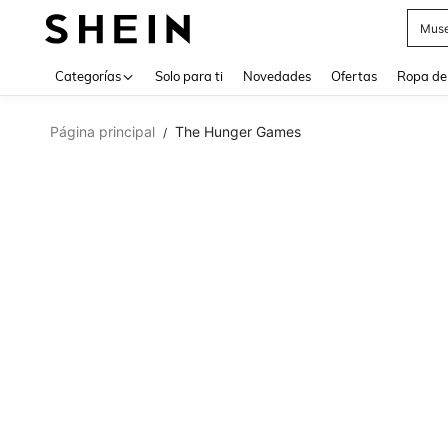
Daz
Use up 
Categorías
Solo para ti
Novedades
Ofertas
Ropa de
Página principal
The Hunger Games
/