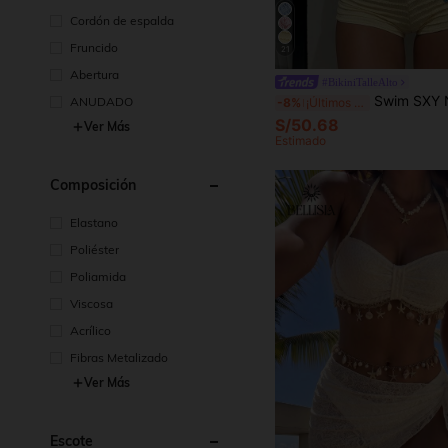
Cordón de espalda
Fruncido
21
Abertura
#BikiniTalleAlto
Swim SXY Nuevo conjunto de 2 piezas de traje de baño para mujer con pantalones de playa con nudo en la cintura, 
ANUDADO
-8%
¡Últimos 2 días
S/50.68
Ver Más
Estimado
Composición
Elastano
Poliéster
Poliamida
Viscosa
Acrílico
Fibras Metalizado
Ver Más
Escote