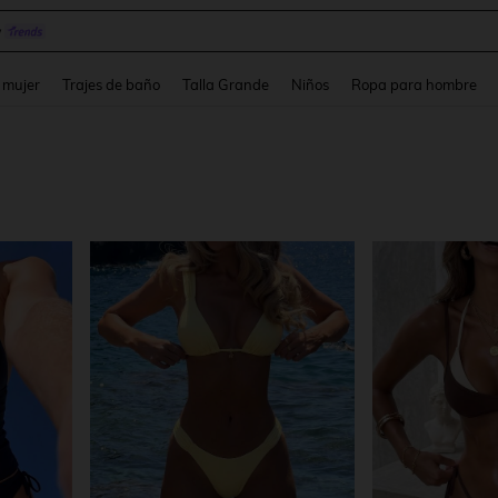
s
and down arrow keys to navigate search Búsqueda reciente and Busca y Encuentr
 mujer
Trajes de baño
Talla Grande
Niños
Ropa para hombre