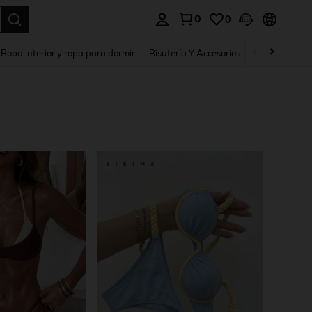
0
0
a. Press Enter to select.
Ropa interior y ropa para dormir
Bisutería Y Accesorios
Zapatos
H