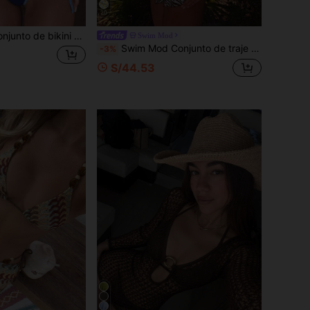
20
sexy con cuello halter y lazo de color contrastante para mujer, traje de baño de moda y cómodo para vacaciones de verano en la playa, Vacationcore
Swim Mod
Swim Mod Conjunto de traje de baño para mujer de verano, minimalista, elegante, romántico, casual, sexy, dulce y lindo, para vacaciones al aire libre, bikini básico versátil con estampado de cebra y cuello halter, con minifalda con volantes 2 en 1, decoración de colgante de flor metálica, adecuado para playa, resort, spa, festival de música, luna de miel y vacaciones casuales
-3%
S/44.53