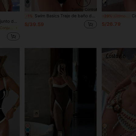
7
36
Swim Basics Traje de baño de una pieza con espalda cruzada y correas para mujer, traje de baño de una pieza para competición estilizador
Conjunto de bikini 
-1%
-20%
¡Últimos 2 días
ada, cuello halter de cuerda trenzada, bikini de triángulo y falda para mujer
S/26.79
S/39.59
en Plantas Conjuntos de bikini para mujer