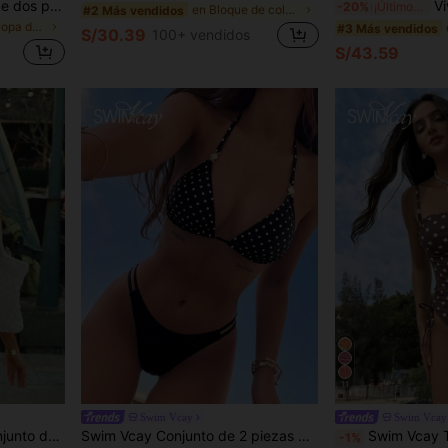
Sunnyshic Traje de baño de dos piezas con cuello halter, estampado divertido de sardinas, estilo retro americano rosa & azul, estilo dopamina de dibujos animados, nuevo para primavera/verano
Vivid Eden
-20%
¡Últimos 2 días
en Bloque de color Conjuntos de bikini para mujer
#2 Más vendidos
en nuevo Ropa de playa para mujeres
#3 Más vendidos
S/30.39
100+ vendidos
S/43.59
11
Swim Vcay
Swim Vcay
ante para playa y resort, 2 piezas para mujer
Swim Vcay Conjunto de 2 piezas para vacaciones en la playa, top casual de primavera/verano con estampado de lunares, tirantes para los hombros y herrajes metálicos, top halter con lazo, Bottom de bikini triángulo de unicolor, conjunto lindo
Swim Vcay Traje de baño de una pieza con estampado d
-1%