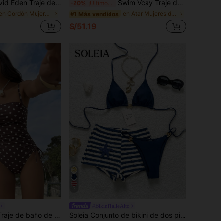
 Traje de baño de una pieza con estampado de leopardo y cordón lateral para mujer
Swim Vcay Traje de baño de una pieza con cuello halter, diseño texturizado con recortes, estilo primavera/verano 2026 para uso casual en la playa y vacaciones
-20%
¡Últimos 2 días
en Cordón Mujeres de una pieza
en Atar Mujeres de una pieza
#1 Más vendidos
S/51.19
7
#BikiniTalleAlto
e tela para mujer, para vacaciones, fiesta en la playa y salida de baño
Soleia Conjunto de bikini de dos piezas para mujer de verano y playa, unicolor, cuello halter con lazo, sexy y de moda, con shorts a rayas