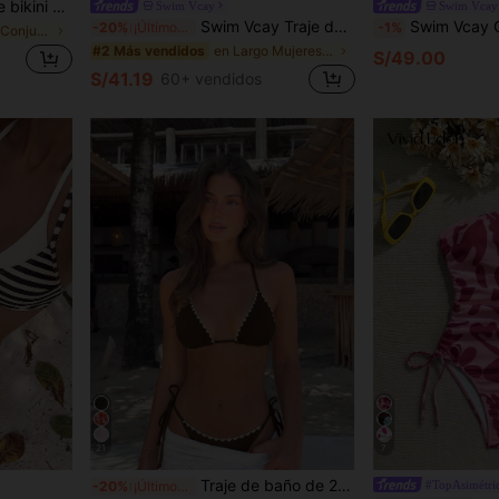
da ajustable con cordón para vacaciones, playa, verano y resort
Swim Vcay
Swim Vcay
Swim Vcay Traje de una pieza para mujer para la playa, de tela texturizada, con decoración de conchas, espalda de escote con detalle de lazo, ajuste ceñido, uso casual para resort
Swim Vcay Conjunto de bikini de 2 piezas con top de tirantes finos y estampado de leopa
-20%
¡Últimos 2 días
-1%
en Plantas Conjuntos de bikini para mujer
en Largo Mujeres de una pieza
#2 Más vendidos
S/49.00
S/41.19
60+ vendidos
21
7
Traje de baño de 2 piezas para mujer de unicolor con halter y amarre lateral: sexy, de alta gama, simple, casual, para vacaciones en la playa, fiestas de viaje y verano, marrón, ropa de resort
#TopAsimétri
-20%
¡Últimos 2 días