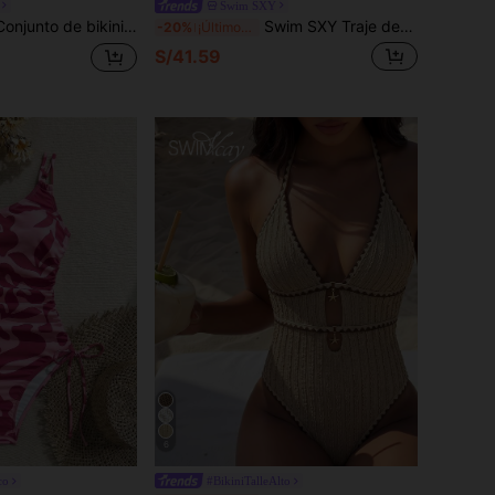
Swim SXY
rdo tropical sexy, y braga con lazo lateral. Elegante conjunto de playa para vacaciones, regalo para el Día de San Valentín
Swim SXY Traje de baño de una pieza para mujer de unicolor con tirantes de espagueti cruzados y lazo, primavera/verano
-20%
¡Últimos 2 días
S/41.59
6
co
#BikiniTalleAlto