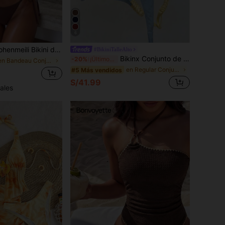
6
 dos piezas con diseño de bloques de color y lazo halter para mujer, traje de baño de cintura alta con diseño de contraste para vacaciones de verano en la playa
#BikiniTalleAlto
Bikinx Conjunto de bikini de mujer con tirantes trenzados, top de una pieza con aros y espalda con lazo de color contrastante, traje de baño para vacaciones, playa y verano
-20%
¡Últimos 2 días
en Bandeau Conjuntos de bikini para mujer
en Regular Conjuntos de bikini a juego
#5 Más vendidos
S/41.99
ales