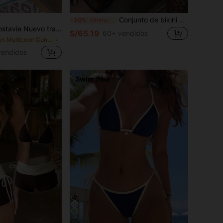
5
Conjunto de bikini de 3 piezas para mujer, elegante y de moda, color marrón liso, con espalda abierta y lazo en la espalda, tela texturizada, vestido cover-up para playa y vacaciones, traje de baño para primavera y verano
-20%
¡Últimos 2 días
 de 3 piezas para mujer, con textura de malla, decoración de piedras y espalda descubierta, ideal para vacaciones en la playa, San Valentín, festivales de música y fiestas en piscinas termales. Colección Primavera/Verano 2026
S/65.19
60+ vendidos
en Multicolor Conjuntos de bikini para mujer
vendidos
39