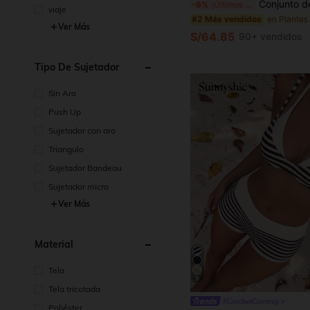
Conjunto de bikini para mujer, estilo bohemio con cinta de ganchillo y decoración de conchas, fal
-6%
¡Últimos 2 días
viaje
#2 Más vendidos
Ver Más
S/64.85
90+ vendidos
Tipo De Sujetador
Sin Aro
Push Up
Sujetador con aro
Triangulo
Sujetador Bandeau
Sujetador micro
Ver Más
Material
Tela
5
Tela tricotada
#CrochetCoverup
Poliéster