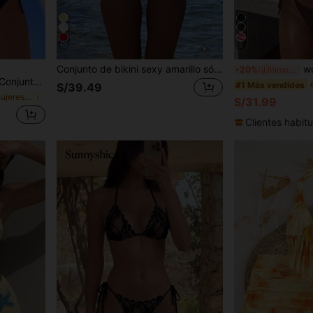
10
5
Conjunto de bikini sexy amarillo sólido para mujer con colgante de flor de metal, elegante y casual para playa/resort, vacaciones de verano, Vacationcore
wohenmeili Bikini de
-20%
¡Últimos 2 días
zo, elegante conjunto de bikini para playa, vacaciones y fiestas
#1 Más vendidos
S/39.49
en Negro Mujeres Tankinis
S/31.99
Clientes habitu