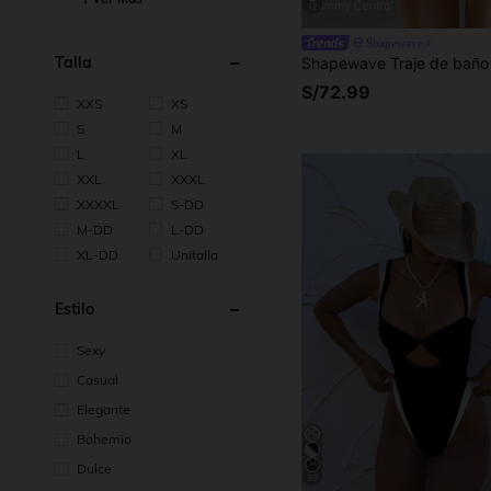
12
Shapewave
Talla
S/72.99
XXS
XS
S
M
L
XL
XXL
XXXL
XXXXL
S-DD
M-DD
L-DD
XL-DD
Unitalla
Estilo
Sexy
Casual
Elegante
Bohemio
Dulce
20