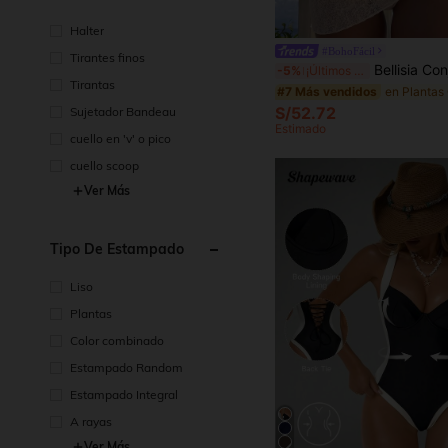
Halter
#BohoFácil
Tirantes finos
Bellisia Conjunto de traje de baño de 3 piezas para sol y playa de primavera/verano, unicolor con ribete de concha texturiz
-5%
¡Últimos 2 días
Tirantas
#7 Más vendidos
S/52.72
Sujetador Bandeau
Estimado
cuello en 'v' o pico
cuello scoop
Ver Más
Tipo De Estampado
Liso
Plantas
Color combinado
Estampado Random
Estampado Integral
A rayas
Ver Más