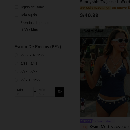
Tejido de Baño
#2 Más vendidos
S/46.99
Tela tejida
Prendas de punto
Ver Más
Escala De Precios (PEN)
Menos de S/35
S/35 - S/45
S/45 - S/55
Más de S/55
Mín.:
Máx:
Ok
4
Swim Mod
Swim Mod Nuevo conjunto de bikini de camisola azul sexy con concha bordada, estilo europeo y estadounidense, traje de baño estiliz
-1%