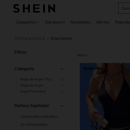
Croc
Use up 
Categorías
Solo para ti
Novedades
Ofertas
Ropa de
Página principal
Beachwear
/
Filtros
Más
Categoría
Ropa de Mujer Plus
Ropa de Mujer
Ropa Premamá
Relleno Sujetador
Almohadillas Extraíbles
Sin Almohadillas