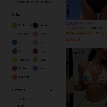
Almohadillas No Extraíbles
Color
20
Swim Mod
Multicolor
Negro
Swim Mod Conjunto de bikini de 2 piezas de unicolor, sexy y lindo con tirantes de espagueti y la
-20%
¡Últimos 2 días
#1 Más vendidos
Blanco
Rosa
S/37.59
Azul
Gris
Verde
Rojo
Amarillo
Caqui
Marrón
Morado
Naranja
Detalles
Espalda al aire
Nudo