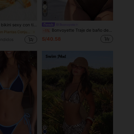
5
entín, playa, vacaciones, casual, único, conjunto de verano, conjunto de vacaciones de verano, primavera, conjunto de Día de San Valentín para mujer, carnaval, ropa de resort
Bonvoyette
Bonvoyette Traje de baño de una pieza vintage bohemio para mujer en color marrón moca con cuello halter, nudo retorcido y diseño de accesorio metálico, espalda abierta, copas suaves, parte delantera cubierta con textura de encaje 3D de hoja de arce premium, semitransparente, relajado y cómodo, espalda de tela mate, minimalista y sexy, vacaciones de verano, picnic, atuendo de playa, fiesta temática única, café, regalo
-1%
en Plantas Conjuntos de bikini para mujer
S/40.58
ndidos