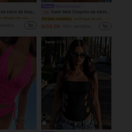
#BikinisVacacione
Elavelle Conjunto de bikini de bloques de color, incluye top halter triangular y shorts envolventes de cintura alta. Favorecedor y estilizante. Adecuado para viajes a la playa, vacaciones junto al mar y trajes de baño para vacaciones de verano en aguas termales.
Swim Mod Conjunto de bikini de triángulo con copa sólida para mujer, traje de baño sexy de dos piezas con lazos
-1%
en Bloque de color Conjuntos de bikini para mujer
en Bloque de color Conjuntos de bikini para mujer
#4 Más vendidos
endidos
S/39.59
100+ vendidos