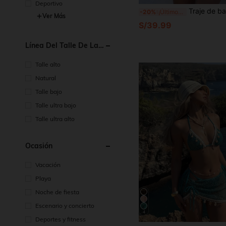
Deportivo
Traje de baño de una pieza con bloques de color para mujer. El contraste de color sexy favorece la figura,
-20%
¡Últimos 2 días
Ver Más
S/39.99
Línea Del Talle De La
Cintura
Talle alto
Natural
Talle bajo
Talle ultra bajo
Talle ultra alto
Ocasión
Vacación
Playa
Noche de fiesta
Escenario y concierto
4
Deportes y fitness