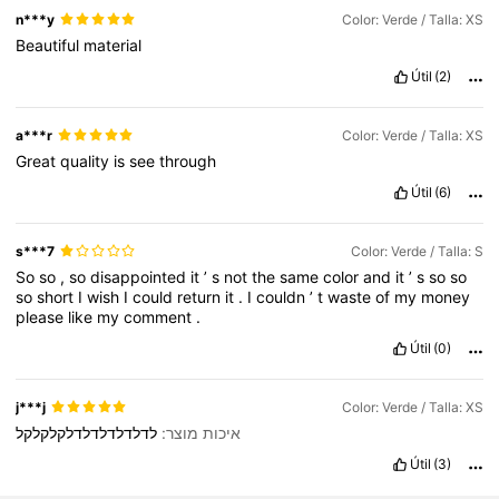
n***y
Color: Verde / Talla: XS
Beautiful
material
Útil
(2)
a***r
Color: Verde / Talla: XS
Great
quality
is
see
through
Útil
(6)
s***7
Color: Verde / Talla: S
So
so
,
so
disappointed
it
’
s
not
the
same
color
and
it
’
s
so
so
so
short
I
wish
I
could
return
it
.
I
couldn
’
t
waste
of
my
money
please
like
my
comment
.
Útil
(0)
j***j
Color: Verde / Talla: XS
איכות מוצר:
לדלדלדלדלדלקלקלקל
Útil
(3)