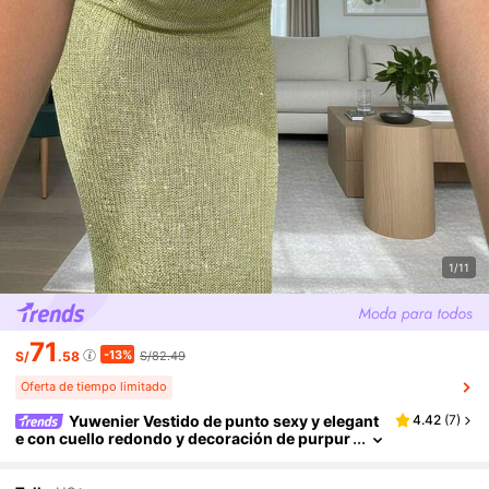
1/11
71
-13%
S/
.58
S/82.49
Oferta de tiempo limitado
Yuwenier Vestido de punto sexy y elegant
4.42
(
7
)
e con cuello redondo y decoración de purpur
ina, sin mangas, ajuste ceñido, vestido maxi
de playa, vacaciones, Día de San Valentín, festival