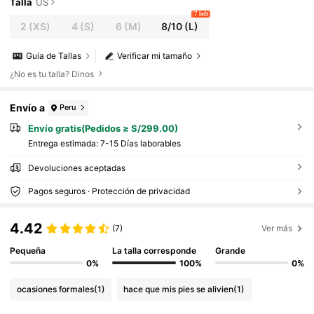
de música, primavera y verano, ropa para mujer
Talla
US
7 left
2
(XS)
4
(S)
6
(M)
8/10
(L)
Guía de Tallas
Verificar mi tamaño
¿No es tu talla? Dinos
Envío a
Peru
Envío gratis(Pedidos ≥ S/299.00)
Entrega estimada:
7-15 Días laborables
Devoluciones aceptadas
Pagos seguros · Protección de privacidad
4.42
(7)
Ver más
Pequeña
La talla corresponde
Grande
0%
100%
0%
ocasiones formales
(1)
hace que mis pies se alivien
(1)