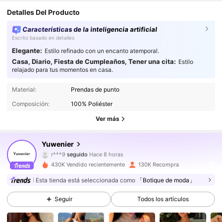
Detalles Del Producto
Características de la inteligencia artificial
Escrito basado en detalles
Elegante:
Estilo refinado con un encanto atemporal.
Casa, Diario, Fiesta de Cumpleaños, Tener una cita:
Estilo
relajado para tus momentos en casa.
70K Seguidores
4.88
Material:
Prendas de punto
Composición:
100% Poliéster
70K Seguidores
4.88
Ver más
70K Seguidores
4.88
Yuwenier
r***9
seguido
Hace 8 horas
70K Seguidores
4.88
430K Vendido recientemente
130K Recompra
70K Seguidores
4.88
Esta tienda está seleccionada como
「Botique de moda」
Seguir
Todos los artículos
70K Seguidores
4.88