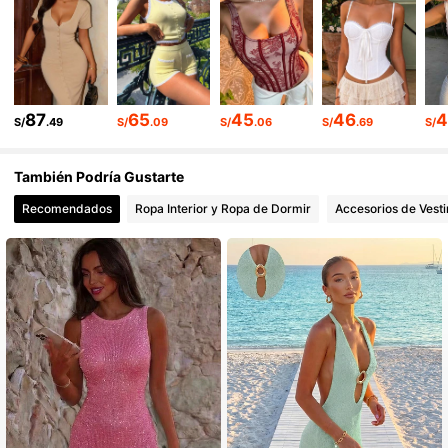
70K Seguidores
4.88
70K Seguidores
4.88
70K Seguidores
4.88
87
65
45
46
S/
.49
S/
.09
S/
.06
S/
.69
S/
70K Seguidores
4.88
También Podría Gustarte
Recomendados
Ropa Interior y Ropa de Dormir
Accesorios de Vesti
70K Seguidores
4.88