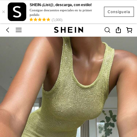
SHEIN-¡List@, descarga, con estilo!
×
Consigue descuentos especiales en tu primer
Consíguela
pedido
(5,000)