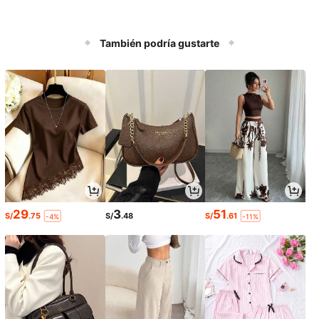
También podría gustarte
29
3
51
S/
.75
S/
.48
S/
.61
-4%
-11%