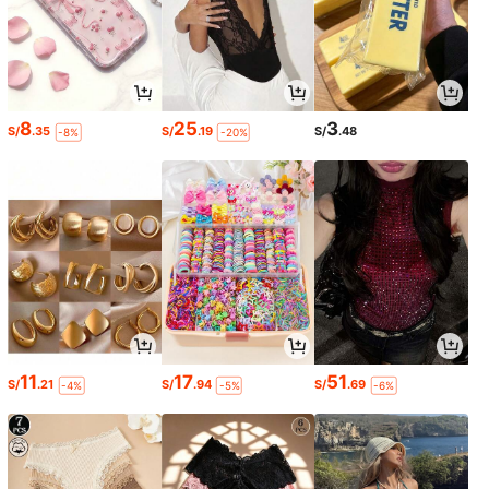
8
25
3
S/
.35
S/
.19
S/
.48
-8%
-20%
11
17
51
S/
.21
S/
.94
S/
.69
-4%
-5%
-6%