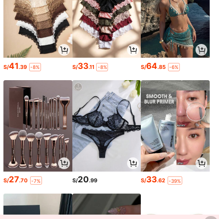
41
33
64
S/
.39
S/
.11
S/
.85
-8%
-8%
-6%
27
20
33
S/
.70
S/
.99
S/
.62
-7%
-39%