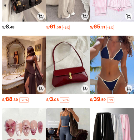
8
61
65
S/
.48
S/
.56
S/
.31
-6%
-8%
88
3
39
S/
.39
S/
.08
S/
.59
-20%
-28%
-1%