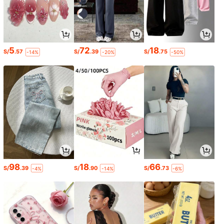
5
72
18
S/
.57
S/
.39
S/
.75
-14%
-20%
-50%
98
18
66
S/
.39
S/
.90
S/
.73
-4%
-14%
-6%