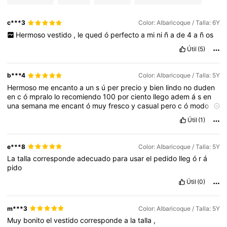
c***3
Color: Albaricoque / Talla: 6Y
Hermoso
vestido
,
le
qued
ó
perfecto
a
mi
ni
ñ
a
de
4
a
ñ
os
Útil
(5)
b***4
Color: Albaricoque / Talla: 5Y
Hermoso
me
encanto
a
un
s
ú
per
precio
y
bien
lindo
no
duden
en
c
ó
mpralo
lo
recomiendo
100
por
ciento
llego
adem
á
s
en
una
semana
me
encant
ó
muy
fresco
y
casual
pero
c
ó
modo
y
hermoso
Útil
(1)
e***8
Color: Albaricoque / Talla: 5Y
La
talla
corresponde
adecuado
para
usar
el
pedido
lleg
ó
r
á
pido
Útil
(0)
m***3
Color: Albaricoque / Talla: 5Y
Muy
bonito
el
vestido
corresponde
a
la
talla
,