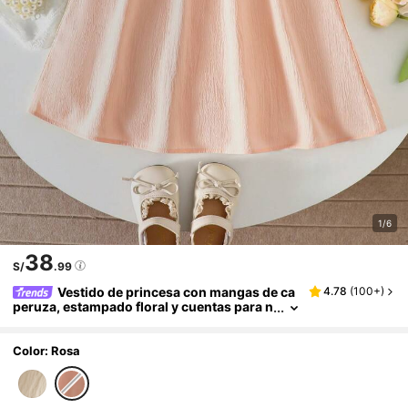
1/6
38
S/
.99
Vestido de princesa con mangas de ca
4.78
(
100+
)
peruza, estampado floral y cuentas para n
iñas jóvenes en primavera/verano
Color: Rosa