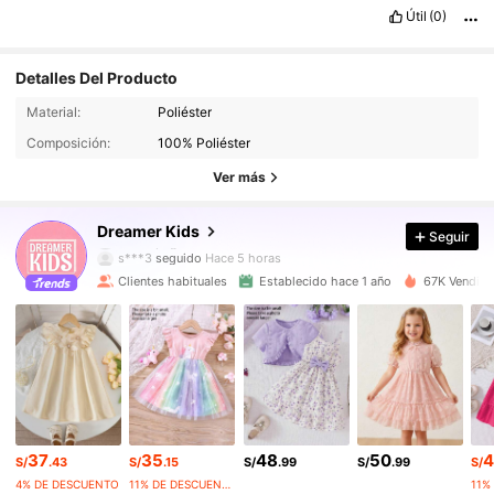
Útil
(0)
Detalles Del Producto
Material:
Poliéster
47K Seguidores
4.94
Composición:
100% Poliéster
47K Seguidores
4.94
Ver más
47K Seguidores
4.94
Dreamer Kids
Seguir
s***3
seguido
Hace 5 horas
47K Seguidores
4.94
Clientes habituales
Establecido hace 1 año
67K Vendido
47K Seguidores
4.94
47K Seguidores
4.94
47K Seguidores
4.94
37
35
48
50
4
S/
.43
S/
.15
S/
.99
S/
.99
S/
47K Seguidores
4.94
4% DE DESCUENTO
11% DE DESCUENTO