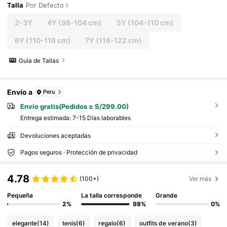
Talla
Por Defecto
2-3Y
4Y
(98-104 cm)
5Y
(104-110 cm)
6Y
(110-116 cm)
7Y
(116-122 cm)
Guía de Tallas
Envío a
Peru
Envío gratis(Pedidos ≥ S/299.00)
Entrega estimada:
7-15 Días laborables
Devoluciones aceptadas
Pagos seguros · Protección de privacidad
4.78
(100+)
Ver más
Pequeña
La talla corresponde
Grande
2%
98%
0%
elegante
(14)
tenis
(6)
regalo
(6)
outfits de verano
(3)