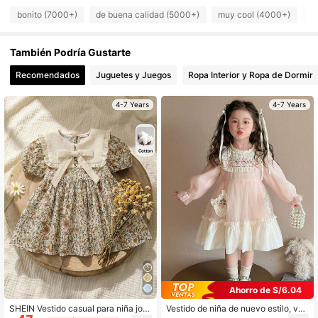
bonito (7000+)
de buena calidad (5000+)
muy cool (4000+)
co
47K Seguidores
4.94
También Podría Gustarte
47K Seguidores
4.94
Recomendados
Juguetes y Juegos
Ropa Interior y Ropa de Dormir
47K Seguidores
4.94
4-7 Years
4-7 Years
Ahorro de S/6.04
SHEIN Vestido casual para niña jov
Vestido de niña de nuevo estilo, ves