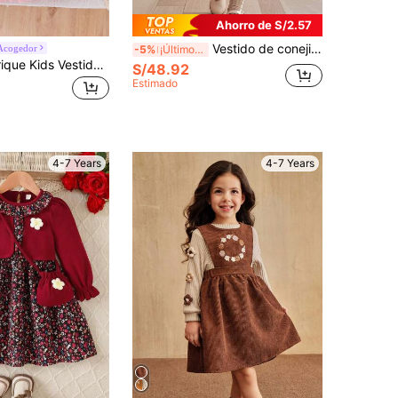
Ahorro de S/2.57
Vestido de conejito rosa claro lindo para niñas - 100% algodón, mangas largas, falda de tul, perfecto para fiestas y regalos de otoño e invierno
Acogedor
-5%
¡Últimos 2 días
SHEIN Glamorique Kids Vestido-suéter con patrón de corazón de ganchillo único para niñas, con bajo de malla en contraste, estilo dulce y encantador para otoño, para niña joven
S/48.92
Estimado
4-7 Years
4-7 Years