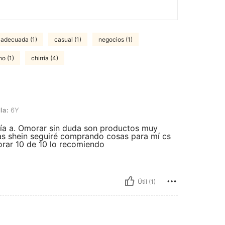
 adecuada (1)
casual (1)
negocios (1)
no (1)
chirría (4)
la:
6Y
ía a. Omorar sin duda son productos muy
shein seguiré comprando cosas para mí cs
orar 10 de 10 lo recomiendo
Útil (1)