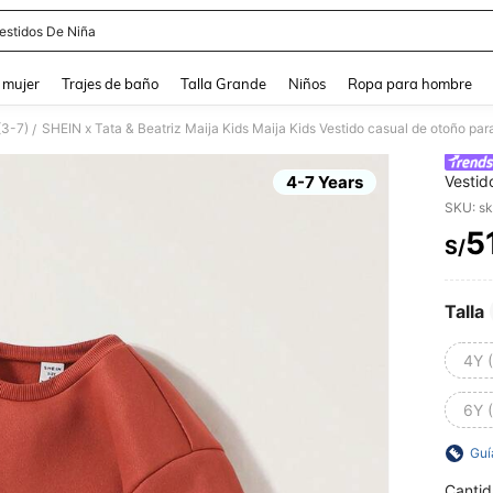
estidos De Niña
and down arrow keys to navigate search Búsqueda reciente and Busca y Encuentr
 mujer
Trajes de baño
Talla Grande
Niños
Ropa para hombre
(3-7)
SHEIN x Tata & Beatriz Maija Kids Maija Kids Vestido casual de otoño par
/
4-7 Years
Vestid
cuello
SKU: s
5
S/
PR
Talla
4Y 
6Y 
Guí
Cantid