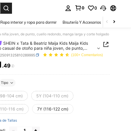
0
0
a. Press Enter to select.
Ropa interior y ropa para dormir
Bisutería Y Accesorios
Zapatos
H
a niña joven, de punto, cuello redondo, manga larga y corte holgado
SHEIN x Tata & Beatriz Maija Kids Maija Kids
o casual de otoño para niña joven, de punto,
 redondo, manga larga y corte holgado
k25091325810289995
(100+ Comentarios)
1
.49
ICE AND AVAILABILITY
Tipo
(98-104 cm)
5Y (104-110 cm)
(110-116 cm)
7Y (116-122 cm)
a de Tallas
ad: