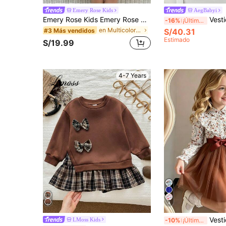
Emery Rose Kids
AegBabyi
Emery Rose Kids Emery Rose Kids Vestido casual de lunares para niña joven para vacaciones y viajes
Vestido de princesa de manga
-16%
¡Últimos 2 días
en Multicolor Vestidos para niñas
S/40.31
#3 Más vendidos
Estimado
S/19.99
4-7 Years
4
Vestido de niña con mangas
LMoss Kids
-10%
¡Últimos 2 días