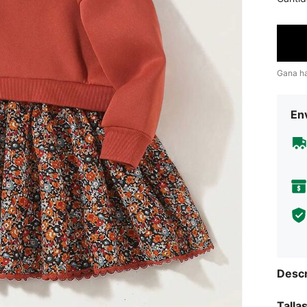
Gana h
Env
Descr
Talla