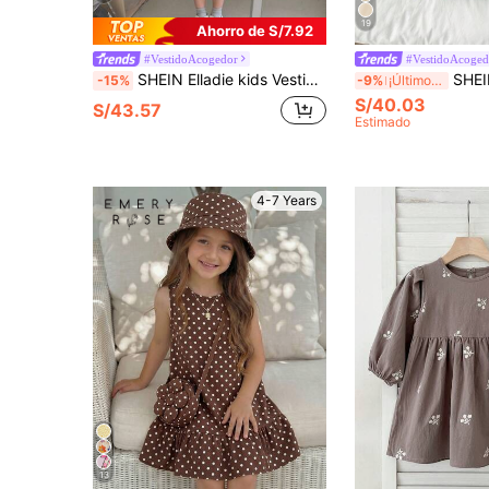
19
Ahorro de S/7.92
#VestidoAcogedor
#VestidoAcoged
SHEIN Elladie kids Vestido De Joven Chica Con Cuello Peter Pan Floral Con Remiendos Contrastantes
SHEIN LMoss Kids Vestido casual de otoño e invi
-15%
-9%
¡Últimos 2 días
S/40.03
S/43.57
Estimado
4-7 Years
13