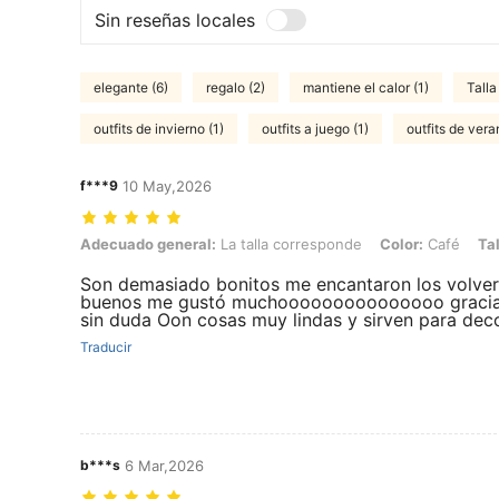
Sin reseñas locales
elegante (6)
regalo (2)
mantiene el calor (1)
Talla
outfits de invierno (1)
outfits a juego (1)
outfits de vera
f***9
10 May,2026
Adecuado general: La talla corresponde, Color: Café, Talla: 6Y
Adecuado general:
La talla corresponde
Color:
Café
Tal
Son demasiado bonitos me encantaron los volver
buenos me gustó muchooooooooooooooo gracias 
sin duda Oon cosas muy lindas y sirven para dec
Traducir
b***s
6 Mar,2026