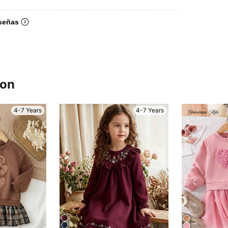
señas
ron
4-7 Years
4-7 Years