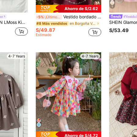
5
Ahorro de S/2.62
Vestido bordado para niña, diseño de cuello con volantes y bordado delicado, vestido holgado de manga larga, adecuado para salidas diarias/ocio al aire libre/vacaciones/estilo princesa, primavera/otoño
or
#Vestido
-5%
¡Últimos 2 días
erno para niña joven, de punto, cuello redondo, con patrón de oso lindo, patchwork y tejido a cuadros
en Borgoña Vestidos para niñas
#8 Más vendidos
S/49.87
S/53.49
Estimado
4-7 Years
4-7 Years
Ahorro de S/4.72