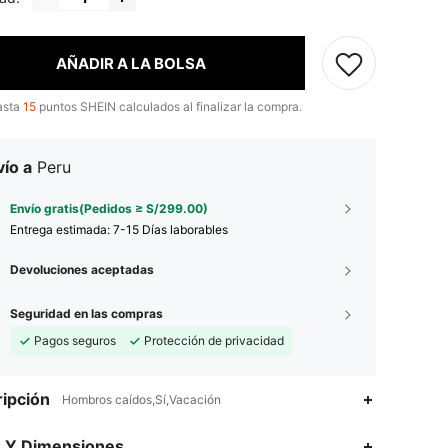
AÑADIR A LA BOLSA
asta
15
puntos SHEIN calculados al finalizar la compra.
ío a
Peru
Envío gratis(Pedidos ≥ S/299.00)
Entrega estimada:
7-15 Días laborables
Devoluciones aceptadas
Seguridad en las compras
Pagos seguros
Protección de privacidad
ipción
Hombros caídos,Sí,Vacación
s Y Dimensiones