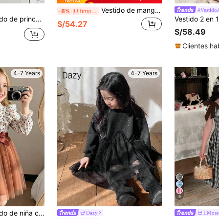
Vestido de manga larga para niña, ropa infantil de estilo francés lindo con estampado de flores, ropa infantil adecuada para primavera/otoño
#Vestido
-8%
¡Últimos 2 días
 larga con bordado floral vintage para niñas, primavera/otoño
S/54.27
S/58.49
Clientes ha
4-7 Years
4-7 Years
9
 largas, estampado floral, de tela de rejilla y cinturón tejido
Dazy
LMoss