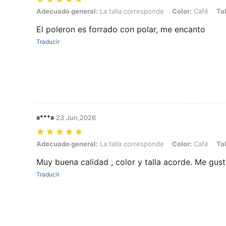
Adecuado general: La talla corresponde, Color: Café, Talla: 5Y
Adecuado general:
La talla corresponde
Color:
Café
Tal
El poleron es forrado con polar, me encanto
Traducir
a***a
23 Jun,2026
Adecuado general: La talla corresponde, Color: Café, Talla: 4Y
Adecuado general:
La talla corresponde
Color:
Café
Tal
Muy buena calidad , color y talla acorde. Me gu
Traducir