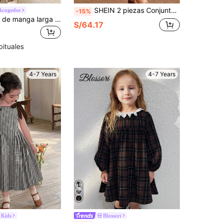
SHEIN 2 piezas Conjunto lindo con top de manga larga de cuello redondo con decoración floral y vestido con tirantes bordados para niña, otoño e invierno
Acogedor
-15%
Vestido 2 en 1 de manga larga con estampado floral y bajo con volantes para niña joven, otoño/invierno, con bolso en la cintura
S/64.17
bituales
4-7 Years
4-7 Years
 Kids
Blossori