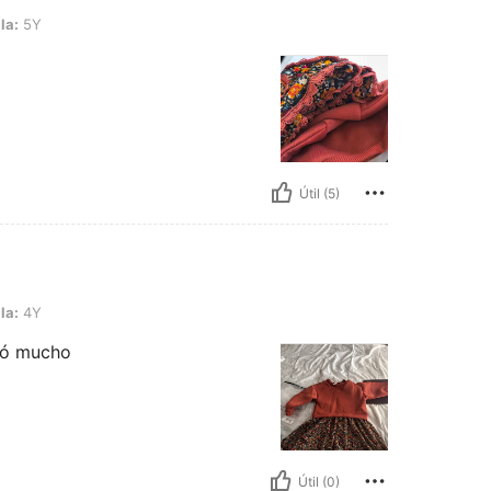
la:
5Y
Útil (5)
la:
4Y
stó mucho
Útil (0)