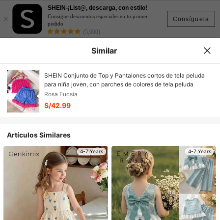
SHEIN-¡List@, descarga, con estilo!
×
Consigue descuentos especiales en tu primer
Consíguela
pedido
(5,000)
Similar
SHEIN Conjunto de Top y Pantalones cortos de tela peluda
para niña joven, con parches de colores de tela peluda
Rosa Fucsia
S/42.99
Artículos Similares
4-7 Years
4-7 Years