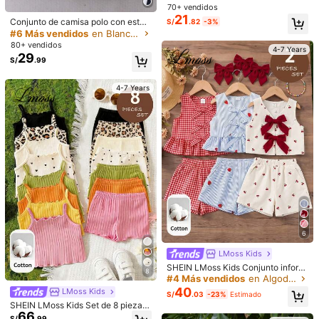
estampado de corazón y shorts de
70+ vendidos
cintura elástica, primavera/verano,
21
Conjunto de camisa polo con esta
S/
.82
-3%
regalo de cumpleaños
w***6
Color: Rosa Fucsia / Talla: 4Y
mpado de caballero en colores con
#6 Más vendidos
en Blanco Conjuntos de camisetas sin mangas para c
trastantes y falda plisada para niña,
80+ vendidos
حلوة
كتيير
بتجنننننننن
4-7 Years
estilo preppy
29
S/
.99
Útil
(0)
4-7 Years
d***1
Color: Rosa Fucsia / Talla: 7Y
かわいい
Útil
(0)
j***t
Color: Rosa Fucsia / Talla: 5Y
واوووووووو
Útil
(0)
6
LMoss Kids
Detalles Del Producto
SHEIN LMoss Kids Conjunto inform
8
38K Seguidores
4.95
al de chaleco y pantalones cortos c
#4 Más vendidos
en Algodón Conjuntos de camisetas sin mangas para
Material:
Tela tejida
on lazo a cuadros para niña
40
LMoss Kids
S/
.03
-23%
Estimado
Composición:
100% Poliéster
SHEIN LMoss Kids Set de 8 piezas
38K Seguidores
4.95
66
de top de camisola tejido y shorts d
S/
.99