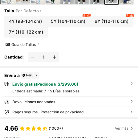
Talla
Por Defecto
5 left
7 left
4Y
(98-104 cm)
5Y
(104-110 cm)
6Y
(110-116 cm)
7Y
(116-122 cm)
Guía de Tallas
Cantidad:
Envío a
Peru
Envío gratis(Pedidos ≥ S/299.00)
Entrega estimada:
7-15 Días laborables
Devoluciones aceptadas
Pagos seguros · Protección de privacidad
4.66
(1000+)
Ver más