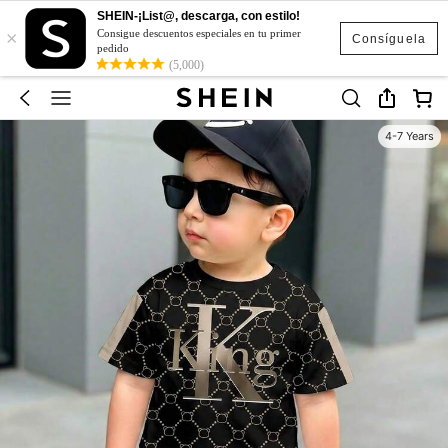
SHEIN-¡List@, descarga, con estilo!
×
Consigue descuentos especiales en tu primer
Consíguela
pedido
(5,000)
4-7 Years