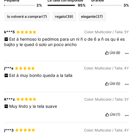
Pequeña
La talla corresponde
Grande
2%
95%
3%
lo volveré a comprar
(7)
regalo
(39)
elegante
(37)
k***5
Color: Multicolor / Talla: 5Y
Est
á
hermoso
lo
pedimos
para
un
ni
ñ
o
de
6
a
ñ
os
qu
é
es
bajito
y
le
qued
ó
solo
un
poco
ancho
Útil
(8)
j***a
Color: Multicolor / Talla: 4Y
Est
á
muy
bonito
queda
a
la
talla
Útil
(5)
K***z
Color: Multicolor / Talla: 5Y
Muy
lindo
y
la
tela
suave
Útil
(1)
j***3
Color: Multicolor / Talla: 4Y