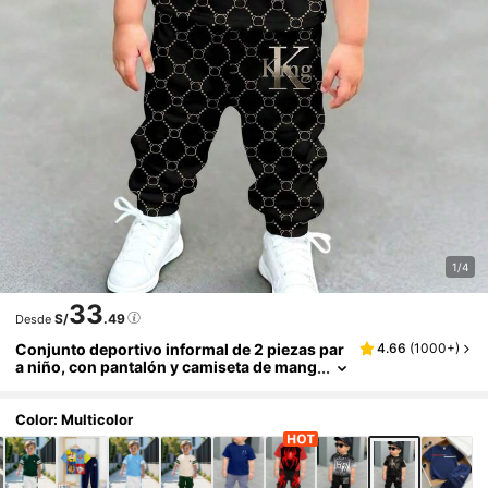
1/4
33
S/
.49
Desde
Conjunto deportivo informal de 2 piezas par
4.66
(
1000+
)
a niño, con pantalón y camiseta de mang
a corta de cuello redondo, estilo cómod
o y suelto para el otoño. Conjunto de camise
ta de cuello redondo y pantalón, estilo casua
Color: Multicolor
l y cómodo, minimalista. Camiseta con gráfic
o impreso de texto "Classic Old Money Wind
King".