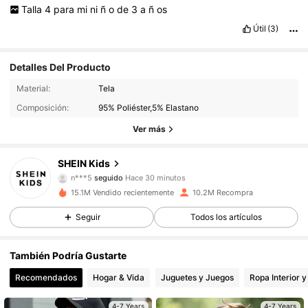
Talla
4
para
mi
ni
ñ
o
de
3
a
ñ
os
Útil
(3)
Detalles Del Producto
808K Seguidores
4.94
Material:
Tela
Composición:
95% Poliéster,5% Elastano
808K Seguidores
4.94
Ver más
808K Seguidores
4.94
SHEIN Kids
n***5
seguido
Hace 30 minutos
808K Seguidores
4.94
15.1M Vendido recientemente
10.2M Recompra
808K Seguidores
4.94
Seguir
Todos los artículos
808K Seguidores
4.94
También Podría Gustarte
Recomendados
Hogar & Vida
Juguetes y Juegos
Ropa Interior 
808K Seguidores
4.94
4-7 Years
4-7 Years