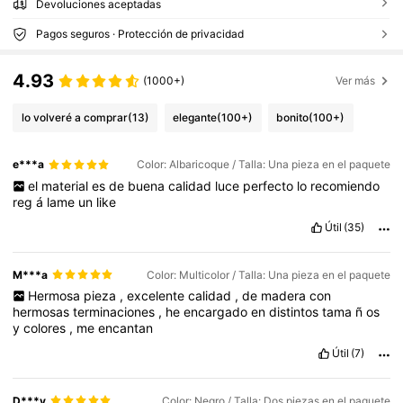
Devoluciones aceptadas
Pagos seguros · Protección de privacidad
4.93
(1000+)
Ver más
lo volveré a comprar
(13)
elegante
(100+)
bonito
(100+)
e***a
Color: Albaricoque / Talla: Una pieza en el paquete
el
material
es
de
buena
calidad
luce
perfecto
lo
recomiendo
reg
á
lame
un
like
Útil
(35)
M***a
Color: Multicolor / Talla: Una pieza en el paquete
Hermosa
pieza
,
excelente
calidad
,
de
madera
con
hermosas
terminaciones
,
he
encargado
en
distintos
tama
ñ
os
y
colores
,
me
encantan
Útil
(7)
D***y
Color: Negro / Talla: Dos piezas en el paquete