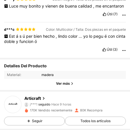
Luce
muy
bonito
y
vienen
de
buena
calidad
,
me
encantaron
Útil
(7)
d***c
Color: Multicolor / Talla: Dos piezas en el paquete
Est
á
s
ú
per
bien
hecho
,
lindo
color
…
yo
lo
pegu
é
con
cinta
doble
y
funcion
ó
Útil
(3)
20K Seguidores
4.91
Detalles Del Producto
Material:
madera
20K Seguidores
4.91
Ver más
20K Seguidores
4.91
Articraft
j***1
seguido
Hace 9 horas
20K Seguidores
4.91
170K Vendido recientemente
80K Recompra
Seguir
Todos los artículos
20K Seguidores
4.91