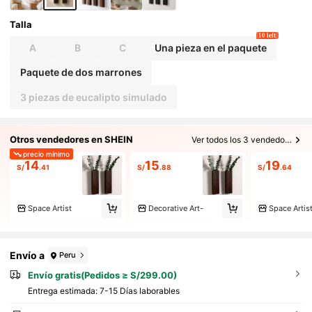
Talla
10 left
A
B
C
Una pieza en el paquete
Paquete de dos marrones
3 piezas de eucalipto simulado
Otros vendedores en SHEIN
Ver todos los 3 vendedores
precio mínimo
14
15
19
S/
.41
S/
.88
S/
.64
Space Artist
Decorative Art-
Space Artis
Envío a
Peru
Envío gratis(Pedidos ≥ S/299.00)
Entrega estimada:
7-15 Días laborables