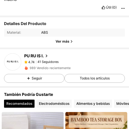
Útil
(0)
41 Seguidores
4.74
Detalles Del Producto
41 Seguidores
4.74
Material:
ABS
41 Seguidores
4.74
Ver más
41 Seguidores
4.74
PU RU IS I.
41 Seguidores
4.74
f***z
seguido
Hace 1 día
41 Seguidores
4.74
989 Vendido recientemente
41 Seguidores
4.74
Seguir
Todos los artículos
41 Seguidores
4.74
También Podría Gustarte
41 Seguidores
4.74
Recomendados
Electrodomésticos
Alimentos y bebidas
Móviles
41 Seguidores
4.74
41 Seguidores
4.74