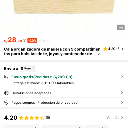
1/6
28
-20%
S/
.70
S/35.88
Caja organizadora de madera con 9 compartimen
4.20
(
5
)
tos para bolsitas de té, joyas y contenedor de
azúcar en polvo
Envío a
Peru
Envío gratis(Pedidos ≥ S/299.00)
Entrega estimada:
7-15 Días laborables
Devoluciones aceptadas
Pagos seguros · Protección de privacidad
4.20
(5)
Ver más