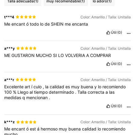
Talla adecuada
(1)
muy recomendable
(1)
lo adoro
(1)
t***4
Color: Amarillo / Talla: Unitalla
Me
encant
ó
todo
lo
de
SHEIN
me
encanta
Útil
(0)
a***y
Color: Amarillo / Talla: Unitalla
ME
GUSTARON
MUCHO
SI
LO
VOLVERIA
A
COMPRAR
Útil
(0)
a***r
Color: Amarillo / Talla: Unitalla
Excelente
art
í
culo
,
la
calidad
es
muy
buena
y
lo
recomiendo
100
%
Llego
al
tiempo
determinado
.
Talla
correcta
a
las
medidas
q
mencionan
.
Útil
(0)
k***z
Color: Amarillo / Talla: Unitalla
Me
encant
ó
est
á
hermoso
muy
buena
calidad
lo
recomiendo
mucho