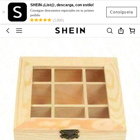
SHEIN-¡List@, descarga, con estilo!
×
Consigue descuentos especiales en tu primer
Consíguela
pedido
(5,000)