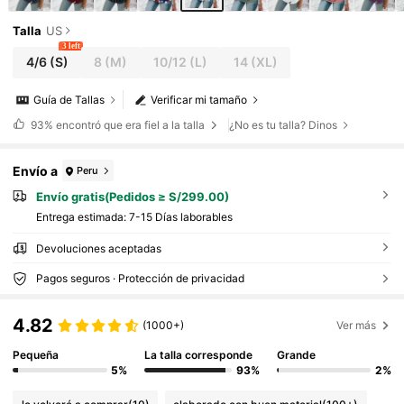
Talla
US
3 left
4/6
(S)
8
(M)
10/12
(L)
14
(XL)
Guía de Tallas
Verificar mi tamaño
93%
encontró que era fiel a la talla
¿No es tu talla? Dinos
Envío a
Peru
Envío gratis(Pedidos ≥ S/299.00)
Entrega estimada:
7-15 Días laborables
Devoluciones aceptadas
Pagos seguros · Protección de privacidad
4.82
(1000+)
Ver más
Pequeña
La talla corresponde
Grande
5%
93%
2%