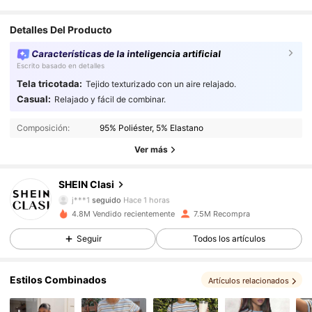
Detalles Del Producto
Características de la inteligencia artificial
Escrito basado en detalles
Tela tricotada:
Tejido texturizado con un aire relajado.
Casual:
Relajado y fácil de combinar.
822K Seguidores
4.91
Composición:
95% Poliéster, 5% Elastano
822K Seguidores
4.91
Ver más
822K Seguidores
4.91
SHEIN Clasi
j***1
seguido
Hace 1 horas
822K Seguidores
4.91
4.8M Vendido recientemente
7.5M Recompra
Seguir
Todos los artículos
822K Seguidores
4.91
Estilos Combinados
822K Seguidores
4.91
Artículos relacionados