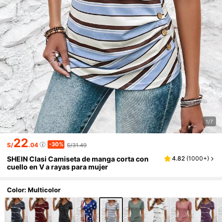
1/7
22
-30%
S/
.04
S/31.49
SHEIN Clasi Camiseta de manga corta con
4.82
(
1000+
)
cuello en V a rayas para mujer
Color: Multicolor