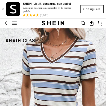
SHEIN-¡List@, descarga, con estilo!
×
Consigue descuentos especiales en tu primer
Consíguela
pedido
(5,000)