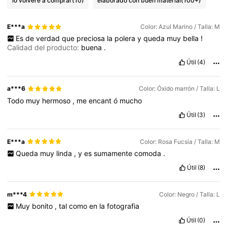
lo volveré a comprar
(10)
elaborado con buen material
(100+)
E***a
Color: Azul Marino / Talla: M
Es
de
verdad
que
preciosa
la
polera
y
queda
muy
bella
!
Calidad del producto:
buena
.
Útil
(4)
a***6
Color: Óxido marrón / Talla: L
Todo
muy
hermoso
,
me
encant
ó
mucho
Útil
(3)
E***a
Color: Rosa Fucsia / Talla: M
Queda
muy
linda
,
y
es
sumamente
comoda
.
Útil
(8)
m***4
Color: Negro / Talla: L
Muy
bonito
,
tal
como
en
la
fotografia
Útil
(0)