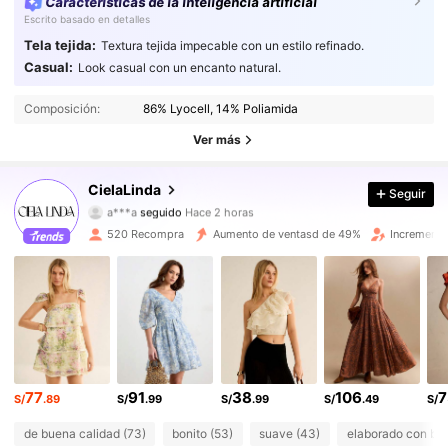
Características de la inteligencia artificial
Escrito basado en detalles
Tela tejida:
Textura tejida impecable con un estilo refinado.
Casual:
Look casual con un encanto natural.
9.8K Seguidores
4.64
Composición:
86% Lyocell, 14% Poliamida
9.8K Seguidores
4.64
Ver más
9.8K Seguidores
4.64
CielaLinda
Seguir
a***a
seguido
Hace 2 horas
9.8K Seguidores
4.64
520 Recompra
Aumento de ventasd de 49%
Incremento
9.8K Seguidores
4.64
9.8K Seguidores
4.64
9.8K Seguidores
4.64
77
91
38
106
7
S/
.89
S/
.99
S/
.99
S/
.49
S/
9.8K Seguidores
4.64
de buena calidad (73)
bonito (53)
suave (43)
elaborado con bue
9.8K Seguidores
4.64