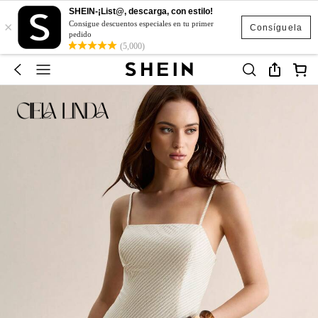
SHEIN-¡List@, descarga, con estilo!
×
Consigue descuentos especiales en tu primer
Consíguela
pedido
(5,000)