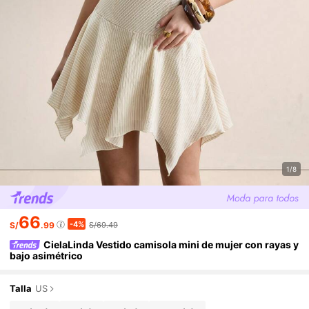
1/8
66
-4%
S/
.99
S/69.49
CielaLinda Vestido camisola mini de mujer con rayas y
bajo asimétrico
Talla
US