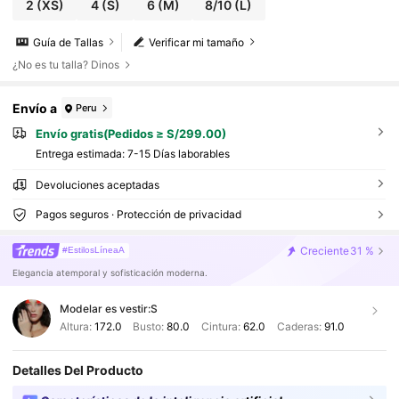
2
(XS)
4
(S)
6
(M)
8/10
(L)
Guía de Tallas
Verificar mi tamaño
¿No es tu talla? Dinos
Envío a
Peru
Envío gratis(Pedidos ≥ S/299.00)
Entrega estimada:
7-15 Días laborables
Devoluciones aceptadas
Pagos seguros · Protección de privacidad
Creciente
31 %
#EstilosLíneaA
Elegancia atemporal y sofisticación moderna.
Modelar es vestir:
S
Altura:
172.0
Busto:
80.0
Cintura:
62.0
Caderas:
91.0
Detalles Del Producto