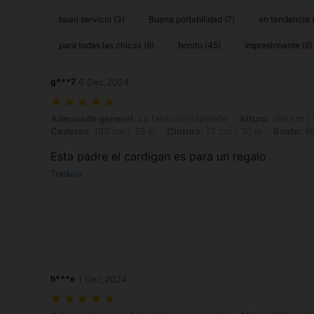
buen servicio (3)
Buena portabilidad (7)
en tendencia 
para todas las chicas (6)
bonito (45)
impresionante (8)
g***7
6 Dec,2024
Adecuado general: La talla corresponde, Altura: 169 cm / 67 in, Peso:
Adecuado general:
La talla corresponde
Altura:
169 cm / 
Caderas:
100 cm / 39 in
Cintura:
77 cm / 30 in
Busto:
80
Esta padre el cardigan es para un regalo
Traducir
h***e
1 Dec,2024