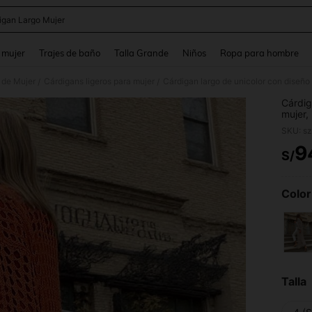
igan Largo Mujer
and down arrow keys to navigate search Búsqueda reciente and Busca y Encuentr
 mujer
Trajes de baño
Talla Grande
Niños
Ropa para hombre
 de Mujer
Cárdigans ligeros para mujer
Cárdigan largo de unicolor con diseño
/
/
Cárdig
mujer,
SKU: s
9
S/
PR
Color
Talla