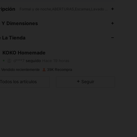
ipción
Formal y de noche,ABERTURAS,Escamas,Lavado a mano o limpieza e
4.83
143
9.5K
s Y Dimensiones
4.83
143
9.5K
 La Tienda
4.83
143
9.5K
KOKO Homemade
d***7
seguido
Hace 19 horas
4.83
143
9.5K
Calificación
Artículos
Seguidores
 Vendido recientemente
39K Recompra
4.83
143
9.5K
Todos los artículos
Seguir
4.83
143
9.5K
4.83
143
9.5K
4.83
143
9.5K
4.83
143
9.5K