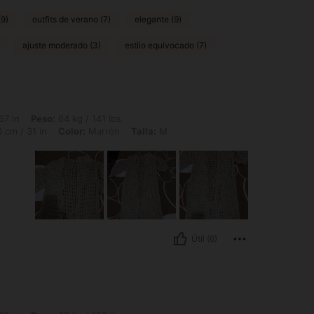
(9)
outfits de verano (7)
elegante (9)
ajuste moderado (3)
estilo equivocado (7)
 64 kg / 141 lbs, Caderas: 100 cm / 39 in, Cintura: 77 cm / 30 in, Busto: 80 cm / 3
67 in
Peso:
64 kg / 141 lbs
 cm / 31 in
Color:
Marrón
Talla:
M
Útil (6)