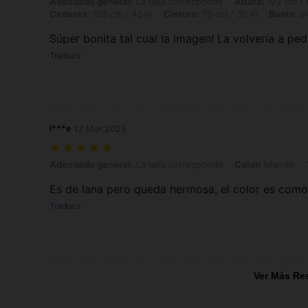
Adecuado general: La talla corresponde, Altura: 172 cm / 68 in, Peso:
Adecuado general:
La talla corresponde
Altura:
172 cm / 
Caderas:
108 cm / 43 in
Cintura:
76 cm / 30 in
Busto:
94
Súper bonita tal cual la imagen! La volvería a ped
Traducir
l***e
12 Mar,2025
Adecuado general: La talla corresponde, Color: Marrón, Talla: L
Adecuado general:
La talla corresponde
Color:
Marrón
Es de lana pero queda hermosa, el color es como 
Traducir
Ver Más Re