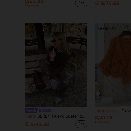
S/93.99
S/70.65
Estimado
15
GlowEve Cárdigan de mujer c
SEREN
-12%
¡Últimos 2 días
SEREN Nuevo Suéter de Cuello Redondo Otoño/Invierno, Holgado, Casual, Minimalista, Top de Punto para Mujer, Estilo Vintage Old Money, Adecuado para Uso Diario
-40%
S/41.79
Estimado
S/43.20