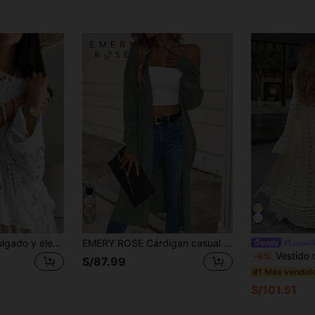
6
Suéter de punto holgado y elegante con diseño de hombros descubiertos para mujer, de manga 3/4, con diseño calado, perfecto para vacaciones, suave y cómodo, de estilo casual y versátil, color blanco para verano
EMERY ROSE Cárdigan casual de mujer de manga larga con diseño hueco liso, top de manga larga
#LujosoI
Vestido de punto de manga larga con cuello en V FOR BEAUT
-6%
S/87.99
#1 Más vendid
S/101.51