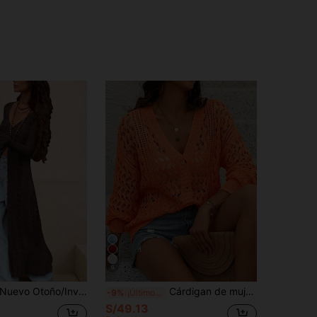
9
evo Otoño/Invierno 2025 Mujer Diario Casual Vacaciones Manga Larga Botón Minimalista Elegante Crochet Volantes Hueco Largo Cárdigan, Ropa de Calle Mujer, Moda Y2K Primavera
Cárdigan de mujer de ganchillo naranja hueco con cuello en V, manga larga, suéter de punto con botones delanteros, adecuado para primavera, verano, otoño, vacaciones, uso diario
-9%
¡Últimos 2 días
S/49.13