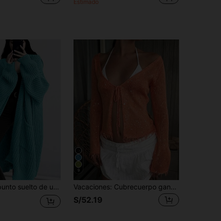
Estimado
9
Cardigan de punto suelto de unicolor, suéter largo casual de manga larga con bolsillos, ropa para mujer, top de manga larga para otoño
Vacaciones: Cubrecuerpo ganchillo rosa V lentejuelas flecos nudo cintura, manga transparente bohemio, chaqueta corta playa mujer primavera verano
S/52.19