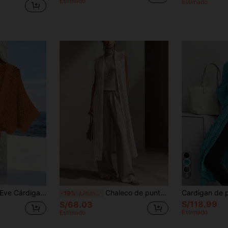
Estimado
Estimado
8
on cuello en V hueco, con lazo delantero, suelto, versátil y sexy
Chaleco de punto calado para mujer, cárdigan largo y holgado sin mangas, prenda exterior casual para principios de otoño
-19%
¡Últimos 2 días
S/118.99
S/68.03
Estimado
Estimado