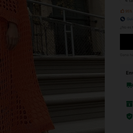
4 (S
95%
Guí
¿No es t
Gana h
Env