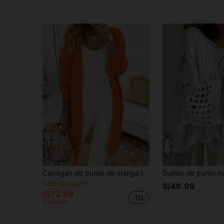
8
4
Cárdigan de punto de manga larga y unicolor con diseño de botones delanteros y calado para mujer - Primavera
Solo quedan 5
S/46.99
S/72.99
Estimado