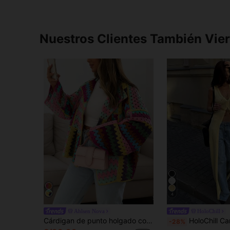
Nuestros Clientes También Vie
4
Ahlsen Nova
HoloChill
Cárdigan de punto holgado con abertura delantera calada y mangas largas, de colores, estilo de moda callejera, estudiantil, lindo, estilo vintage y preppy, adecuado para maestros en vacaciones de primavera
HoloChill Cardigan largo sin mangas de punto ligero de color liso con cuello en V profundo, estilo influencer casual para mujer, nueva llegada de verano 2026, prenda exterior versátil y fina p
-28%