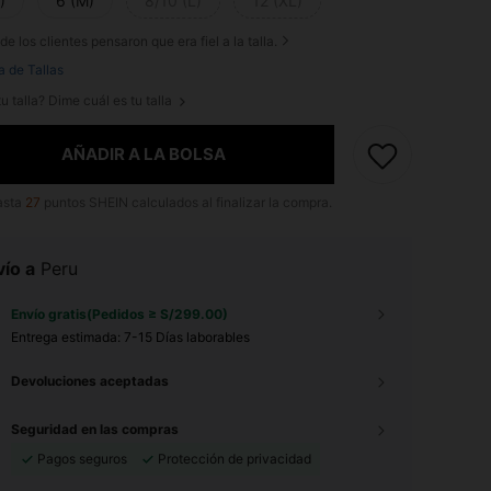
)
6 (M)
8/10 (L)
12 (XL)
de los clientes pensaron que era fiel a la talla.
a de Tallas
u talla? Dime cuál es tu talla
AÑADIR A LA BOLSA
asta
27
puntos SHEIN calculados al finalizar la compra.
ío a
Peru
Envío gratis(Pedidos ≥ S/299.00)
Entrega estimada:
7-15 Días laborables
Devoluciones aceptadas
Seguridad en las compras
Pagos seguros
Protección de privacidad