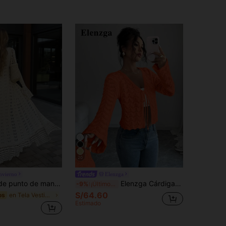
20
nvierno
Elenzga
Y, diseño casual ajustado para vacaciones, vestido largo bohemio con mangas acampanadas transparentes para otoño
Elenzga Cárdigan elegante con lazo y calado para mujer
-9%
¡Últimos 2 días
S/64.60
en Tela Vestidos de suéter para mujer
os
Estimado