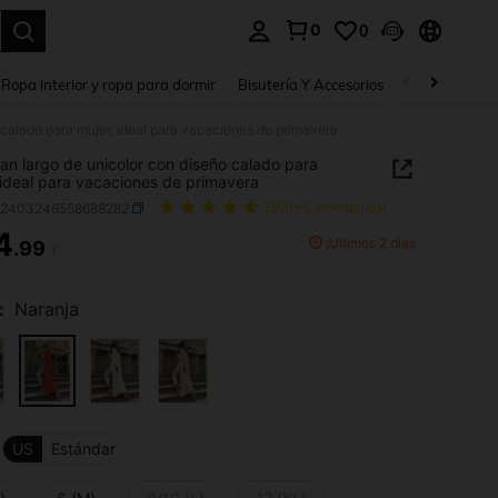
0
0
a. Press Enter to select.
Ropa interior y ropa para dormir
Bisutería Y Accesorios
Zapatos
H
 calado para mujer, ideal para vacaciones de primavera
an largo de unicolor con diseño calado para
 ideal para vacaciones de primavera
z2403246558688282
(500+ Comentarios)
4
¡Últimos 2 días
.99
ICE AND AVAILABILITY
:
Naranja
US
Estándar