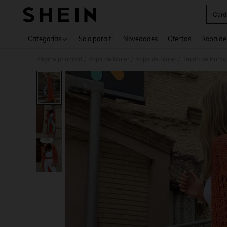
Card
Use up 
Categorías
Solo para ti
Novedades
Ofertas
Ropa de
Página principal
Ropa de Mujer
Ropa de Mujer
Tejido de Punto
/
/
/