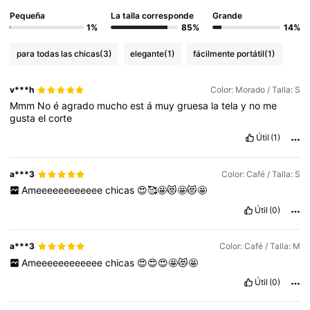
Pequeña
La talla corresponde
Grande
1%
85%
14%
para todas las chicas
(3)
elegante
(1)
fácilmente portátil
(1)
v***h
Color: Morado / Talla: S
Mmm
No
é
agrado
mucho
est
á
muy
gruesa
la
tela
y
no
me
gusta
el
corte
Útil
(1)
a***3
Color: Café / Talla: S
Ameeeeeeeeeeee
chicas
😍🥰🤩😻🤩😻🤩
Útil
(0)
a***3
Color: Café / Talla: M
Ameeeeeeeeeeee
chicas
😍😍😍🤩😻🤩
Útil
(0)