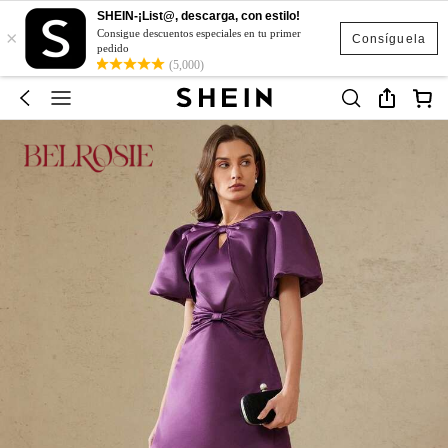
SHEIN-¡List@, descarga, con estilo!
×
Consigue descuentos especiales en tu primer
Consíguela
pedido
(5,000)