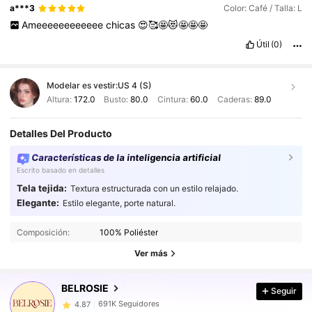
a***3
Color: Café / Talla: L
Ameeeeeeeeeeee
chicas
😍🥰🤩😻🤩🤩🤩
Útil
(0)
Modelar es vestir:
US 4 (S)
Altura:
172.0
Busto:
80.0
Cintura:
60.0
Caderas:
89.0
Detalles Del Producto
Características de la inteligencia artificial
Escrito basado en detalles
Tela tejida:
Textura estructurada con un estilo relajado.
691K Seguidores
4.87
Elegante:
Estilo elegante, porte natural.
691K Seguidores
4.87
Composición:
100% Poliéster
Ver más
691K Seguidores
4.87
BELROSIE
Seguir
691K Seguidores
4.87
e***a
pagó
Hace 1 día