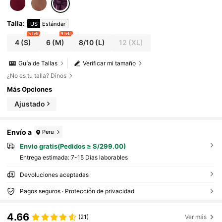
Talla
:
US
Estándar
5 left
9 left
4
(S)
6
(M)
8/10
(L)
12
(XL)
Guía de Tallas
Verificar mi tamaño
¿No es tu talla? Dinos
Más Opciones
Ajustado
Envío a
Peru
Envío gratis(Pedidos ≥ S/299.00)
Entrega estimada:
7-15 Días laborables
Devoluciones aceptadas
Pagos seguros · Protección de privacidad
4.66
(21)
Ver más