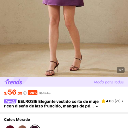
1/7
56
-20%
S/
.39
S/70.49
BELROSIE Elegante vestido corto de muje
4.66
(
21
)
r con diseño de lazo fruncido, mangas de pé
talos y silueta evasé, de satén para fiesta
Color: Morado