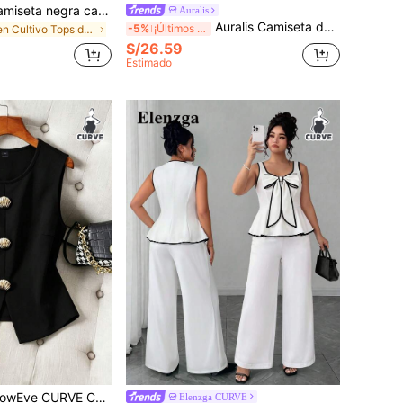
SHEIN EZwear Camiseta negra casual y sexy de talla grande con bordado transparente para mujer
Auralis
Auralis Camiseta de manga corta con cuello en U y decoración de mariposa, con ribete de color contrastante, talla grande, para verano
-5%
¡Últimos 2 días
en Cultivo Tops de mujer de talla grande
S/26.59
Estimado
Camiseta elegante de talla grande de unicolor con botones de metal en forma de concha, para primavera/verano
Elenzga CURVE