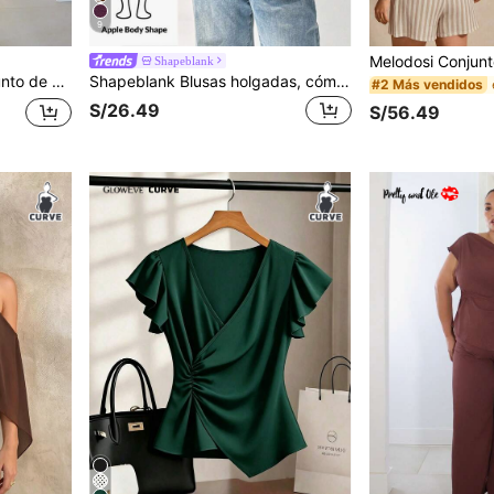
9
Shapeblank
 colorida, para primavera/verano
Shapeblank Blusas holgadas, cómodas y frescas de estilo casual para mujer talla grande, en color púrpura, con hombros descubiertos, de estilo sencillo, para el trabajo, salir, cruceros, vacaciones y siluetas curvas
#2 Más vendidos
S/26.49
S/56.49