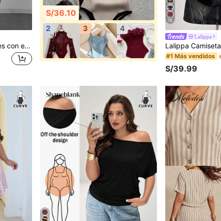
S/36.10
18
2
3
4
Lalippa
Maweii Blusa de vacaciones con escote en V y volantes, talla grande y estilo francés sexy
#1 Más vendidos
S/39.99