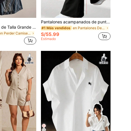
Pantalones acampanados de punto blanco de cintura alta para mujer talla grande, con diseño de control de abdomen, pantalones largos de alta elasticidad y ajuste ceñido
Lalippa Camiseta de Talla Grande de Moda de Vacaciones con Estampado Floral de Manga Corta Estilo Streetwear
en Pantalones De Talla Grande
#1 Más vendidos
en Perder Camisetas de talla grande
S/55.99
Estimado