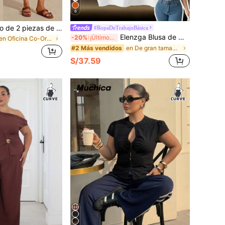
6
Melodosi Conjunto de 2 piezas de camisa a rayas y pantalones cortos casuales de verano para mujer de talla grande
#RopaDeTrabajoBásica
Elenzga Blusa de mujer talla grande con escote en V bordada en blanco y manga corta, camisa sin mangas de tela suave, adecuada para graduación, vacaciones, Día de San Valentín, festivales de música, Día de la Madre, Halloween, Acción de Gracias, Pascua, Día Nacional, bailes, citas, fiestas, bodas, actividades al aire libre
-20%
¡Últimos 3 días
en Oficina Co-Ords de Talla Grande
en De gran tamaño Blusas De Talla Grande
#2 Más vendidos
S/37.59