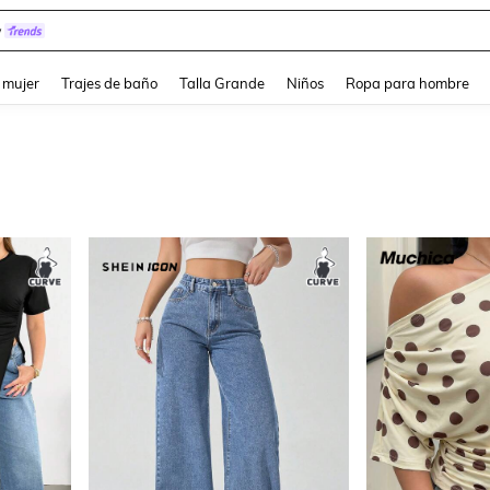
y
and down arrow keys to navigate search Búsqueda reciente and Busca y Encuentr
 mujer
Trajes de baño
Talla Grande
Niños
Ropa para hombre