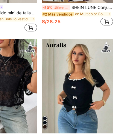
SHEIN LUNE Conjunto de 2 piezas de mujer con estampado floral boho en color púrpura oscuro, blusa de manga corta con lazo anudado y pantalones de pierna recta, atuendo casual elegante para uso diario
-50%
Último día
SHEIN ICON Vestido mini de talla grande de unicolor casual con parches de encaje para mujer, ropa de otoño
en Multicolor Co-Ords de Talla Grande
#2 Más vendidos
en Bolsillo Vestidos De Talla Grande
S/28.25