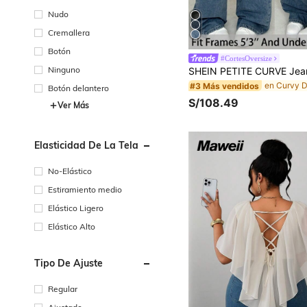
Nudo
Cremallera
Botón
#CortesOversize
Ninguno
#3 Más vendidos
Botón delantero
S/108.49
Ver Más
Elasticidad De La Tela
No-Elástico
Estiramiento medio
Elástico Ligero
Elástico Alto
Tipo De Ajuste
Regular