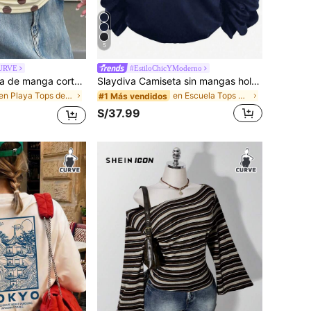
5
CURVE
#EstiloChicYModerno
Muchica Camiseta de manga corta con hombro asimétrico, estampado de lunares y fruncido para mujer talla grande
Slaydiva Camiseta sin mangas holgada con estampado floral para mujer de talla grande
en Playa Tops de talla grande
en Escuela Tops de talla grande
#1 Más vendidos
S/37.99