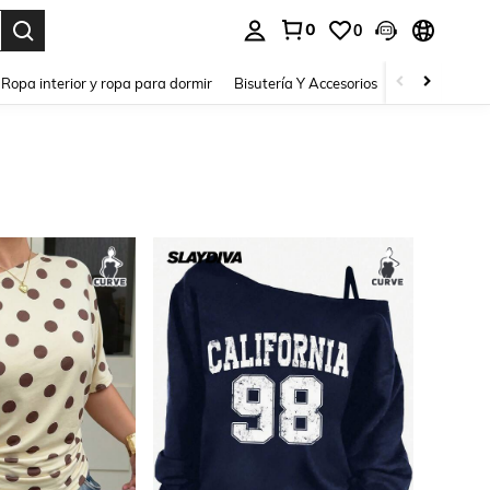
0
0
a. Press Enter to select.
Ropa interior y ropa para dormir
Bisutería Y Accesorios
Zapatos
H