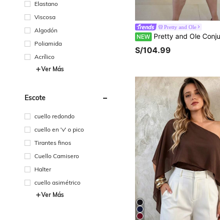
Elastano
Viscosa
Pretty and Ole
Algodón
Pretty and Ole Conjunto de 2 piezas de camiseta de manga corta a rayas y minifalda casual y
NEW
Poliamida
S/104.99
Acrílico
Ver Más
Escote
cuello redondo
cuello en 'v' o pico
Tirantes finos
Cuello Camisero
Halter
cuello asimétrico
Ver Más