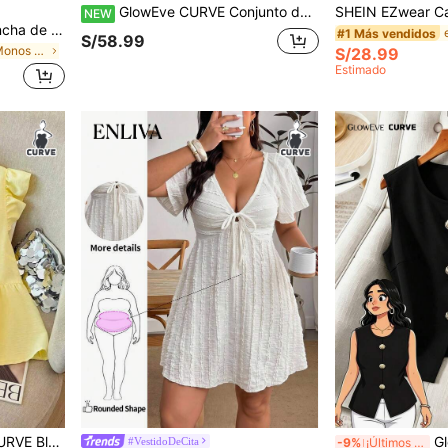
GlowEve CURVE Conjunto de dos piezas de camisa bordada casual holgada sin mangas elegante sofisticada madura vintage francés perezoso versátil shorts
NEW
Solflare Mono de pierna ancha de unicolor con cuello halter para mujer de talla grande
#1 Más vendidos
S/58.99
en Perder Monos y bodies de talla grande
S/28.99
Estimado
 y abierta al frente, versátil para primavera, verano y otoño
GlowEve CURVE 
#VestidoDeCita
-9%
¡Últimos 2 días