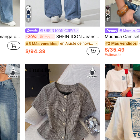
8
8
SHEIN ICON CURVE
Muchica 
Shapeblank Camiseta de manga corta para mujer talla grande, negra, de verano, estilo casual elegante para uso diario, elástica y cómoda, con dobladillo asimétrico, cintura fruncida y corte curvo
SHEIN ICON Jeans de pierna ancha para mujer talla grande con bolsillos y cierre de botones, versátiles para uso diario y viajes
-20%
¡Últimos 3 días
#2 Más vendidos
en Ajuste de novio Denim de talla grande
#5 Más vendidos
S/35.49
S/94.39
Estimado