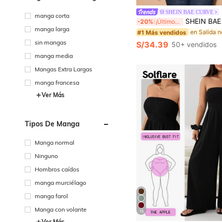
SHEIN BAE CURVE
manga corta
SHEIN BAE Blusa de mujer talla grande con malla y lazo, elegante para fiestas de verano y
-20%
¡Últimos 3 días
manga larga
#1 Más vendidos
sin mangas
S/34.39
50+ vendidos
manga media
Mangas Extra Largas
manga francesa
Ver Más
Tipos De Manga
Manga normal
Ninguno
Hombros caídos
manga murciélago
manga farol
Manga con volante
15
Ver Más