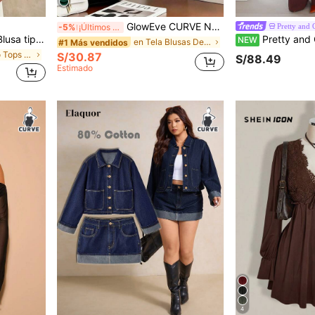
GlowEve CURVE Nueva llegada Blusa de unicolor elegante francesa para mujer de talla grande, manga con volantes, cuello cruzado en V, estilizadora, adecuada para la oficina y el trayecto de primavera y otoño, minimalista y generosa
Pretty and 
-5%
¡Últimos 2 días
eal para ir al trabajo y citas, con bajo asimétrico, cintura ceñida y hombro asimétrico
Pretty and Ole Conjunto informal de primavera/verano para mujer con diseño de hebilla metálica de un sol
NEW
en Tela Blusas De Talla Grande
#1 Más vendidos
en Regreso Tops de talla grande
S/30.87
S/88.49
Estimado
4