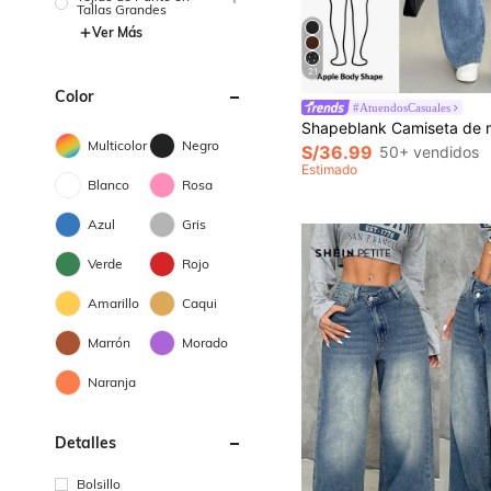
Tallas Grandes
Ver Más
21
Color
#AtuendosCasuales
Multicolor
Negro
S/36.99
50+ vendidos
Estimado
Blanco
Rosa
Azul
Gris
Verde
Rojo
Amarillo
Caqui
Marrón
Morado
Naranja
Detalles
Bolsillo