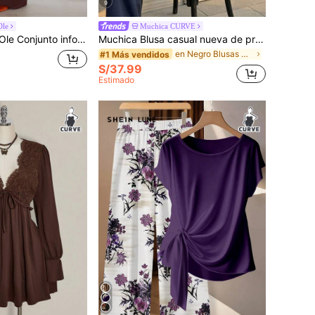
9
Ole
Muchica CURVE
o hombro: nueva blusa de manga corta fluida de verano + pantalón ancho de cintura alta de dos piezas, elegante y estilizador traje de oficina profesional
Muchica Blusa casual nueva de primavera/verano para salidas, uso diario, fiestas, desplazamientos, bodas, festivales de música, vuelta al colegio, graduación, vacaciones en la playa, ropa de calle, ropa de estar en casa, visitas a tiendas, paseos por la ciudad, multiusos, prenda exterior o para capas, cuello chino, manga media, escote en V profundo, con abertura, ceñida a la cintura, negro, talla grande
en Negro Blusas De Talla Grande
#1 Más vendidos
S/37.99
Estimado