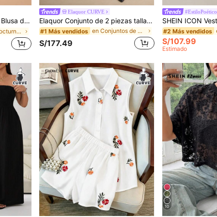
Elaquor CURVE
#EstiloPoético
 vacaciones, adecuada para el Día de San Valentín, cumpleaños
Elaquor Conjunto de 2 piezas talla grande para mujer: Chaqueta de manga larga con un solo botón y falda midi de mezclilla, informal
en Conjuntos de dos piezas de mezclilla de talla g
#1 Más vendidos
#2 Más vendidos
en Salida nocturna Tops de mujer de talla grande
S/107.99
S/177.49
Estimado
10