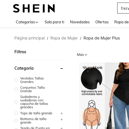
Daz
Use up 
Categorías
Solo para ti
Novedades
Ofertas
Ropa de
Página principal
Ropa de Mujer
Ropa de Mujer Plus
/
/
Filtros
Más
Categoría
Vestidos Tallas
Grandes
Conjuntos Talla
Grande
Sudaderas y
sudaderas con
capucha de tallas
grandes
Tops de talla grande
Bottoms de talla
grande
Tejido de Punto en