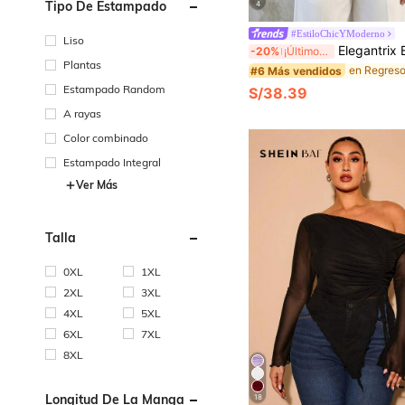
Tipo De Estampado
4
#EstiloChicYModerno
Liso
Elegantrix Blusa tipo capa para mujer talla grande, estilo francés minimalista y elegante, para primavera, verano y otoño, id
-20%
¡Últimos 3 días
Plantas
#6 Más vendidos
Estampado Random
S/38.39
A rayas
Color combinado
Estampado Integral
Ver Más
Talla
0XL
1XL
2XL
3XL
4XL
5XL
6XL
7XL
8XL
Longitud De La Manga
18