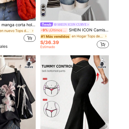
ZZG Camiseta de manga corta holgada de cuello redondo color albaricoque con estampado gráfico "Torre Japonesa + Eslogan de la ciudad de TOKIO" estilo callejero Y2K para mujer talla grande de Es Trus Summer
SHEIN ICON CURVE
SHEIN ICON Camiseta de punto de talla grande estilo Y2K vintage con hombro asimétrico y cintura ceñida, top casual retro de manga larga con hombro asimétrico
-9%
¡Últimos 2 días
en nuevo Tops de talla grande
en Hogar Tops de talla grande
#1 Más vendidos
S/36.39
ales
Estimado