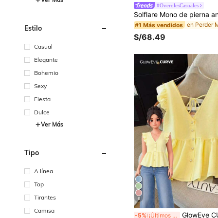
#OverolesCasuales
#1 Más vendidos
Estilo
S/68.49
Casual
Elegante
Bohemio
Sexy
Fiesta
Dulce
Ver Más
Tipo
A línea
Top
Tirantes
6
Camisa
GlowEve CURVE Blusa de gasa con estampado floral para mujer de talla grande, de estilo casual
-5%
¡Últimos 2 días