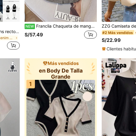
Franclia Chaqueta de manga corta de tweed francés talla grande
NEW
SHEIN PETITE CURVE Jeans rectos sueltos de cintura asimétrica de estilo vintage azul talla grande para mujer, para verano, vacaciones, Pascua, primavera, estilo occidental, oficina, rave, baby shower, cottagecore, estilo country, old money, salir, festival, rodeo, aeropuerto, Kpop, vacaciones tropicales, Nashville, verano europeo, concierto, vaquera, graduación, gyaru, hippie, grunge, jeans anchos, pantalones fluidos
#2 Más vendidos
S/57.49
en Curvy Denim de talla grande
S/22.99
Clientes habitu
Más vendidos
en Body De Talla
Grande
1