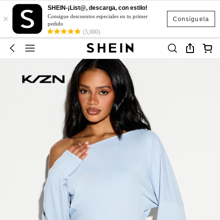
SHEIN-¡List@, descarga, con estilo!
×
Consigue descuentos especiales en tu primer
Consíguela
pedido
(5,000)