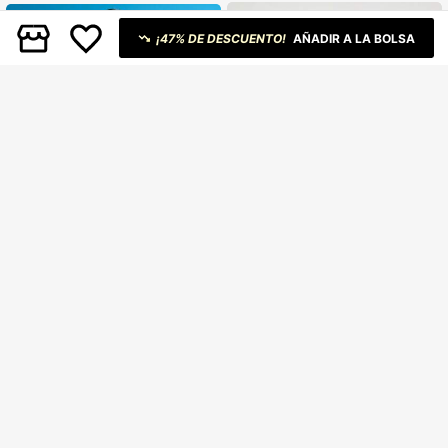
ano, casual, fiesta, con corte en la c
intura y lazo, color blanco
¡47% DE DESCUENTO!
AÑADIR A LA BOLSA
4
#VestidoAjustadoSólido
MUSERA
KIZN Vestido mini asimétrico con pa
MUSERA Vestido mini ajustado y lis
58
nel de corte lateral, falda larga, dise
49
o con mangas murciélago drapeada
S/
.28
-15%
Último día
S/
.99
-40%
ño de fiesta de recepción de boda,
s extremas y escote Bardot, sexy pa
vestido de noche ajustado sin mang
ra verano, salir, playa, vacaciones, I
as
biza, club y fiebre tropical