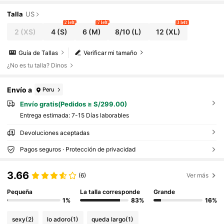
Talla
US
2 left
7 left
3 left
2
(XS)
4
(S)
6
(M)
8/10
(L)
12
(XL)
Guía de Tallas
Verificar mi tamaño
¿No es tu talla? Dinos
Envío a
Peru
Envío gratis(Pedidos ≥ S/299.00)
Entrega estimada:
7-15 Días laborables
Devoluciones aceptadas
Pagos seguros · Protección de privacidad
3.66
(6)
Ver más
Pequeña
La talla corresponde
Grande
1%
83%
16%
sexy
(2)
lo adoro
(1)
queda largo
(1)