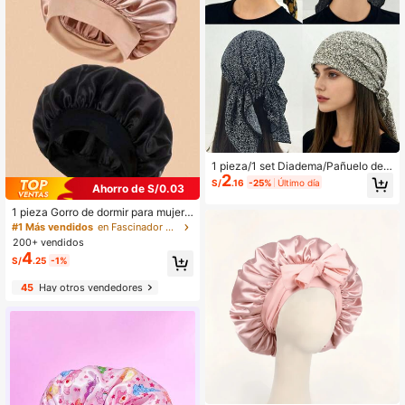
1 pieza/1 set Diadema/Pañuelo de e
2
stilo bohemio con estampado floral
S/
.16
-25%
Último día
Ahorro de S/0.03
multicolor de poliéster, elástico, ade
cuado para vacaciones, uso diario,
1 pieza Gorro de dormir para mujer,
todas las estaciones, gorro de dormi
gorro de dormir con banda elástica
#1 Más vendidos
en Fascinador Sombreros De Mujer
r/gorro de noche
suave, gorro para cabello rizado, go
200+ vendidos
rro de cuidado del cabello diario su
4
S/
.25
-1%
ave y transpirable
45
Hay otros vendedores