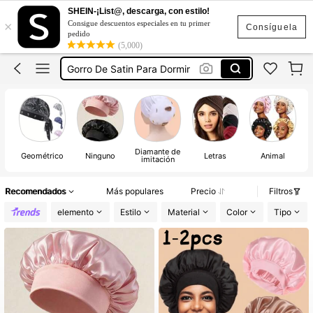
Gorro De Seda
SHEIN-¡List@, descarga, con estilo!
×
Consigue descuentos especiales en tu primer
Gorro De Satin
Consíguela
pedido
(5,000)
Gorro De Satin Para Dormir
Gorro Para Dormir
Turbantes Para Mujer Elegantes
Gorro De Seda
Gorro De Satin
Diamante de
Geométrico
Ninguno
Letras
Animal
imitación
Recomendados
Más populares
Precio
Filtros
elemento
Estilo
Material
Color
Tipo