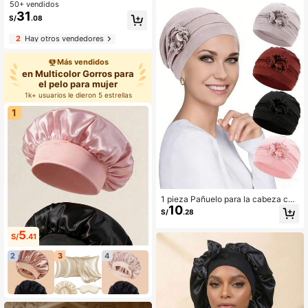
rro de ducha, antifaz para dormir, co
50+ vendidos
letero, set de regalo versátil para to
31
S/
.08
das las estaciones, verano, playa, s
ombrero, regalo para ella
2
Hay otros vendedores
Más vendidos
en Multicolor Gorros para
el pelo para mujer
1k+ usuarios le dieron 5 estrellas
1
1 pieza Pañuelo para la cabeza con
10
diseño floral para mujeres, adecuad
S/
.28
o para pacientes de quimioterapia y
cáncer
5
S/
.41
2
3
4