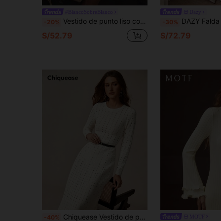
#BlancoSobreBlanco
Dazy
Vestido de punto liso con volantes en el bajo, vestido casual de vacaciones, cita, viaje, elegante para fiesta, boda, verano
DAZY Falda de punto minimalista de unicol
-20%
-30%
S/52.79
S/72.79
Chiquease Vestido de punto de línea A de unicolor, vestido de punto estilo bohemio con cuello redondo y calado
MOTF
-40%