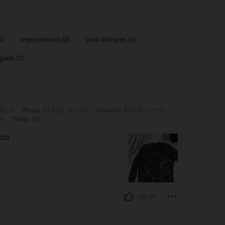
4)
impresionante (2)
para disfraces (1)
gusta (2)
52 kg / 115 lbs, Cintura: 65 cm / 26 in, Caderas: 91 cm / 36 in, Busto: 86 cm / 34 
62 in
Peso:
52 kg / 115 lbs
Cintura:
65 cm / 26 in
o
Talla:
XS
sto
Útil (4)