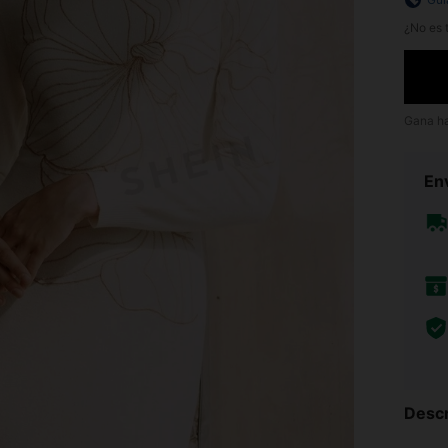
¿No es t
Gana h
Env
Descr