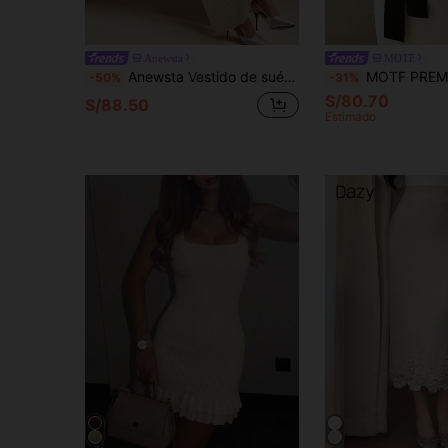
Anewsta
MOTF
Anewsta Vestido de suéter plisado semitransparente, elegante y ceñido con diseño floral para mujer
MOTF PREMIUM VESTIDO DE PUNTO ESTILO SUAVE OTOÑO/INVIERNO, CUELLO REDONDO AJUSTADO CON COSTILLAS, ESPALDA CALADA CON LAZ
-50%
-31%
S/80.70
S/88.50
Estimado