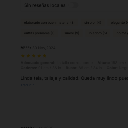
Sin reseñas locales
elaborado con buen material (8)
sin olor (4)
elegante (
outfits premamá (1)
suave (9)
lo adoro (5)
no me 
M***r
30 Nov,2024
Adecuado general: La talla corresponde, Altura: 158 cm / 62 in, Peso: 
Adecuado general:
La talla corresponde
Altura:
158 cm / 
Caderas:
91 cm / 36 in
Busto:
86 cm / 34 in
Color:
Negr
Linda tela, tallaje y calidad. Queda muy lindo pue
Traducir
m***9