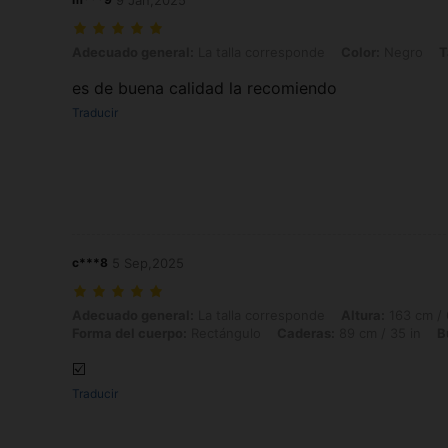
9 Jan,2025
Adecuado general: La talla corresponde, Color: Negro, Talla: S
Adecuado general:
La talla corresponde
Color:
Negro
T
es de buena calidad la recomiendo
Traducir
c***8
5 Sep,2025
Adecuado general: La talla corresponde, Altura: 163 cm / 64 in, Peso:
Adecuado general:
La talla corresponde
Altura:
163 cm / 
Forma del cuerpo:
Rectángulo
Caderas:
89 cm / 35 in
B
☑️
Traducir