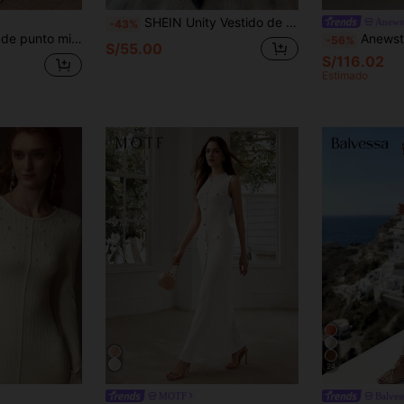
SHEIN Unity Vestido de suéter elegante con escote en V, manga larga, casual, con adorno floral para mujer
Anews
-43%
or y patchwork para mujer, otoño/invierno
Anewsta Vestido midi de mujer de invierno elegante con mangas largas, cin
-56%
S/55.00
S/116.02
Estimado
24
MOTF
Balves