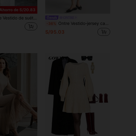
Ahorro de S/20.83
 de moda con cuello redondo, manga larga y hombros caídos de unicolor para mujer
ONTRE
Ontre Vestido-jersey casual de cuello redondo de manga larga con decoración floral 3D para mujer
-36%
S/95.03