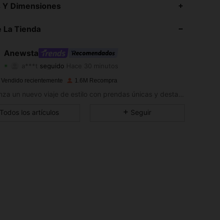
s Y Dimensiones
4.89
12K
4M
 La Tienda
4.89
12K
4M
Anewsta
a***t
seguido
Hace 30 minutos
4.89
12K
4M
Calificación
Artículos
Seguidores
 Vendido recientemente
1.6M Recompra
4.89
12K
4M
Comienza un nuevo viaje de estilo con prendas únicas y destacadas que generan nueva inspiración.
4.89
12K
4M
Todos los artículos
Seguir
4.89
12K
4M
4.89
12K
4M
4.89
12K
4M
4.89
12K
4M