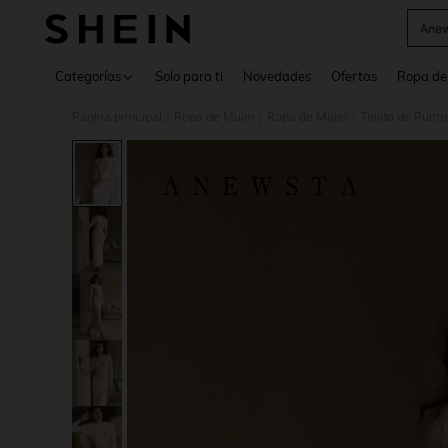
Anew
Use up 
Categorías
Solo para ti
Novedades
Ofertas
Ropa de
Página principal
Ropa de Mujer
Ropa de Mujer
Tejido de Punto
/
/
/