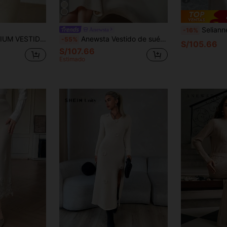
Selianne Vestido de suéter de punto
Anewsta
-16%
O, ADECUADO PARA USO DIARIO Y CITAS. TEJIDO DE PUNTO SUAVE Y DE ALTA ELASTICIDAD, COLOR BEIGE FAVORECEDOR Y VERSÁTIL
Anewsta Vestido de suéter tejido a mano con decoración de lentejuelas delicada
-55%
S/105.66
S/107.66
Estimado