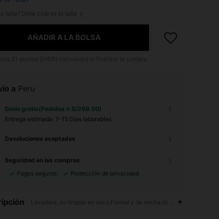
u talla? Dime cuál es tu talla
AÑADIR A LA BOLSA
asta
31
puntos SHEIN calculados al finalizar la compra.
ío a
Peru
Envío gratis(Pedidos ≥ S/299.00)
Entrega estimada:
7-15 Días laborables
Devoluciones aceptadas
Seguridad en las compras
Pagos seguros
Protección de privacidad
ipción
Lavadora, no limpiar en seco,Formal y de noche,Id al-Adha,Ramadan,E
4.89
12K
4M