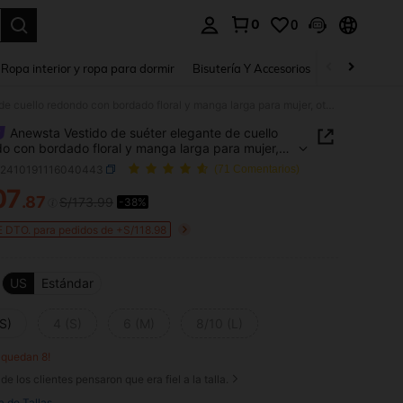
0
0
a. Press Enter to select.
Ropa interior y ropa para dormir
Bisutería Y Accesorios
Zapatos
H
Anewsta Vestido de suéter elegante de cuello redondo con bordado floral y manga larga para mujer, otoño/invierno
Anewsta Vestido de suéter elegante de cuello
o con bordado floral y manga larga para mujer,
invierno
z2410191116040443
(71 Comentarios)
07
.87
S/173.99
-38%
ICE AND AVAILABILITY
 DTO. para pedidos de +S/118.98
US
Estándar
S)
4 (S)
6 (M)
8/10 (L)
o quedan 8!
de los clientes pensaron que era fiel a la talla.
a de Tallas