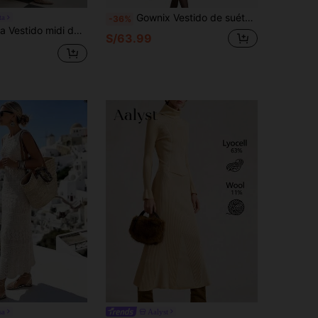
Gownix Vestido de suéter de punto de manga larga con cuello redondo y patrón de giro, informal, para otoño e invierno
ta
-36%
tura ceñida, bajo de organza con rayas verticales en color caqui. Bajo plisado de cola de pez, estilo de lujo para dama, vestido formal para fiestas de Año Nuevo
S/63.99
sa
Aalyst