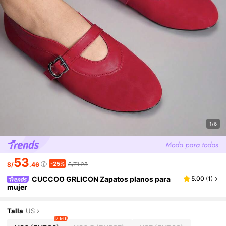
1/6
53
-25%
S/
.46
S/71.28
CUCCOO GRLICON Zapatos planos para
5.00
(
1
)
mujer
Talla
US
2 left