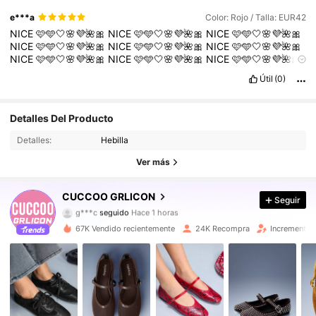
e***a
Color: Rojo / Talla: EUR42
NICE
🩷🩵🤍🌸💜🌺🎀
NICE
🩷🩵🤍🌸💜🌺🎀
NICE
🩷🩵🤍🌸💜🌺🎀
NICE
🩷🩵🤍🌸💜🌺🎀
NICE
🩷🩵🤍🌸💜🌺🎀
NICE
🩷🩵🤍🌸💜🌺🎀
NICE
🩷🩵🤍🌸💜🌺🎀
NICE
🩷🩵🤍🌸💜🌺🎀
NICE
🩷🩵🤍🌸💜🌺🎀
NICE
🩷🩵🤍🌸💜🌺🎀
NICE
🩷🩵🤍🌸💜🌺🎀
NICE
🩷🩵🤍🌸💜🌺🎀
Útil
(0)
Detalles Del Producto
97K Seguidores
4.89
Detalles:
Hebilla
97K Seguidores
4.89
Ver más
97K Seguidores
4.89
CUCCOO GRLICON
Seguir
g***c
seguido
Hace 1 horas
97K Seguidores
4.89
67K Vendido recientemente
24K Recompra
Incremento 
97K Seguidores
4.89
97K Seguidores
4.89