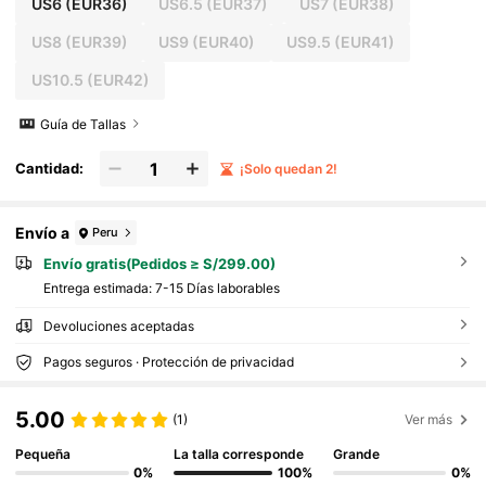
US6
(EUR36)
US6.5
(EUR37)
US7
(EUR38)
US8
(EUR39)
US9
(EUR40)
US9.5
(EUR41)
US10.5
(EUR42)
Guía de Tallas
Cantidad:
¡Solo quedan 2!
Envío a
Peru
Envío gratis(Pedidos ≥ S/299.00)
Entrega estimada:
7-15 Días laborables
Devoluciones aceptadas
Pagos seguros · Protección de privacidad
5.00
(1)
Ver más
Pequeña
La talla corresponde
Grande
0%
100%
0%