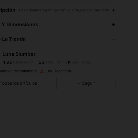
ipción
Lazo delantero,Manga con volante,escote cuadrado
4.92
23
1K
s Y Dimensiones
4.92
23
1K
 La Tienda
4.92
23
1K
4.92
23
1K
Luna Slumber
4.92
23
1K
Calificación
Artículos
Seguidores
h***y
seguido
Hace 1 día
4.92
23
1K
Vendido recientemente
1.8K Recompra
4.92
23
1K
Todos los artículos
Seguir
4.92
23
1K
4.92
23
1K
4.92
23
1K