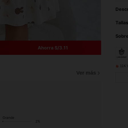
Descr
Talla
Sobre
Ahorra S/3.11
11K 
Ver más
Grande
2%