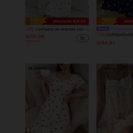
Ahorro de S/3.01
Ahor
Camiseta de tirantes con estampado de cerezas dulce y linda para mujer, camisón holgado y cómodo con lazo y volantes abullonados, con busto acolchado, se puede usar como prenda exterior, vestido de princesa
#VestidoRomant
-7%
CottageSlumber Camisón sin mangas con estampado floral, decoración de lazo, dobladillo ancho con vo
-1%
S/39.98
Estimado
S/44.81