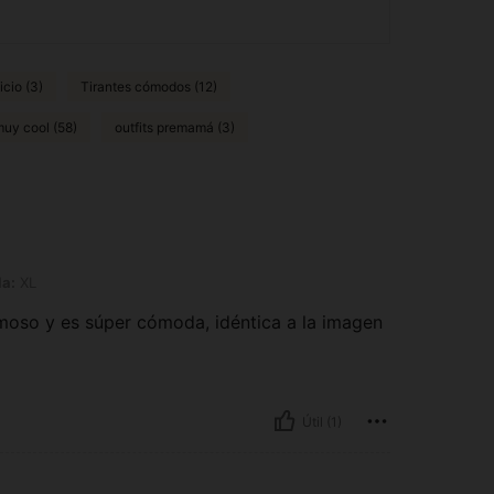
icio (3)
Tirantes cómodos (12)
uy cool (58)
outfits premamá (3)
la:
XL
ermoso y es súper cómoda, idéntica a la imagen
Útil (1)