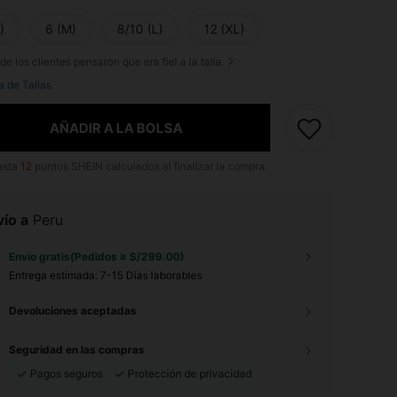
)
6 (M)
8/10 (L)
12 (XL)
de los clientes pensaron que era fiel a la talla.
a de Tallas
AÑADIR A LA BOLSA
asta
12
puntos SHEIN calculados al finalizar la compra.
ío a
Peru
Envío gratis(Pedidos ≥ S/299.00)
Entrega estimada:
7-15 Días laborables
Devoluciones aceptadas
Seguridad en las compras
Pagos seguros
Protección de privacidad