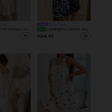
loral
LuxeNights
DAZY Camisón sin mangas con estampado floral para mujer, vestido de dormir tipo "Moo Moo"
LuxeNights Camisón largo para mujer con estampado floral de iris de color claro sobre fondo azul profundo y ribete de encaje
NEW
S/44.49