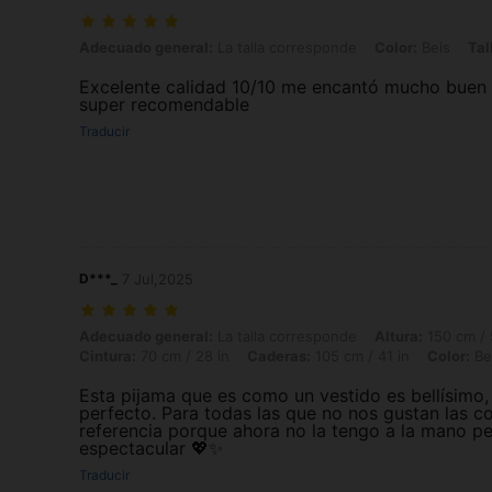
Adecuado general: La talla corresponde, Color: Beis, Talla: L
Adecuado general:
La talla corresponde
Color:
Beis
Tal
Excelente calidad 10/10 me encantó mucho buen
super recomendable
Traducir
D***_
7 Jul,2025
Adecuado general: La talla corresponde, Altura: 150 cm / 59 in, Peso: 
Adecuado general:
La talla corresponde
Altura:
150 cm / 
Cintura:
70 cm / 28 in
Caderas:
105 cm / 41 in
Color:
Be
Esta pijama que es como un vestido es bellísimo, 
perfecto. Para todas las que no nos gustan las cort
referencia porque ahora no la tengo a la mano pero
espectacular 💖✨
Traducir