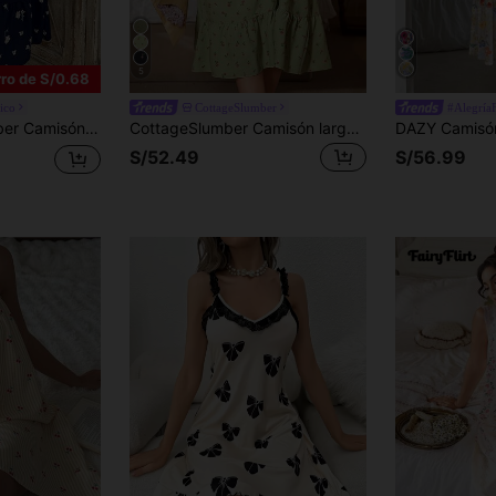
5
ro de S/0.68
ico
CottageSlumber
#AlegríaF
lantes, perfecto para el verano. Elegante y acogedor con detalles florales abundantes
CottageSlumber Camisón largo romántico con estampado floral menudo, ribete de volantes, cuello cuadrado y tirantes finos
S/52.49
S/56.99