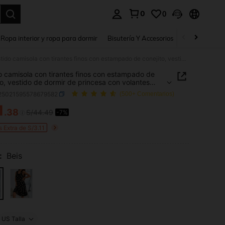
0
0
a. Press Enter to select.
Ropa interior y ropa para dormir
Bisutería Y Accesorios
Zapatos
H
Vestido camisola con tirantes finos con estampado de conejito, vestido de dormir de princesa con volantes abullonados y busto acolchado, vestido largo para uso en casa
o camisola con tirantes finos con estampado de
to, vestido de dormir de princesa con volantes
nados y busto acolchado, vestido largo para uso
i25021595578679582
(500+ Comentarios)
a
1
.38
S/44.49
-7%
ICE AND AVAILABILITY
 Extra de S/3.11
:
Beis
US Talla