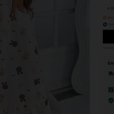
4 (S
96%
Guí
Gana h
Env