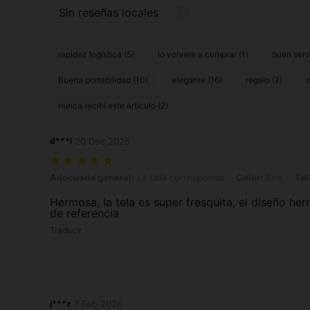
Sin reseñas locales
rapidez logística (5)
lo volveré a comprar (1)
buen serv
Buena portabilidad (10)
elegante (16)
regalo (7)
m
nunca recibí este artículo (2)
d***l
20 Dec,2025
Adecuado general: La talla corresponde, Color: Beis, Talla: XL
Adecuado general:
La talla corresponde
Color:
Beis
Tal
Hermosa, la tela es super fresquita, el diseño h
de referencia
Traducir
j***z
7 Feb,2026