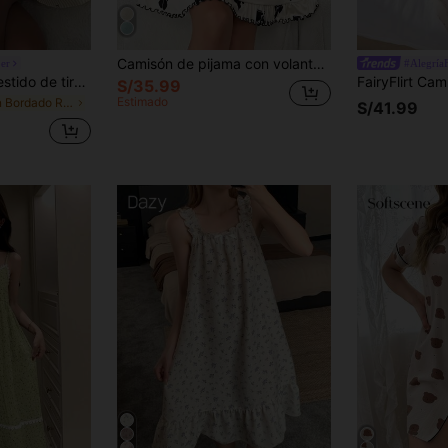
Camisón de pijama con volantes en el bajo, adorno de encaje y estampado de moño
er
#AlegríaF
CottageSlumber Vestido de tirantes con volantes y encaje bordado romántico para mujer
S/35.99
Estimado
en Bordado Ropa de dormir para mujer
S/41.99