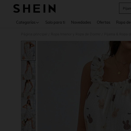
Pija
Use up 
Categorías
Solo para ti
Novedades
Ofertas
Ropa de
Página principal
Ropa Interior y Ropa de Dormir
Pijama & Ropa 
/
/