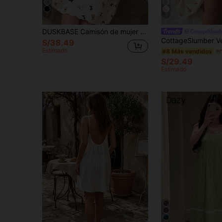
7
7
DUSKBASE Camisón de mujer con cuello cuadrado de encaje, 2 botones, estampado de oso y lazo, manga corta acanalada
CottageSlumb
S/38.49
Estimado
#8 Más vendidos
S/29.49
Estimado