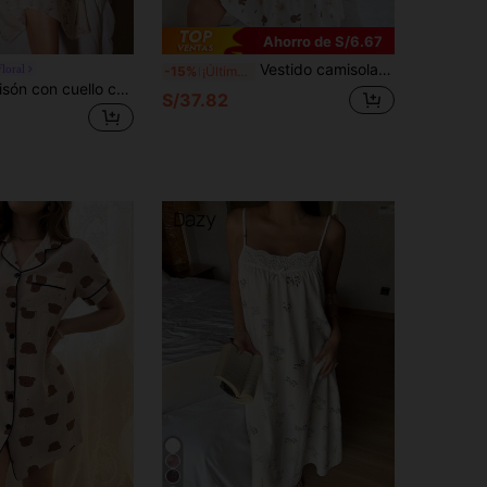
Ahorro de S/6.67
Vestido camisola con tirantes finos con estampado de conejito, vestido de dormir de princesa con volantes abullonados y busto acolchado, vestido largo para uso en casa
loral
-15%
¡Últimos 3 días
FairyFlirt Camisón con cuello cuadrado, encaje de contraste y estampado floral romántico. Camisón floral con adorno de encaje, camisón de verano para mujer con esplendor floral abundante
S/37.82