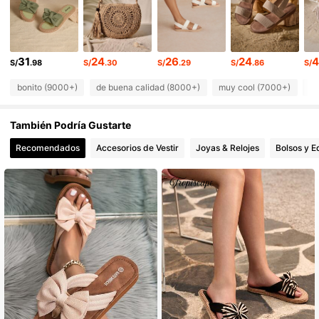
91K Seguidores
4.88
91K Seguidores
4.88
31
24
26
24
4
S/
.98
S/
.30
S/
.29
S/
.86
S/
91K Seguidores
4.88
bonito (9000+)
de buena calidad (8000+)
muy cool (7000+)
co
91K Seguidores
4.88
También Podría Gustarte
91K Seguidores
4.88
Recomendados
Accesorios de Vestir
Joyas & Relojes
Bolsos y E
91K Seguidores
4.88