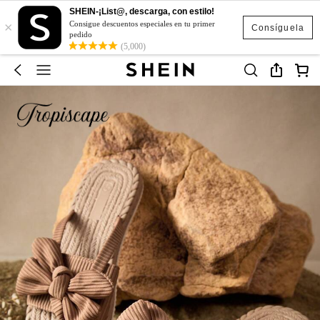
SHEIN-¡List@, descarga, con estilo!
×
Consigue descuentos especiales en tu primer
Consíguela
pedido
(5,000)