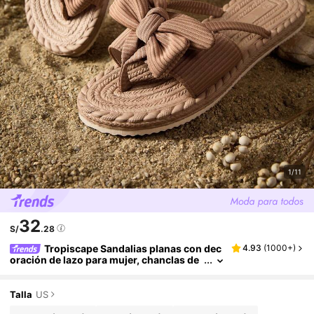
1/11
32
S/
.28
Tropiscape Sandalias planas con dec
4.93
(
1000+
)
oración de lazo para mujer, chanclas de
verano ligeras, zapatos de playa antidesl
izantes para damas, zapatillas de confort co
n punta abierta, regalos de San Valentín, oto
Talla
US
ño e invierno, estilo cottage, atuendo de vera