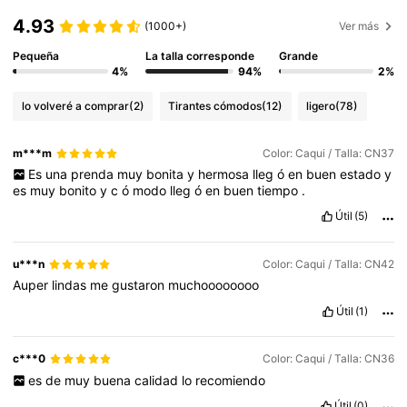
4.93
(1000+)
Ver más
Pequeña
La talla corresponde
Grande
4%
94%
2%
lo volveré a comprar
(2)
Tirantes cómodos
(12)
ligero
(78)
m***m
Color: Caqui / Talla: CN37
Es
una
prenda
muy
bonita
y
hermosa
lleg
ó
en
buen
estado
y
es
muy
bonito
y
c
ó
modo
lleg
ó
en
buen
tiempo
.
Útil
(5)
u***n
Color: Caqui / Talla: CN42
Auper
lindas
me
gustaron
muchoooooooo
Útil
(1)
c***0
Color: Caqui / Talla: CN36
es
de
muy
buena
calidad
lo
recomiendo
Útil
(0)