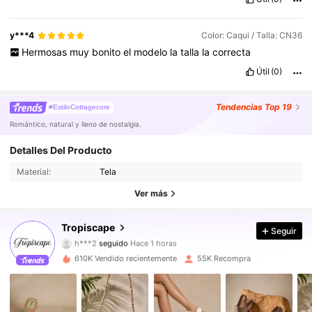
y***4
Color: Caqui / Talla: CN36
Hermosas
muy
bonito
el
modelo
la
talla
la
correcta
Útil
(0)
Tendencias
Top 19
#EstiloCottagecore
Romántico, natural y lleno de nostalgia.
Detalles Del Producto
91K Seguidores
4.88
Material:
Tela
91K Seguidores
4.88
Ver más
91K Seguidores
4.88
Tropiscape
Seguir
h***2
seguido
Hace 1 horas
91K Seguidores
4.88
610K Vendido recientemente
55K Recompra
91K Seguidores
4.88