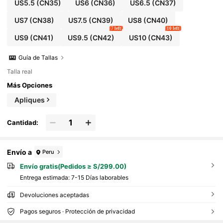
no
US5.5
(CN35)
US6
(CN36)
US6.5
(CN37)
US7
(CN38)
US7.5
(CN39)
US8
(CN40)
7 left
10 left
US9
(CN41)
US9.5
(CN42)
US10
(CN43)
Guía de Tallas
Talla real
Más Opciones
Apliques
Cantidad:
Envío a
Peru
Envío gratis(Pedidos ≥ S/299.00)
Entrega estimada:
7-15 Días laborables
Devoluciones aceptadas
Pagos seguros · Protección de privacidad