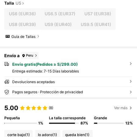
Talla
US
US6
(EUR36)
US6.5
(EUR37)
US7
(EUR38)
US8
(EUR39)
US9
(EUR40)
US9.5
(EUR41)
Guía de Tallas
Envío a
Peru
Envío gratis(Pedidos ≥ S/299.00)
Entrega estimada:
7-15 Días laborables
Devoluciones aceptadas
Pagos seguros · Protección de privacidad
5.00
(8)
Ver más
Pequeña
La talla corresponde
Grande
1%
87%
12%
corte bajo
(1)
lo adoro
(1)
queda bien
(1)