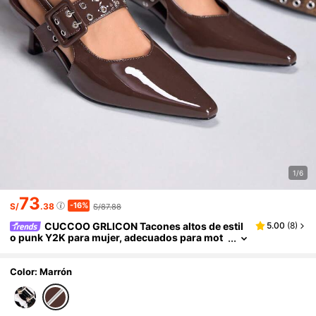
1/6
73
-16%
S/
.38
S/87.88
CUCCOO GRLICON Tacones altos de estil
5.00
(
8
)
o punk Y2K para mujer, adecuados para mot
ocicleta, chica cool, Halloween, Navidad y atu
endos de fiesta
Color: Marrón