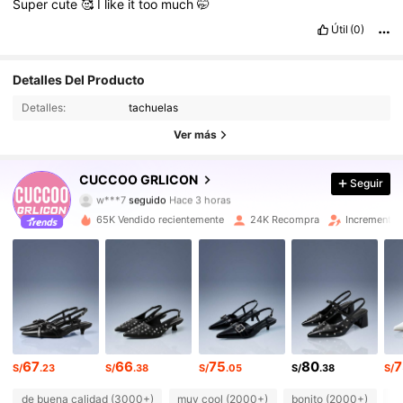
Super
cute
🥰
I
like
it
too
much
🤭
Útil
(0)
Detalles Del Producto
97K Seguidores
4.89
Detalles:
tachuelas
97K Seguidores
4.89
Ver más
97K Seguidores
4.89
CUCCOO GRLICON
Seguir
w***7
seguido
Hace 3 horas
97K Seguidores
4.89
65K Vendido recientemente
24K Recompra
Incremento 
97K Seguidores
4.89
97K Seguidores
4.89
97K Seguidores
4.89
67
66
75
80
7
S/
.23
S/
.38
S/
.05
S/
.38
S/
97K Seguidores
4.89
de buena calidad (3000+)
muy cool (2000+)
bonito (2000+)
co