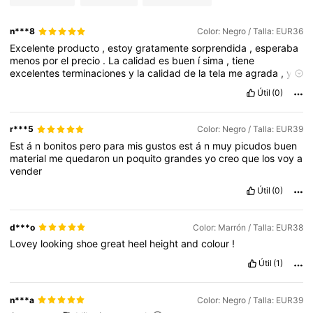
n***8
Color: Negro / Talla: EUR36
Excelente
producto
,
estoy
gratamente
sorprendida
,
esperaba
menos
por
el
precio
.
La
calidad
es
buen
í
sima
,
tiene
excelentes
terminaciones
y
la
calidad
de
la
tela
me
agrada
,
y
es
igual
a
la
fotograf
í
a
y
a
la
descripci
ó
n
.
El
color
es
exacto
y
Útil
(0)
el
modelo
tambi
é
n
.
No
noto
ning
ú
n
aroma
extra
ñ
o
en
el
producto
y
lleg
ó
perfectamente
embalado
.
La
tabla
de
tallas
es
correcta
,
el
producto
se
ajusta
a
la
perfecci
ó
n
,
se
siente
r***5
Color: Negro / Talla: EUR39
muy
c
ó
modo
.
Estoy
s
ú
per
satisfecha
con
el
producto
,
super
Est
á
n
bonitos
pero
para
mis
gustos
est
á
n
muy
picudos
buen
ó
mis
expectativas
.
Recomiendo
totalmente
el
producto
y
la
material
me
quedaron
un
poquito
grandes
yo
creo
que
los
voy
a
tienda
.
Me
gustan
mucho
los
productos
de
Shein
,
la
relaci
ó
n
vender
precio
/
calidad
es
notable
,
no
tienen
nada
que
envidiarle
a
otras
tiendas
.
Adem
á
s
,
tienen
muchos
productos
novedosos
Útil
(0)
y
s
ú
per
originales
.
d***o
Color: Marrón / Talla: EUR38
Lovey
looking
shoe
great
heel
height
and
colour
!
Útil
(1)
n***a
Color: Negro / Talla: EUR39