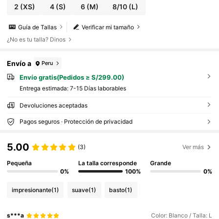
2
(XS)
4
(S)
6
(M)
8/10
(L)
Guía de Tallas
Verificar mi tamaño
¿No es tu talla? Dinos
Envío a
Peru
Envío gratis(Pedidos ≥ S/299.00)
Entrega estimada:
7-15 Días laborables
Devoluciones aceptadas
Pagos seguros · Protección de privacidad
5.00
(3)
Ver más
Pequeña
La talla corresponde
Grande
0%
100%
0%
impresionante
(1)
suave
(1)
basto
(1)
s***a
Color: Blanco / Talla: L