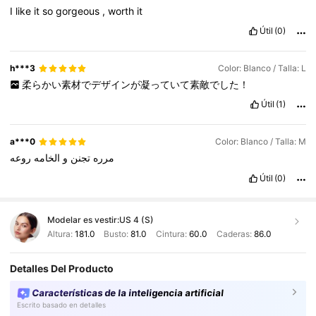
I
like
it
so
gorgeous
,
worth
it
Útil
(0)
h***3
Color: Blanco / Talla: L
柔らかい素材でデザインが凝っていて素敵でした！
Útil
(1)
a***0
Color: Blanco / Talla: M
مرره
تجنن
و
الخامه
روعه
Útil
(0)
Modelar es vestir:
US 4 (S)
Altura:
181.0
Busto:
81.0
Cintura:
60.0
Caderas:
86.0
Detalles Del Producto
Características de la inteligencia artificial
Escrito basado en detalles