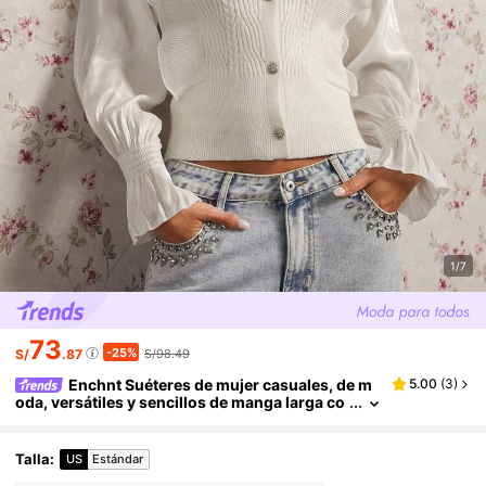
1/7
73
-25%
S/
.87
S/98.49
Enchnt Suéteres de mujer casuales, de m
5.00
(
3
)
oda, versátiles y sencillos de manga larga co
n botones
Talla
:
US
Estándar