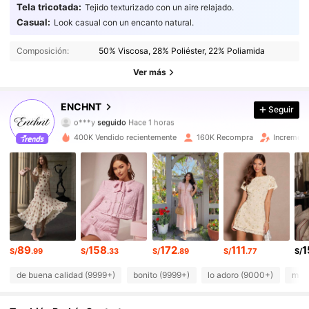
Tela tricotada:
Tejido texturizado con un aire relajado.
Casual:
Look casual con un encanto natural.
1.3M Seguidores
4.86
Composición:
50% Viscosa, 28% Poliéster, 22% Poliamida
1.3M Seguidores
4.86
Ver más
1.3M Seguidores
4.86
ENCHNT
Seguir
o***y
seguido
Hace 1 horas
1.3M Seguidores
4.86
400K Vendido recientemente
160K Recompra
Increment
1.3M Seguidores
4.86
1.3M Seguidores
4.86
1.3M Seguidores
4.86
89
158
172
111
1
S/
.99
S/
.33
S/
.89
S/
.77
S/
1.3M Seguidores
4.86
de buena calidad (9999+)
bonito (9999+)
lo adoro (9000+)
muy 
1.3M Seguidores
4.86