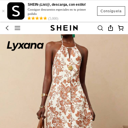
SHEIN-¡List@, descarga, con estilo!
×
Consigue descuentos especiales en tu primer
Consíguela
pedido
(5,000)