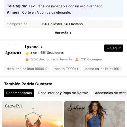
Tela tejida:
Textura tejida impecable con un estilo refinado.
A línea:
Corte en A con caída elegante.
48K Seguidores
4.90
Composición:
95% Poliéster, 5% Elastano
48K Seguidores
4.90
Ver más
48K Seguidores
4.90
48K Seguidores
4.90
Lyxana
Seguir
48K Seguidores
4.90
q***s
seguido
Hace 13 horas
140K Vendido recientemente
72K Recompra
48K Seguidores
4.90
de buena calidad (9999+)
bonito (9999+)
como en las fotos (6000+
48K Seguidores
4.90
48K Seguidores
4.90
También Podría Gustarte
48K Seguidores
4.90
Recomendados
Ropa Interior y Ropa de Dormir
Accesorios de Vesti
48K Seguidores
4.90
48K Seguidores
4.90