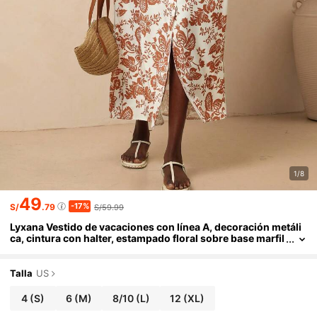
1/8
49
-17%
S/
.79
S/59.99
Lyxana Vestido de vacaciones con línea A, decoración metáli
ca, cintura con halter, estampado floral sobre base marfil
y caqui, un éxito de para vacaciones
Talla
US
4
(S)
6
(M)
8/10
(L)
12
(XL)