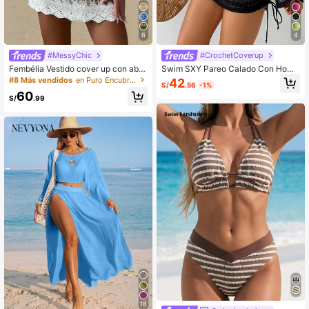
6
4
#MessyChic
#CrochetCoverup
Fembélia Vestido cover up con aber
Swim SXY Pareo Calado Con Homb
tura ribete en abanico de manga co
ros Descubiertos Para Mujer
#8 Más vendidos
en Puro Encubrimientos de mujeres
42
S/
.56
-1%
n volante
60
S/
.99
18