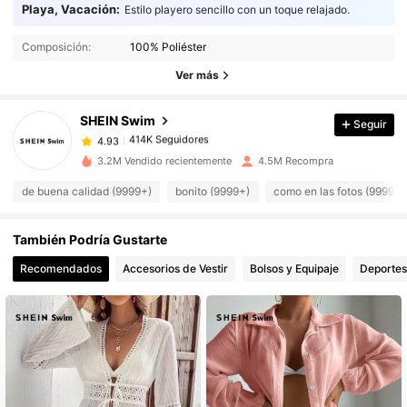
Playa, Vacación:
Estilo playero sencillo con un toque relajado.
414K Seguidores
4.93
Composición:
100% Poliéster
414K Seguidores
4.93
Ver más
414K Seguidores
4.93
414K Seguidores
4.93
SHEIN Swim
Seguir
414K Seguidores
4.93
3.2M Vendido recientemente
4.5M Recompra
414K Seguidores
4.93
de buena calidad (9999+)
bonito (9999+)
como en las fotos (9999+)
414K Seguidores
4.93
414K Seguidores
4.93
También Podría Gustarte
414K Seguidores
4.93
Recomendados
Accesorios de Vestir
Bolsos y Equipaje
Deportes
414K Seguidores
4.93
414K Seguidores
4.93