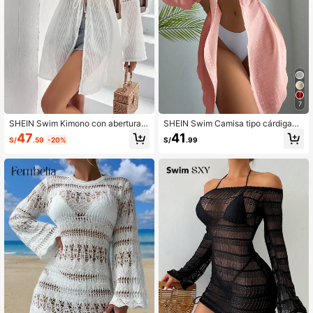
7
SHEIN Swim Kimono con abertura c
SHEIN Swim Camisa tipo cárdigan
on cordón delantero
de manga larga y abertura en la esp
47
41
S/
.59
-20%
S/
.99
alda para mujer, de verano