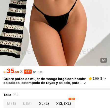
1/5
35
-35%
S/
.09
S/53.99
Cubre pareo de mujer de manga larga con hombr
5.00
(
3
)
os caídos, estampado de rayas y calado, para
vacaciones de verano
Talla
PE
7 left
M
(S)
L
(M)
XL
(L)
XXL
(XL)