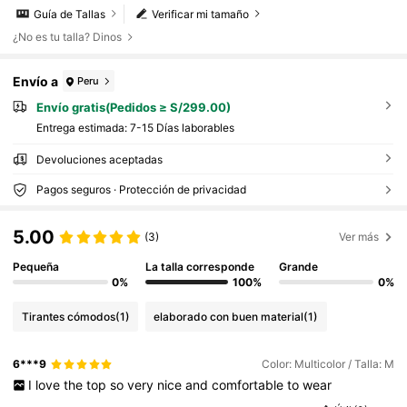
Guía de Tallas
Verificar mi tamaño
¿No es tu talla? Dinos
Envío a
Peru
Envío gratis(Pedidos ≥ S/299.00)
Entrega estimada:
7-15 Días laborables
Devoluciones aceptadas
Pagos seguros · Protección de privacidad
5.00
(3)
Ver más
Pequeña
La talla corresponde
Grande
0%
100%
0%
Tirantes cómodos
(1)
elaborado con buen material
(1)
6***9
Color: Multicolor / Talla: M
I
love
the
top
so
very
nice
and
comfortable
to
wear