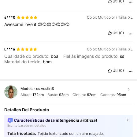
Útil
(0)
s***0
Color: Multicolor / Talla: XL
Awesome
love
it
😍😍😍😍😍😍😍
Útil
(0)
L***a
Color: Multicolor / Talla: XL
Qualidade do produto:
boa
Fiel às imagens do produto:
ss
Material do tecido:
bom
Útil
(0)
Modelar es vestir:
S
Altura:
172cm
Busto:
92cm
Cintura:
62cm
Caderas:
95cm
Detalles Del Producto
Características de la inteligencia artificial
Escrito basado en detalles
Tela tricotada:
Tejido texturizado con un aire relajado.