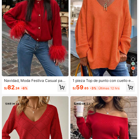
6
Navidad, Moda Festiva Casual para
1 pieza Top de punto con cuello en
Mujer, Rojo con Puños Peludos, Día
V, dobladillo corto delantero y largo
82
59
S/
.24
-6%
S/
.65
-3%
Últimas 12 hrs
de San Valentín, Navidad, Botón Me
trasero con abertura, adecuado par
tálico, Cuello Redondo, Cárdigan To
a primavera, otoño, invierno
p Otoño