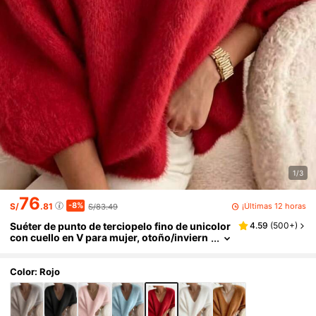
1/3
76
-8%
¡Últimas 12 horas
S/
.81
S/83.49
Suéter de punto de terciopelo fino de unicolor
4.59
(
500+
)
con cuello en V para mujer, otoño/inviern
o rojo otoñal
Color: Rojo