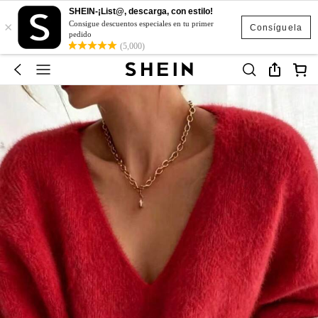
SHEIN-¡List@, descarga, con estilo!
×
Consigue descuentos especiales en tu primer
Consíguela
pedido
(5,000)