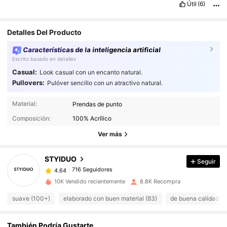
Útil
(6)
Detalles Del Producto
Características de la inteligencia artificial
Escrito basado en detalles
Casual:
Look casual con un encanto natural.
Pullovers:
Pulóver sencillo con un atractivo natural.
716 Seguidores
4.64
Material:
Prendas de punto
716 Seguidores
4.64
Composición:
100% Acrílico
716 Seguidores
4.64
Ver más
716 Seguidores
4.64
STYIDUO
Seguir
716 Seguidores
4.64
S***a
seguido
Hace 1 día
716 Seguidores
4.64
10K Vendido recientemente
8.8K Recompra
716 Seguidores
4.64
suave (100+)
elaborado con buen material (83)
de buena calidad (6
716 Seguidores
4.64
También Podría Gustarte
716 Seguidores