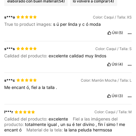
elaborado con buen material
(54)
lo volveré a comprar
(4)
s***o
Color: Caqui / Talla: XS
True to product images:
s
ú
per
linda
y
c
ó
moda
Útil
(5)
s***s
Color: Caqui / Talla: S
Calidad del producto:
excelente
calidad
muy
lindos
Útil
(4)
s***c
Color: Marrón Mocha / Talla: L
Me
encant
ó,
fiel
a
la
talla
.
Útil
(3)
l***r
Color: Caqui / Talla: M
Calidad del producto:
excelente
Fiel a las imágenes del
producto:
totalmente
igual
,
un
su
é
ter
divino
,
fin
í
simo
!
me
encant
ó
Material de la tela:
la
lana
peluda
hermsosa