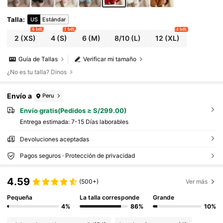
Talla
:
US
Estándar
6 left
1 left
4 left
2
(XS)
4
(S)
6
(M)
8/10
(L)
12
(XL)
Guía de Tallas
Verificar mi tamaño
¿No es tu talla? Dinos
Envío a
Peru
Envío gratis(Pedidos ≥ S/299.00)
Entrega estimada:
7-15 Días laborables
Devoluciones aceptadas
Pagos seguros · Protección de privacidad
4.59
(500+)
Ver más
Pequeña
La talla corresponde
Grande
4%
86%
10%