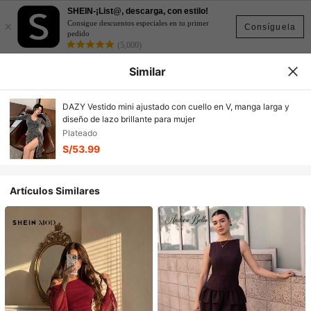
SHEIN-¡List@, descarga, con estilo!
×
Consigue descuentos especiales en tu primer
Consíguela
pedido
(5,000)
Similar
DAZY Vestido mini ajustado con cuello en V, manga larga y
diseño de lazo brillante para mujer
Plateado
S/53.99
Artículos Similares