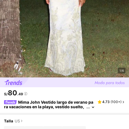
1/6
80
S/
.49
Mima John Vestido largo de verano pa
4.73
(
100+
)
ra vacaciones en la playa, vestido suelto,
elegante vestido de flores con tirantes fin
os, vestido color albaricoque, vestidos de ver
ano para mujeres, graduación, atuendos de m
Talla
US
aestras, vestido de fiesta para maestras