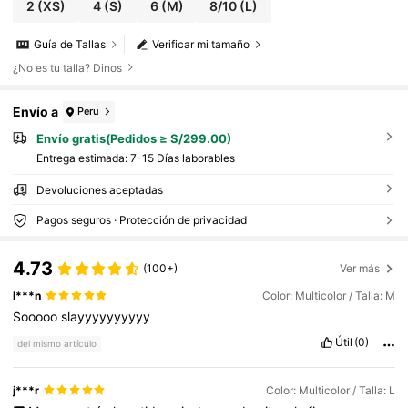
2
(XS)
4
(S)
6
(M)
8/10
(L)
Guía de Tallas
Verificar mi tamaño
¿No es tu talla? Dinos
Envío a
Peru
Envío gratis(Pedidos ≥ S/299.00)
Entrega estimada:
7-15 Días laborables
Devoluciones aceptadas
Pagos seguros · Protección de privacidad
4.73
(100+)
Ver más
l***n
Color: Multicolor / Talla: M
Sooooo
slayyyyyyyyyy
Útil
(0)
del mismo artículo
j***r
Color: Multicolor / Talla: L