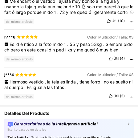
Me
encant
ó
el
vestido
,
ajusta
muy
bonito
a
la
figura
y
usando
la
faja
queda
aun
mejor
de
10
👌
solo
me
pareci
ó
que
le
falt
ó
largo
porque
mido
1
.
72
y
me
qued
ó
ligeramente
corto
,
quer
í
a
que
cubriera
mis
pies
y
me
qued
ó
a
los
tobillos
,
pero
Útil
(10)
del mismo artículo
bueno
aun
as
í
se
ve
bien
.
h***6
Color: Multicolor / Talla: XS
Es
id
é
ntico
a
la
foto
mido
1
.
55
y
peso
53kg
.
Siempre
pido
ch
pero
en
esta
ocasi
ó
n
ped
í
xs
y
me
qued
ó
muy
bien
Útil
(4)
del mismo artículo
j***4
Color: Multicolor / Talla: XS
Hermoso
vestido
,
la
tela
es
linda
,
tiene
forro
,
no
es
suelto
ni
al
cuerpo
.
Es
igual
a
las
fotos
.
Útil
(3)
del mismo artículo
Detalles Del Producto
Características de la inteligencia artificial
Escrito basado en detalles
Tela tejida:
Textura tejida impecable con un estilo refinado.