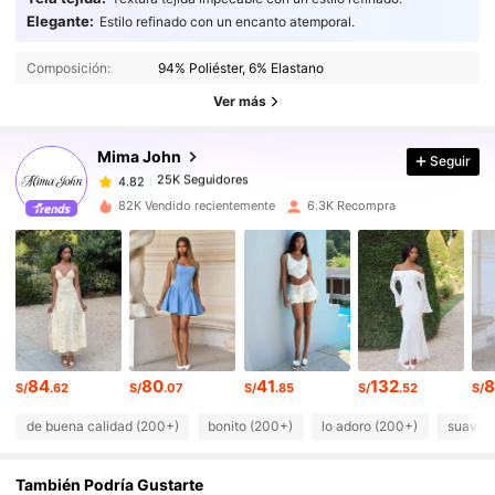
Elegante:
Estilo refinado con un encanto atemporal.
25K Seguidores
4.82
Composición:
94% Poliéster, 6% Elastano
25K Seguidores
4.82
Ver más
25K Seguidores
4.82
25K Seguidores
4.82
Mima John
Seguir
25K Seguidores
4.82
e***2
seguido
Hace 11 horas
82K Vendido recientemente
6.3K Recompra
25K Seguidores
4.82
25K Seguidores
4.82
25K Seguidores
4.82
25K Seguidores
4.82
25K Seguidores
4.82
25K Seguidores
4.82
84
80
41
132
8
S/
.62
S/
.07
S/
.85
S/
.52
S/
de buena calidad (200+)
bonito (200+)
lo adoro (200+)
suave 
También Podría Gustarte