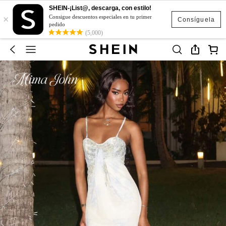
SHEIN-¡List@, descarga, con estilo!
×
Consigue descuentos especiales en tu primer
Consíguela
pedido
(5,000)