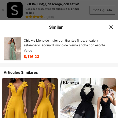
SHEIN-¡List@, descarga, con estilo!
×
Consigue descuentos especiales en tu primer
Consíguela
pedido
(5,000)
Similar
ChicMe Mono de mujer con tirantes finos, encaje y
estampado jacquard, mono de pierna ancha con escote
cruzado hueco, adecuado para verano, diario, vacaciones y
Verde
uso en la calle
S/116.23
Artículos Similares