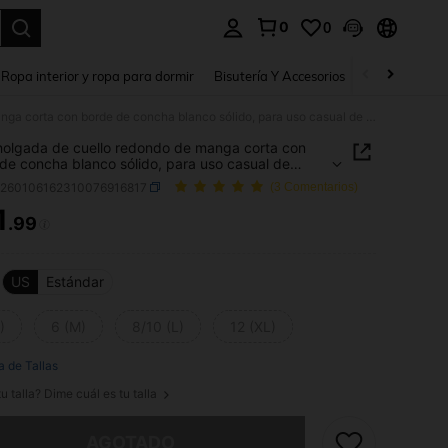
0
0
a. Press Enter to select.
Ropa interior y ropa para dormir
Bisutería Y Accesorios
Zapatos
H
Blusa holgada de cuello redondo de manga corta con borde de concha blanco sólido, para uso casual de verano en vacaciones
holgada de cuello redondo de manga corta con
de concha blanco sólido, para uso casual de
 en vacaciones
z260106162310076916817
(3 Comentarios)
1
.99
ICE AND AVAILABILITY
US
Estándar
)
6 (M)
8/10 (L)
12 (XL)
a de Tallas
u talla? Dime cuál es tu talla
imos, este producto está agotado.
AGOTADO