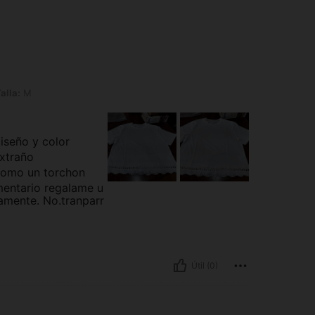
alla:
M
diseño y color
xtraño
como un torchon
mentario regalame u
amente. No.tranparr
Útil (0)