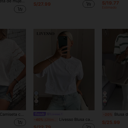
es de encaje y cuello redondo de manga corta
S/19.77
S/27.99
Estimado
22
9
 con ojal ribete en abanico
Blusa de manga corta a rayas ho
Livesso
-20%
Livesso Blusa casual de verano para mujer con cuello redondo, manga corta suelta y 3D plisada con flor
-40%
¡Últimos 3 días
S/25.99
S/22.79