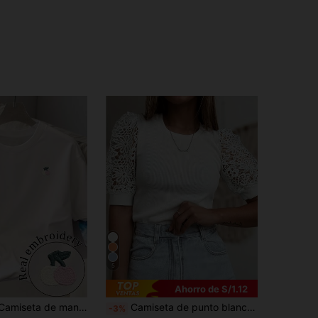
5
Ahorro de S/1.12
de cuello redondo con bordado de cerezas, casual de verano para mujer
Camiseta de punto blanca elegante para mujer con patchwork de encaje y manga corta, casual para primavera y verano, ideal para uso diario, oficina y vacaciones
-3%