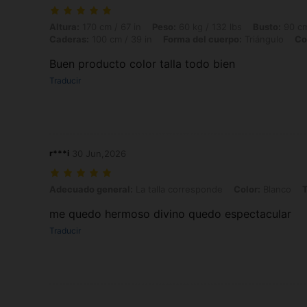
Altura: 170 cm / 67 in, Peso: 60 kg / 132 lbs, Busto: 90 cm / 35 in, C
Altura:
170 cm / 67 in
Peso:
60 kg / 132 lbs
Busto:
90 cm
Caderas:
100 cm / 39 in
Forma del cuerpo:
Triángulo
Co
Buen producto color talla todo bien
Traducir
r***i
30 Jun,2026
Adecuado general: La talla corresponde, Color: Blanco, Talla: L
Adecuado general:
La talla corresponde
Color:
Blanco
T
me quedo hermoso divino quedo espectacular
Traducir