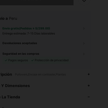
ío a
Peru
Envío gratis(Pedidos ≥ S/299.00)
Entrega estimada:
7-15 Días laborables
Devoluciones aceptadas
Seguridad en las compras
Pagos seguros
Protección de privacidad
ipción
Pullovers,Encaje en contraste,Plantas
s Y Dimensiones
4.78
17
1K
 La Tienda
4.78
17
1K