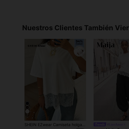
Nuestros Clientes También Vie
7
SHEIN EZwear Camiseta holgada de mujer de cuello redondo, hombros caídos y mangas medianas con abertura y adorno de encaje
#LinoAmor