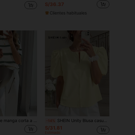
S/36.37
Clientes habituales
lgada de estilo coreano, adecuada para el verano y principios de primavera
SHEIN Unity Blusa casual de manga corta con cuello redondo y botones delanteros en unicolor, top adorable color amarillo mantequilla
-14%
S/31.81
Estimado