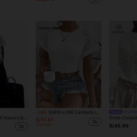
6
14
SHEIN LUNE Camiseta informal de mujer de cuello redondo de manga raglán de manga corta con bordado quemado de un solo color
ONTR
-14%
r, Blusa Casual para Mujer para Outfits, Streetwear, Graduación, Oficina, Té Fiesta, Blusas de Mujer Elegantes/Blusas Casuales para Mujer
S/31.81
Estimado
S/45.99