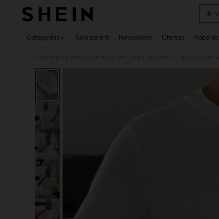
V
Use up 
Categorías
Solo para ti
Novedades
Ofertas
Ropa de
Página principal
Ropa de Mujer
Ropa de Mujer
Tops & Blusas 
/
/
/