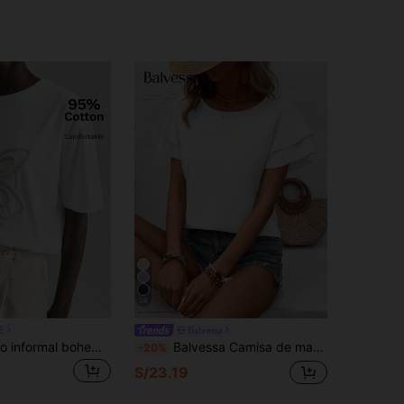
28
E
Balvessa
Ontre Conjunto informal bohemio y de playa cómodo y suave, con cuello redondo, manga corta asimétrica y diseño bordado, adecuado para festivales de música, campo, cruceros y con sensación de lujo minimalista
Balvessa Camisa de manga corta de doble capa, unicolor, casual para vacaciones
-20%
S/23.19