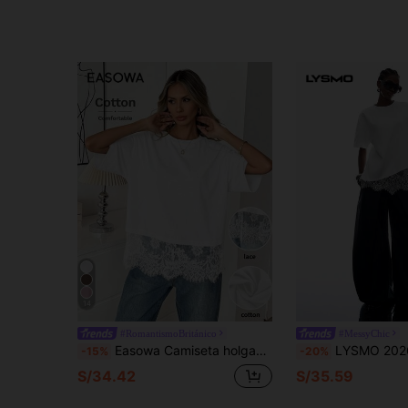
14
#RomantismoBritánico
#MessyChic
Easowa Camiseta holgada de manga corta, cuello redondo y dobladillo de encaje negro para mujer. Blusas de algodón para mujer para el verano con encaje.
LYSMO 2026 Nuevo Llegado Minimalismo Verano Casual Elegante Encaje Patchwork Hombro Caído Manga Corta Camiseta Blanca, Conjunto Y2K para Muje
-15%
-20%
S/34.42
S/35.59