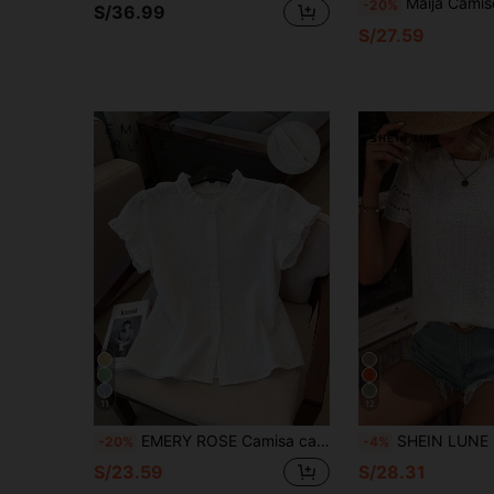
Maija Camiseta de mujer de unicolor con parch
-20%
S/36.99
S/27.59
11
12
EMERY ROSE Camisa casual de verano para mujer con textura lisa
SHEIN LUNE Camiseta con bordado
-20%
-4%
S/23.59
S/28.31