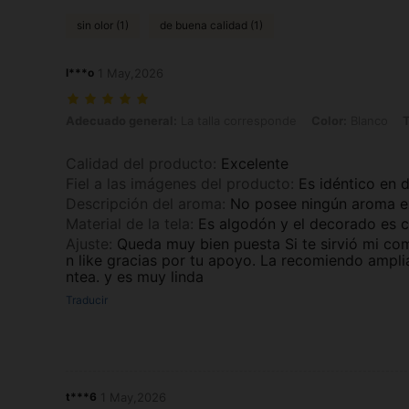
sin olor (1)
de buena calidad (1)
l***o
1 May,2026
Adecuado general: La talla corresponde, Color: Blanco, Talla: M
Adecuado general:
La talla corresponde
Color:
Blanco
T
Calidad del producto
:
Excelente
Fiel a las imágenes del producto
:
Es idéntico en 
Descripción del aroma
:
No posee ningún aroma e
Material de la tela
:
Es algodón y el decorado es 
Ajuste
:
Queda muy bien puesta Si te sirvió mi co
n like gracias por tu apoyo. La recomiendo ampli
ntea. y es muy linda
Traducir
t***6
1 May,2026