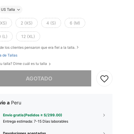
US Talla
XXS)
2 (XS)
4 (S)
6 (M)
 (L)
12 (XL)
de los clientes pensaron que era fiel a la talla.
a de Tallas
u talla? Dime cuál es tu talla
imos, este producto está agotado.
AGOTADO
ío a
Peru
Envío gratis(Pedidos ≥ S/299.00)
Entrega estimada:
7-15 Días laborables
Devoluciones aceptadas