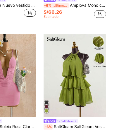
Amplova 2026 Nuevo vestido mini romántico, semitransparente, de ajuste ceñido y cómodo para mujeres
Amplova Mono corto con cuello en V profundo, espalda descubierta, decoración de hebilla metálica y pliegues con abertura
-6%
¡Últimos 3 días
S/66.26
Estimado
SaltGleam
leia Rosa Claro,Verano,,Noche de Club,Rave Vestido Mini con Escote Profundo,Espalda Descubierta y Fruncido para Mujeres,Vestidos de Verano Elegantes Bohemios con Tirantes de Espagueti Ajustables
SaltGleam SaltGleam Vestido de mujer con cuello halter, cintura con lazo y volantes en el bajo, para resort
-6%