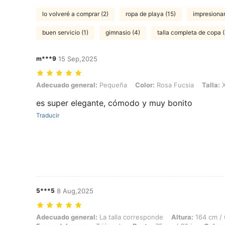
lo volveré a comprar (2)
ropa de playa (15)
impresionan
buen servicio (1)
gimnasio (4)
talla completa de copa (
m***9
15 Sep,2025
Adecuado general: Pequeña, Color: Rosa Fucsia, Talla: XS
Adecuado general:
Pequeña
Color:
Rosa Fucsia
Talla:
X
es super elegante, cómodo y muy bonito
Traducir
5***5
8 Aug,2025
Adecuado general: La talla corresponde, Altura: 164 cm / 65 in, Peso:
Adecuado general:
La talla corresponde
Altura:
164 cm / 