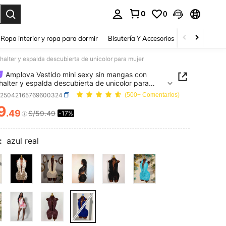
0
0
a. Press Enter to select.
Ropa interior y ropa para dormir
Bisutería Y Accesorios
Zapatos
H
halter y espalda descubierta de unicolor para mujer
Amplova Vestido mini sexy sin mangas con
 halter y espalda descubierta de unicolor para
z25042165769600324
(500+ Comentarios)
9
.49
S/59.49
-17%
ICE AND AVAILABILITY
:
azul real