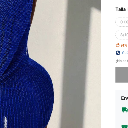
Talla
0 (
8/10
91%
Guí
¿No es t
Lo sent
Env