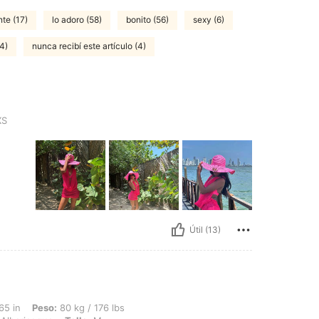
te (17)
lo adoro (58)
bonito (56)
sexy (6)
4)
nunca recibí este artículo (4)
S
Útil (13)
 80 kg / 176 lbs, Forma del cuerpo: Triángulo, Busto: 75 cm / 30 in, Color: Albari
65 in
Peso:
80 kg / 176 lbs