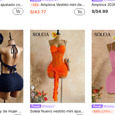
Soleia Vestido mini ajustado con cuello de corbata y espalda descubierta con ribete de volantes para mujeres
Amplova Vestido mini de vendaje amarillo de verano para mujer, con espalda descubierta, halter, diseño retorcido y hueco, estilo Y2K, para vacaciones, playa, salidas nocturnas, fiestas, invitada de boda y graduación
-15%
S/54.99
S/43.77
9
Soleia
Soleia
Mistrie Vestido sexy de mujer con cuello drapeado, color liso, decoración de concha metálica y tirantes halter
Soleia Nuevo vestido mini ajustado con dobladillo de cordón, estilo vintage rosa transparente con lazo de encaje, estilo bohemio para fiesta, banquete, vacaciones, vintage, vacaciones, playa, crucero
So
-20%
¡Últimos 3 días