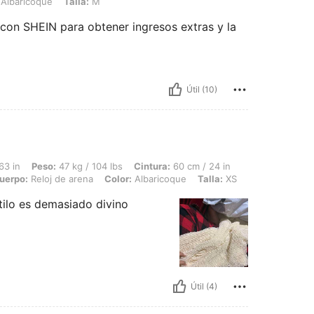
Albaricoque
Talla:
M
con SHEIN para obtener ingresos extras y la
Útil (10)
 47 kg / 104 lbs, Cintura: 60 cm / 24 in, Busto: 80 cm / 31 in, Caderas: 89 cm / 3
63 in
Peso:
47 kg / 104 lbs
Cintura:
60 cm / 24 in
uerpo:
Reloj de arena
Color:
Albaricoque
Talla:
XS
stilo es demasiado divino
Útil (4)