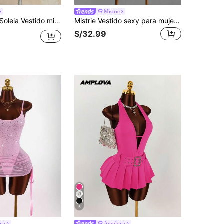
Mistrie
oleia Vestido mini de mujer para vacaciones en la playa con degradado, espalda descubierta y cuello halter
Mistrie Vestido sexy para mujer con cuello halter, espalda descubierta, letras y pedrería para citas y fiestas
S/32.99
5
va
Amplova