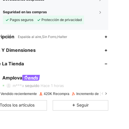
Seguridad en las compras
Pagos seguros
Protección de privacidad
ipción
Espalda al aire,Sin Forro,Halter
s Y Dimensiones
4.81
3.3K
614K
 La Tienda
4.81
3.3K
614K
4.81
3.3K
614K
Amplova
m***a
seguido
Hace 1 horas
4.81
3.3K
614K
 Vendido recientemente
420K Recompra
Incremento de seguidores de 24
4.81
3.3K
614K
Todos los artículos
Seguir
4.81
3.3K
614K
4.81
3.3K
614K