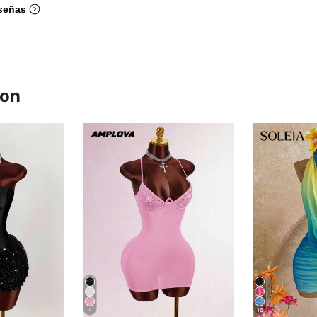
señas
ron
4
16