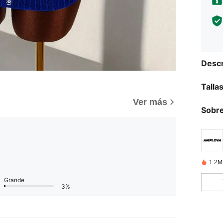
Descr
Talla
Ver más
Sobre
1.2M
Grande
3%