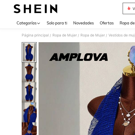
V
Use up 
Categorías
Solo para ti
Novedades
Ofertas
Ropa de
Página principal
Ropa de Mujer
Ropa de Mujer
Vestidos de muj
/
/
/