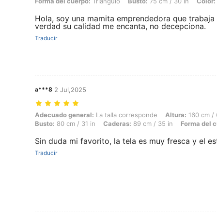
Forma del cuerpo:
Triángulo
Busto:
75 cm / 30 in
Color:
Hola, soy una mamita emprendedora que trabaja 
verdad su calidad me encanta, no decepciona.
Traducir
a***8
2 Jul,2025
Adecuado general: La talla corresponde, Altura: 160 cm / 63 in, Peso:
Adecuado general:
La talla corresponde
Altura:
160 cm / 
Busto:
80 cm / 31 in
Caderas:
89 cm / 35 in
Forma del c
Sin duda mi favorito, la tela es muy fresca y el e
Traducir