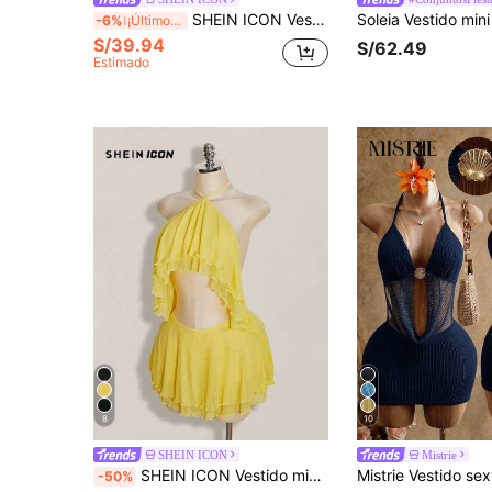
SHEIN ICON Vestido mini transparente con escote profundo en V, con pedrería, espalda descubierta y color albaricoque, sexy para fiestas y eventos
-6%
¡Últimos 3 días
S/39.94
S/62.49
Estimado
8
10
SHEIN ICON
Mistrie
SHEIN ICON Vestido mini de mujer con cuello halter, espalda descubierta y volantes multicapa
-50%