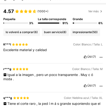
4.57
(1000+)
Ver más
Pequeña
La talla corresponde
Grande
3%
91%
6%
lo volveré a comprar
(6)
buen servicio
(8)
impresionante
(50)
K***l
Color: Blanco / Talla: L
Excelente
material
y
calidad
Útil
(7)
r***g
Color: Blanco / Talla: M
Igual
a
la
imagen
,
pero
un
poco
transparente
.
Muy
c
ó
moda
.
Útil
(7)
q***g
Color: Neblina azul / Talla: XL
Tiene
el
corte
raro
,
la
ped
í
m
á
s
grande
suponiendo
que
el