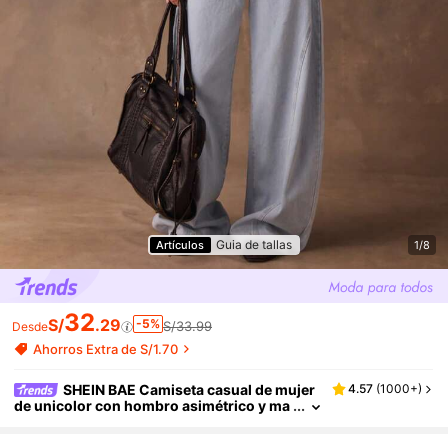
Guia de tallas
Artículos
1/8
32
S/
.29
-5%
S/33.99
Desde
Ahorros Extra de S/1.70
SHEIN BAE Camiseta casual de mujer
4.57
(
1000+
)
de unicolor con hombro asimétrico y ma
nga corta