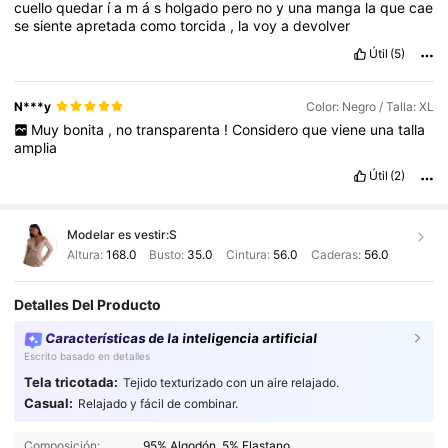
cuello
quedar
í
a
m
á
s
holgado
pero
no
y
una
manga
la
que
cae
se
siente
apretada
como
torcida
,
la
voy
a
devolver
Útil
(5)
N***y
Color: Negro / Talla: XL
Muy
bonita
,
no
transparenta
!
Considero
que
viene
una
talla
amplia
Útil
(2)
Modelar es vestir:
S
Altura:
168.0
Busto:
35.0
Cintura:
56.0
Caderas:
56.0
Detalles Del Producto
Características de la inteligencia artificial
Escrito basado en detalles
Tela tricotada:
Tejido texturizado con un aire relajado.
Casual:
Relajado y fácil de combinar.
2.7M Seguidores
4.91
Composición:
95% Algodón, 5% Elastano