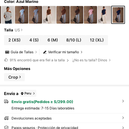
Color: Azul Marino
Talla
US
2
(XS)
4
(S)
6
(M)
8/10
(L)
12
(XL)
Guía de Tallas
Verificar mi tamaño
91%
encontró que era fiel a la talla
¿No es tu talla? Dinos
Más Opciones
Crop
Envío a
Peru
Envío gratis(Pedidos ≥ S/299.00)
Entrega estimada:
7-15 Días laborables
Devoluciones aceptadas
Pagos seguros · Protección de privacidad