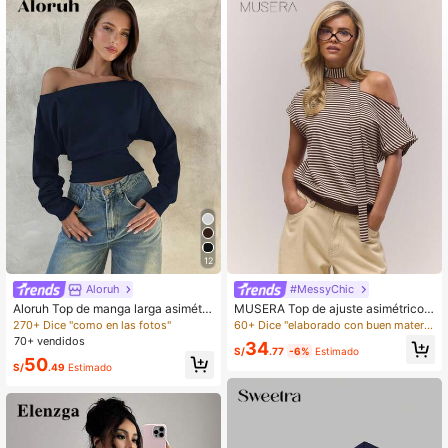
12
Aloruh
#MessyChic
Aloruh Top de manga larga asimétri
MUSERA Top de ajuste asimétrico c
co de hombro de punto de color alb
on detalle de bufanda a rayas y ho
270+ Dice "como en las fotos"
60+ Dice "elaborado con buen material"
aricoque para mujer, otoño/invierno
mbro caído, estilo Closy Cottage Co
70+ vendidos
34
re para verano y vacaciones
S/
.77
-6%
Estimado
50
S/
.49
Estimado