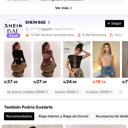
2.7M Seguidores
4.91
Ver más
2.7M Seguidores
4.91
SHEIN BAE
Seguir
p***6
seguido
Hace 5 horas
2.7M Seguidores
4.91
10.9M Vendido recientemente
8.9M Recompra
Incremen
2.7M Seguidores
4.91
2.7M Seguidores
4.91
2.7M Seguidores
4.91
37
27
24
16
7
S/
.49
S/
.49
S/
.99
S/
.79
S/
2.7M Seguidores
4.91
de buena calidad (9999+)
bonito (9999+)
lo adoro (9999+)
como
2.7M Seguidores
4.91
También Podría Gustarte
2.7M Seguidores
4.91
Recomendados
Ropa Interior y Ropa de Dormir
Accesorios de Vesti
2.7M Seguidores
4.91