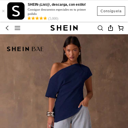
SHEIN-¡List@, descarga, con estilo!
×
Consigue descuentos especiales en tu primer
Consíguela
pedido
(5,000)