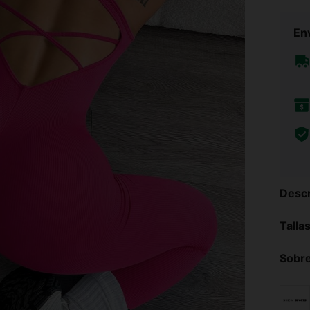
Env
Descr
Talla
Sobre