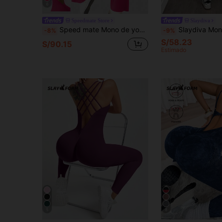
6
Speedmate Store
Slaydiva
Speed mate Mono de yoga sin mangas que levanta el trasero para mujeres, mono de yoga sin espalda para mujeres, ropa deportiva
Slaydiva Mono entallado de un solo color para mujer con
-8%
-9%
S/58.23
S/90.15
Estimado
5
8