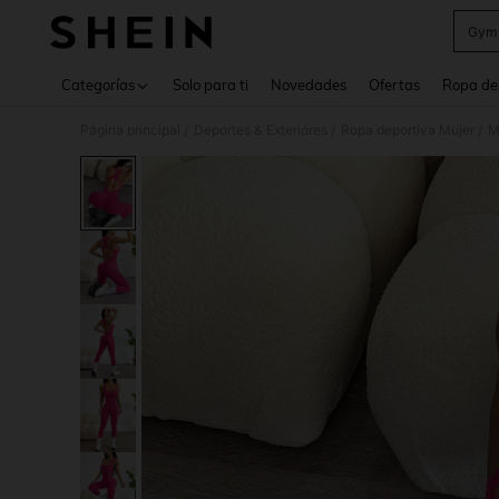
Gym 
Use up 
Categorías
Solo para ti
Novedades
Ofertas
Ropa de
Página principal
Deportes & Exteriores
Ropa deportiva Mujer
M
/
/
/