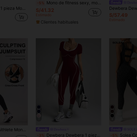
Mono de fitness sexy, mono deportivo con ajuste cruzado ajustable para mujeres, mono para correr y yoga, shorts fruncidos, conjunto sin espalda, mono
Dewbe
-5%
Slayform Slayform 1 pieza Mono de mujer con cuello redondo, lavado mate, frente retorcido, sin costuras, mono de entrenamiento, mono de gimnasio, mono de una pieza para entrenamiento
S/41.32
S/57.49
Estimado
Estimado
Clientes habituales
7
8
 para mujer, pantalón largo para uso diario y salidas
Dewbera
SOLE
Dewbera Dewbera 1 pieza Mono deportivo burdeos sin costuras, diseño con letras en la espalda, ajuste suave y cómodo, adecuado para entrenamiento, correr, uso casual, yoga
Solea Cove Mono sin mangas
-3%
-5%