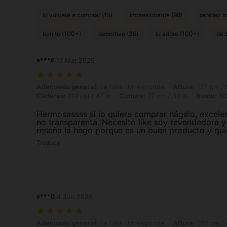
lo volveré a comprar (15)
impresionante (98)
rapidez lo
bonito (100+)
deportivo (36)
lo adoro (100+)
de 
a***4
17 Mar,2025
Adecuado general: La talla corresponde, Altura: 172 cm / 68 in, Peso: 
Adecuado general:
La talla corresponde
Altura:
172 cm / 
Caderas:
119 cm / 47 in
Cintura:
77 cm / 30 in
Busto:
103
Hermosassss si lo quiere comprar hágalo, excelen
no transparenta. Necesito like soy revendedora 
reseña la hago porque es un buen producto y qui
Traducir
e***0
4 Jun,2025
Adecuado general: La talla corresponde, Altura: 165 cm / 65 in, Peso: 
Adecuado general:
La talla corresponde
Altura:
165 cm / 