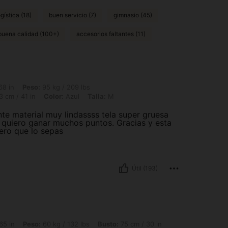
gística (18)
buen servicio (7)
gimnasio (45)
buena calidad (100+)
accesorios faltantes (11)
95 kg / 209 lbs, Caderas: 119 cm / 47 in, Cintura: 77 cm / 30 in, Busto: 103 cm / 4
68 in
Peso:
95 kg / 209 lbs
 cm / 41 in
Color:
Azul
Talla:
M
te material muy lindassss tela super gruesa
y quiero ganar muchos puntos. Gracias y esta
ero que lo sepas
Útil (193)
60 kg / 132 lbs, Busto: 75 cm / 30 in, Cintura: 77 cm / 30 in, Caderas: 95 cm / 37 
65 in
Peso:
60 kg / 132 lbs
Busto:
75 cm / 30 in