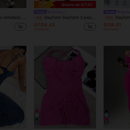
5
Ahorro de S/7.07
Slayform
Slayf
 cuello redondo y tirantes cruzados en la espalda
Slayform Slayform 3 piezas/Set Mono de punto sin costuras para mujer, Rojo y Negro, Verano, Sexy, Gimnasio, Diseño sin espalda, Pantalones ajustados para Yoga, Fitness, Deportes, Golf, Correr, Ciclismo
Slayform Slayform Mono de mujer para otoño/invierno, de cuello en U negro ajustado, 
-5%
-17%
S/134.42
S/58.51
Estimado
Estimado
8
6