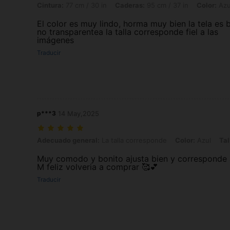
Cintura:
77 cm / 30 in
Caderas:
95 cm / 37 in
Color:
Azu
El color es muy lindo, horma muy bien la tela es 
no transparentea la talla corresponde fiel a las
imágenes
Traducir
p***3
14 May,2025
Adecuado general: La talla corresponde, Color: Azul, Talla: M
Adecuado general:
La talla corresponde
Color:
Azul
Tal
Muy comodo y bonito ajusta bien y corresponde a 
M feliz volveria a comprar 🥰💕
Traducir