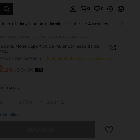
0
0
a. Press Enter to select.
Ropa interior y ropa para dormir
Bisutería Y Accesorios
Zapatos
H
ono deportivo de mujer con espalda de cruce sexy
Sports Mono deportivo de mujer con espalda de
sexy
t25031412632292366
(1000+ Comentarios)
2
.24
S/54.99
-5%
ICE AND AVAILABILITY
PE Talla
S)
30 (M)
32/34 (L)
a de Tallas
imos, este producto está agotado.
AGOTADO