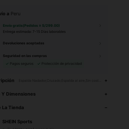
ío a
Peru
Envío gratis(Pedidos ≥ S/299.00)
Entrega estimada:
7-15 Días laborables
Devoluciones aceptadas
Seguridad en las compras
Pagos seguros
Protección de privacidad
ipción
Espalda Nadador,Cruzado,Espalda al aire,Sin costuras
s Y Dimensiones
 La Tienda
4.94
4.2K
179K
4.94
4.2K
179K
SHEIN Sports
M***o
pagó
Hace 1 día