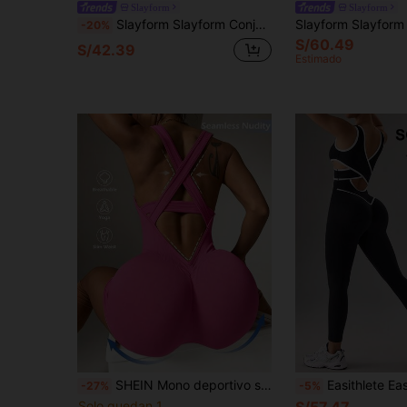
Slayform
Slayform
Slayform Slayform Conjunto de top y pantalones para mujer de un solo color con espalda cruzada y apertura sexy en la espalda para uso diario y fitness, conjunto de ropa de gimnasio para mujer
-20%
S/60.49
S/42.39
Estimado
SHEIN Mono deportivo sin espalda y sin costuras de unicolor con diseño calado para mujer
Easithlete Easithlete Mono deportivo casual de bloques de color
-27%
-5%
Solo quedan 1
S/57.47