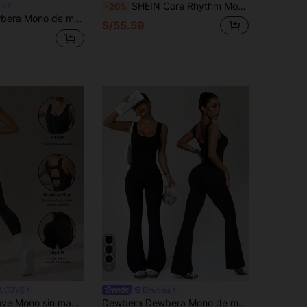
SHEIN Core Rhythm Mono deportivo de manga corta y espalda descubierta para mujer
ra
-20%
Dewbera Dewbera Mono de mujer rosa fucsia con espalda descubierta, cuello halter y abertura, ropa deportiva sexy de verano para gimnasio y entrenamiento, conjunto de ropa activa de dos piezas con leggings
S/55.59
4
A COVE
Dewbera
 sin espalda con estampado de leopardo para mujer
Dewbera Dewbera Mono de mujer negro de ropa deportiva, diseño de cintura alta, cuello en U y espalda en U, adecuado para uso diario casual, gimnasio, yoga, correr, primavera/verano