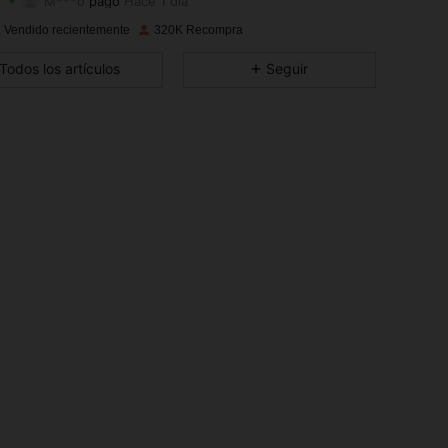
h***s
seguido
Hace 5 minutos
4.94
4.2K
179K
 Vendido recientemente
320K Recompra
4.94
4.2K
179K
Todos los artículos
Seguir
4.94
4.2K
179K
4.94
4.2K
179K
4.94
4.2K
179K
4.94
4.2K
179K
4.94
4.2K
179K
4.94
4.2K
179K