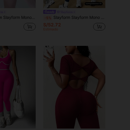
8
orm
Slayform
de manga larga, con tirantes cruzados en la espalda, panel delantero ajustado, bajo de pierna acampanado, adecuado para uso casual, correr, yoga, gimnasio, tenis y otras actividades
Slayform Slayform Mono deportivo sin espalda, de unicolor, elástico y sin costuras, para verano
-5%
S/52.72
Estimado