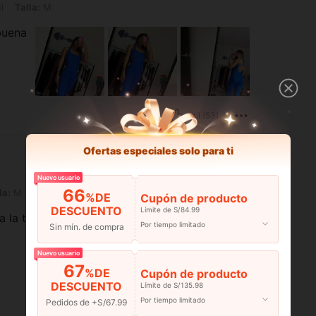
l
Talla:
M
buena
Útil (53)
Ofertas especiales solo para ti
Nuevo usuario
66
la:
M
%DE
Cupón de producto
DESCUENTO
Límite de S/84.99
la talla el mio es
Por tiempo limitado
Sin mín. de compra
Nuevo usuario
67
%DE
Cupón de producto
DESCUENTO
Límite de S/135.98
Por tiempo limitado
Útil (35)
Pedidos de +S/67.99