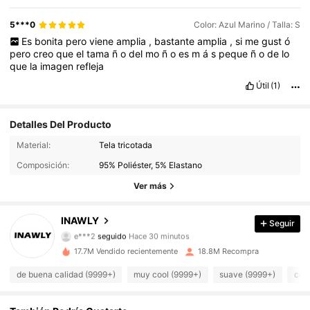
5***0
Color: Azul Marino / Talla: S
Es
bonita
pero
viene
amplia
,
bastante
amplia
,
si
me
gust
ó
pero
creo
que
el
tama
ñ
o
del
mo
ñ
o
es
m
á
s
peque
ñ
o
de
lo
que
la
imagen
refleja
Útil
(1)
Detalles Del Producto
1.1M Seguidores
4.87
Material:
Tela tricotada
Composición:
95% Poliéster, 5% Elastano
1.1M Seguidores
4.87
Ver más
1.1M Seguidores
4.87
INAWLY
Seguir
e***2
seguido
Hace 30 minutos
1.1M Seguidores
4.87
17.7M Vendido recientemente
18.8M Recompra
1.1M Seguidores
4.87
de buena calidad (9999+)
muy cool (9999+)
suave (9999+)
como
1.1M Seguidores
4.87