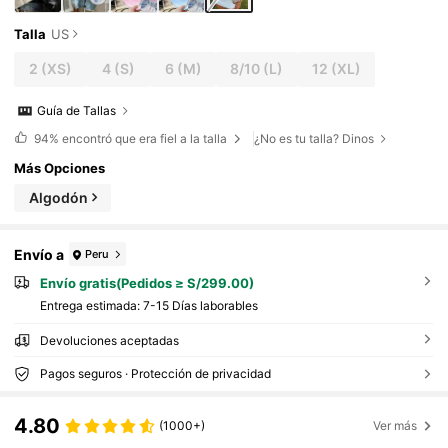
Talla
US
2
(XS)
4
(S)
6
(M)
8/10
(L)
12
(XL)
Guía de Tallas
94%
encontró que era fiel a la talla
¿No es tu talla? Dinos
Más Opciones
Algodón
Envío a
Peru
Envío gratis(Pedidos ≥ S/299.00)
Entrega estimada:
7-15 Días laborables
Devoluciones aceptadas
Pagos seguros · Protección de privacidad
4.80
(1000+)
Ver más