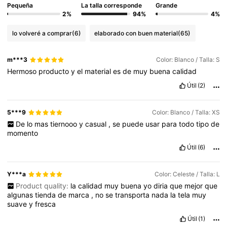
Pequeña
La talla corresponde
Grande
2%
94%
4%
lo volveré a comprar
(6)
elaborado con buen material
(65)
m***3
Color: Blanco / Talla: S
Hermoso
producto
y
el
material
es
de
muy
buena
calidad
Útil
(2)
5***9
Color: Blanco / Talla: XS
De
lo
mas
tiernooo
y
casual
,
se
puede
usar
para
todo
tipo
de
momento
Útil
(6)
Y***a
Color: Celeste / Talla: L
Product quality:
la
calidad
muy
buena
yo
diria
que
mejor
que
algunas
tienda
de
marca
,
no
se
transporta
nada
la
tela
muy
suave
y
fresca
Útil
(1)