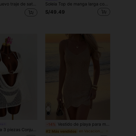
estampado floral tipo pañuelo, chal con cubre triángulo para mujer, ropa de playa para mujer, ropa de resort para mujer, ropa elegante y romántica de estilo retro
Soleia Top de manga larga con hombro asimétrico, tejido de punto jacquard, corte holgado y bajo con abertura
S/49.49
Vestido de playa para mujer de verano, color liso, estilo europeo y americano, corto, de punto, con tirantes finos, sexy, con aberturas y transparente, para vacaciones
va
-14%
 bikini de mujer con escote pronunciado - Top, Bottom y Cubre
en Vacaciones Encubrimientos de mujeres
#2 Más vendidos