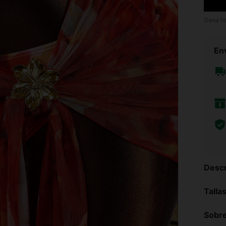
Gana h
Env
Descr
Talla
Sobre