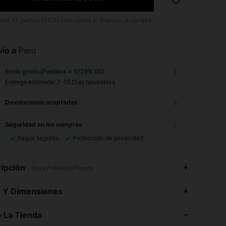
asta
13
puntos SHEIN calculados al finalizar la compra.
ío a
Peru
Envío gratis(Pedidos ≥ S/299.00)
Entrega estimada:
7-15 Días laborables
Devoluciones aceptadas
Seguridad en las compras
Pagos seguros
Protección de privacidad
ipción
Sexy,Poliéster,Pliegos
4.81
3.3K
612K
s Y Dimensiones
4.81
3.3K
612K
 La Tienda