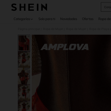
Conj
Use up 
Categorías
Solo para ti
Novedades
Ofertas
Ropa de
Página principal
Ropa de Mujer
Ropa de Mujer
Ropa de Playa 
/
/
/