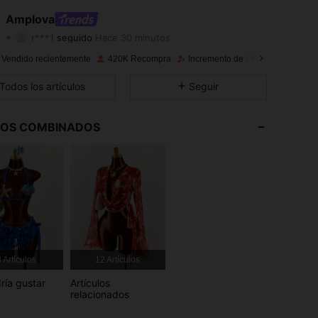
4.81
3.3K
612K
Amplova
r***1
seguido
Hace 30 minutos
4.81
3.3K
612K
Calificación
Artículos
Seguidores
 Vendido recientemente
420K Recompra
Incremento de seguidores de 24
4.81
3.3K
612K
Todos los artículos
Seguir
4.81
3.3K
612K
LOS COMBINADOS
4.81
3.3K
612K
4.81
3.3K
612K
4.81
3.3K
612K
4.81
3.3K
612K
 Artículos
12 Artículos
ría gustar
Artículos
relacionados