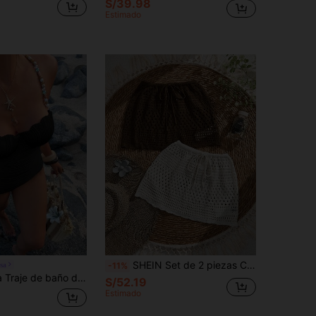
S/39.98
Estimado
SHEIN Set de 2 piezas Cubrecuerpo y falda de mujer tejidos y calados (Marrón, Albaricoque)
sa
-11%
unicolor y cuentas, adecuado para vacaciones en la playa, fiestas en la piscina y fiestas en la playa
S/52.19
Estimado