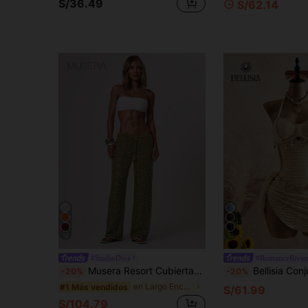
S/36.49
S/62.14
12
10
#StudioDiva
#RomanceRivie
Musera Resort Cubiertas para mujer Ibiza Boho Vacaciones Playa Elegante Verano Lentejuelas Pantalón Ancho de Crochet Primavera Carnaval Ropa de Playa Festival
Bellisia Conjunto de 2 piezas de traje de baño 26SS Primavera/Verano Vacaciones color albaricoque vintage con cue
-20%
-20%
en Largo Encubrimientos de mujeres
#1 Más vendidos
S/61.99
S/104.79