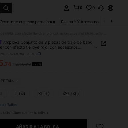
0
0
a. Press Enter to select.
Ropa interior y ropa para dormir
Bisutería Y Accesorios
Zapatos
H
Amplova Conjunto de 3 piezas de traje de baño de mujer con efecto tie-dye rojo, con accesorios metálicos, sexy y vanguardista, adecuado para vacaciones en la playa, sexy y lindo con estampado floral
Amplova Conjunto de 3 piezas de traje de baño
er con efecto tie-dye rojo, con accesorios
cos, sexy y vanguardista, adecuado para
z251108249794290973
ones en la playa, sexy y lindo con estampado
5
.74
S/60.99
-25%
ICE AND AVAILABILITY
PE Talla
S)
L (M)
XL (L)
XXL (XL)
a de Tallas
u talla? Dime cuál es tu talla
AÑADIR A LA BOLSA