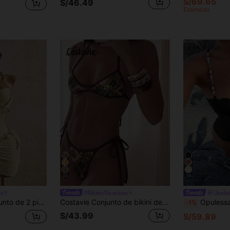
S/69.65
S/46.49
Estimado
23
19
ra
#BikinisVacacione
Opules
llo cuadrado, top y falda de una pieza con cuerda trenzada y concha de estrella de mar, efecto adelgazante
Costavie Conjunto de bikini de 2 piezas con top halter y Bottom tipo tanga, con textura de lentejuelas, traje de baño sexy para vacaciones de primavera/verano en la playa
Opulessa Traje de baño de una pieza con camiseta de 
-1%
S/43.99
S/59.89