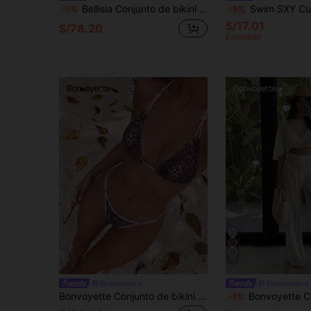
Bellisia Conjunto de bikini de 3 piezas con falda estampada de flores naranjas románticas para vacaciones de primavera/verano
Swim SXY Cubre con mangas largas trans
-1%
-8%
S/17.01
S/78.20
Estimado
10
Bonvoyette
Bonvoyette
Bonvoyette Conjunto de bikini de 2 piezas para mujer, nuevo y sexy, con estampado de leopardo en todo el Body y ribete rosa, estilo halter, adecuado para fiestas, festivales de música y otras ocasiones, primavera/verano
Bonvoyette Conjunto de 2 piezas con top corto de encaje transparente y pantal
-1%