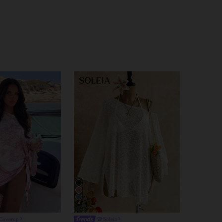
4
Coverup
Soleia