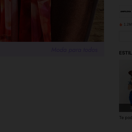
1.2M
ESTI
3
Te pod