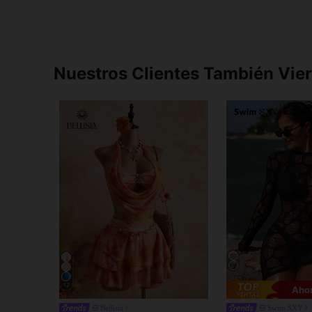
Nuestros Clientes También Vie
12
Ahor
Bellisia
Swim SXY