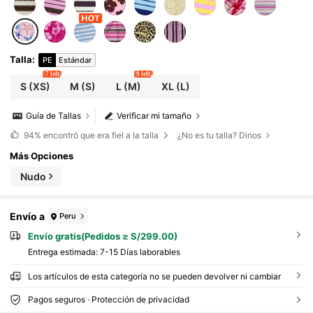
Talla
:
PE
Estándar
7 left
9 left
S
(XS)
M
(S)
L
(M)
XL
(L)
Guía de Tallas
Verificar mi tamaño
94%
encontró que era fiel a la talla
¿No es tu talla? Dinos
Más Opciones
Nudo
Envío a
Peru
Envío gratis(Pedidos ≥ S/299.00)
Entrega estimada:
7-15 Días laborables
Los artículos de esta categoría no se pueden devolver ni cambiar
Pagos seguros · Protección de privacidad