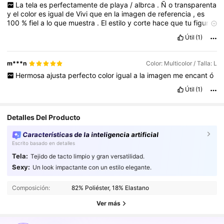
La
tela
es
perfectamente
de
playa
/
albrca
.
Ñ
o
transparenta
y
el
color
es
igual
de
Vivi
que
en
la
imagen
de
referencia
,
es
100
%
fiel
a
lo
que
muestra
.
El
estilo
y
corte
hace
que
tu
figura
resalte
m
á
s
.
Si
es
tu
estilo
,
este
traje
te
va
a
encantar
tanto
Útil
(1)
como
a
mi
!!
m***n
Color: Multicolor / Talla: L
Hermosa
ajusta
perfecto
color
igual
a
la
imagen
me
encant
ó
Útil
(1)
Detalles Del Producto
Características de la inteligencia artificial
Escrito basado en detalles
Tela:
Tejido de tacto limpio y gran versatilidad.
Sexy:
Un look impactante con un estilo elegante.
38K Seguidores
4.64
Composición:
82% Poliéster, 18% Elastano
38K Seguidores
4.64
Ver más
38K Seguidores
4.64