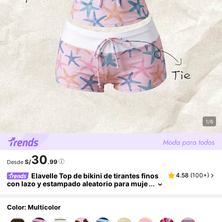
1/6
30
S/
.99
Desde
Elavelle Top de bikini de tirantes finos
4.58
(
100+
)
con lazo y estampado aleatorio para muje
r, primavera/verano
Color: Multicolor