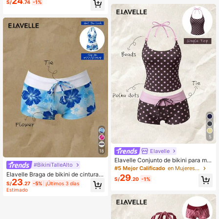
24
S/
.74
-1%
baño conservador para primavera/v
erano
5
Elavelle
18
Elavelle Conjunto de bikini para muj
#BikiniTalleAlto
er con estampado aleatorio, cuello
#5 Mejor Calificado
en Mujeres Tankinis
halter y decoración de lazo, primav
Elavelle Braga de bikini de cintura a
29
S/
.20
-1%
23
era/verano
lta con estampado de lazo para muj
S/
.27
-5%
¡Últimos 3 días
er, primavera/verano
Estimado