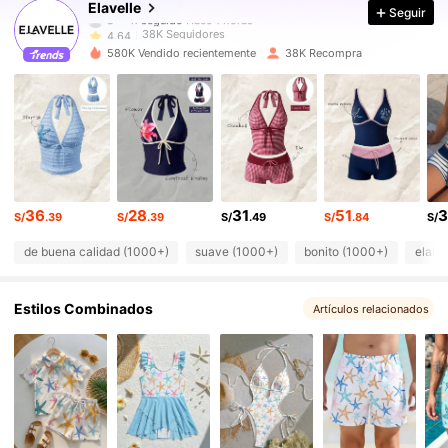
Elavelle
Seguir
38K Seguidores
4.64
580K Vendido recientemente
38K Recompra
38K Seguidores
4.64
38K Seguidores
4.64
38K Seguidores
4.64
36
28
31
51
3
38K Seguidores
4.64
S/
.39
S/
.39
S/
.49
S/
.84
S/
de buena calidad (1000+)
suave (1000+)
bonito (1000+)
elabo
38K Seguidores
4.64
Estilos Combinados
38K Seguidores
Artículos relacionados
4.64
38K Seguidores
4.64