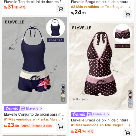
Elavelle Top de bikini de tirantes fin
Elavelle Braga de bikini de cintura a
31
os con lazo y estampado aleatorio
lta con estampado de moño para m
#2 Más vendidos
en Tela Braguitas De Bikini De Mujer
S/
.18
-1%
para mujer, primavera/verano
ujer, primavera/verano
24
S/
.99
5
26
Elavelle
Elavelle Conjunto de bikini para muj
Elavelle
er con estampado aleatorio, cuello
#1 Más vendidos
en Plantas Mujeres Tankinis
Elavelle Braga de bikini de cintura a
halter y decoración de lazo, primav
23
lta con estampado de lazo para muj
#1 Más vendidos
en Tela Braguitas De Bikini De Mujer
S/
.59
-20%
¡Últimos 3 días
era/verano
er, primavera/verano
24
S/
.74
-1%