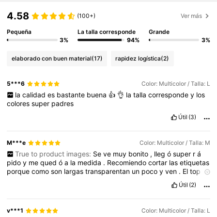
4.58
(100+)
Ver más
Pequeña
La talla corresponde
Grande
3%
94%
3%
elaborado con buen material
(17)
rapidez logística
(2)
5***6
Color: Multicolor / Talla: L
la
calidad
es
bastante
buena
👍
👌
la
talla
corresponde
y
los
colores
super
padres
Útil
(3)
M***e
Color: Multicolor / Talla: M
True to product images:
Se
ve
muy
bonito
,
lleg
ó
super
r
á
pido
y
me
qued
ó
a
la
medida
.
Recomiendo
cortar
las
etiquetas
porque
como
son
largas
transparentan
un
poco
y
ven
.
El
top
tiene
las
copas
para
quitarselas
y
puedes
reajustar
el
largo
del
Útil
(2)
list
ó
n
v***1
Color: Multicolor / Talla: L