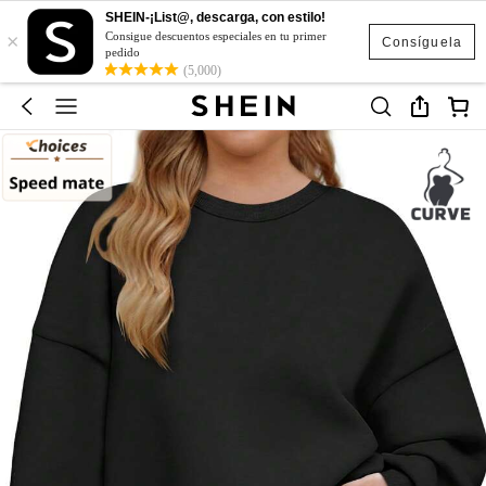
SHEIN-¡List@, descarga, con estilo!
×
Consigue descuentos especiales en tu primer
Consíguela
pedido
(5,000)