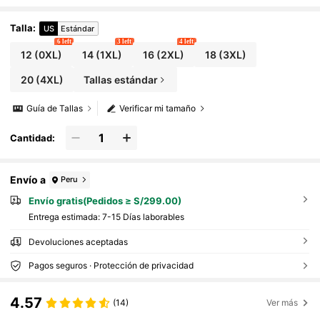
erno y deportes
Talla
:
US
Estándar
6 left
3 left
4 left
12
(0XL)
14
(1XL)
16
(2XL)
18
(3XL)
20
(4XL)
Tallas estándar
Guía de Tallas
Verificar mi tamaño
Cantidad:
Envío a
Peru
Envío gratis(Pedidos ≥ S/299.00)
Entrega estimada:
7-15 Días laborables
Devoluciones aceptadas
Pagos seguros · Protección de privacidad
4.57
(14)
Ver más