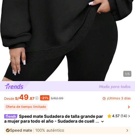
1/5
49
-21%
¡Últimos 3 días
S/
.87
S/62.99
Desde
Oferta de tiempo limitado
Speed mate Sudadera de talla grande par
4.57
(
14
)
a mujer para todo el año - Sudadera de cuell
o redondo de unicolor de talla grande, top c
Speed mate
100% auténtico
asual de manga larga para primavera, otoño, invi