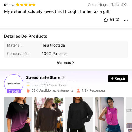
s***a
Color: Negro / Talla: 4XL
My
sister
absolutely
loves
this
I
bought
for
her
as
a
gift
Útil
(0)
Detalles Del Producto
3.3K Seguidores
4.74
Material:
Tela tricotada
Composición:
100% Poliéster
3.3K Seguidores
4.74
Ver más
3.3K Seguidores
4.74
Speedmate Store
Seguir
3.3K Seguidores
4.74
58K Vendido recientemente
1.3K Recompra
3.3K Seguidores
4.74
3.3K Seguidores
4.74
3.3K Seguidores
4.74