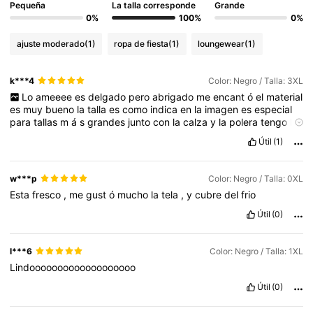
Pequeña
La talla corresponde
Grande
0%
100%
0%
ajuste moderado
(1)
ropa de fiesta
(1)
loungewear
(1)
k***4
Color: Negro / Talla: 3XL
Lo
ameeee
es
delgado
pero
abrigado
me
encant
ó
el
material
es
muy
bueno
la
talla
es
como
indica
en
la
imagen
es
especial
para
tallas
m
á
s
grandes
junto
con
la
calza
y
la
polera
tengo
la
tenida
lista
para
andar
en
.
Bicicleta
😊💕💕💕💕💕💕💕💕💕💕💕
Útil
(1)
💕💕💕💕💕💕💕💕💕💕💕💕💕💕💕💕💕💕💕💕💕💕💕💕💕💕💕💕💕
💕💕💕💕💕💕💕💕💕💕💕
w***p
Color: Negro / Talla: 0XL
Esta
fresco
,
me
gust
ó
mucho
la
tela
,
y
cubre
del
frio
Útil
(0)
l***6
Color: Negro / Talla: 1XL
Lindooooooooooooooooooo
Útil
(0)