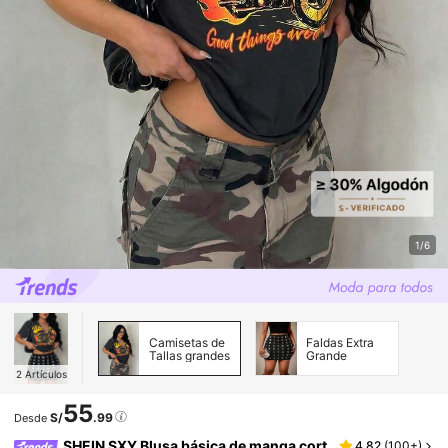
1/6
Camisetas de
Faldas Extra
Tallas grandes
Grande
2
Artículos
55
S/
.99
Desde
SHEIN SXY Blusa básica de manga cort
4.82
(
100+
)