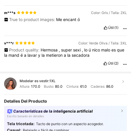
m***s
Color: Gris / Talla: 2XL
True to product images:
Me
encant
ó
Útil
(1)
v***r
Color: Verde Oliva / Talla: 3XL
Product quality:
Hermosa
,
super
sexi
,
lo
ú
nico
malo
es
que
la
mand
é
a
lavar
y
la
metieron
a
la
secadora
Útil
(2)
Modelar es vestir:
1XL
Altura:
170.0
Busto:
80.0
Cintura:
61.0
Caderas:
86.0
Detalles Del Producto
Características de la inteligencia artificial
Escrito basado en detalles
Tela tricotada:
Tacto de punto con un aspecto acogedor.
Casual:
Relajado y fácil de combinar.