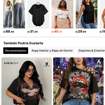
450K Seguidores
4.89
88
31
40
29
1
S/
.49
S/
.49
S/
.41
S/
.99
S/
También Podría Gustarte
Recomendados
Ropa Interior y Ropa de Dormir
Deportes & Exterior