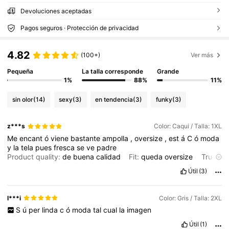
Devoluciones aceptadas
Pagos seguros · Protección de privacidad
4.82
(100+)
Ver más
Pequeña
La talla corresponde
Grande
1%
88%
11%
sin olor
(14)
sexy
(3)
en tendencia
(3)
funky
(3)
z***s
Color: Caqui / Talla: 1XL
Me
encant
ó
viene
bastante
ampolla
,
oversize
,
est
á
C
ó
moda
y
la
tela
pues
fresca
se
ve
padre
Product quality:
de
buena
calidad
Fit:
queda
oversize
True
to product images:
id
é
ntica
a
la
imagen
Smell description:
Útil
(3)
sin
aroma
l***i
Color: Gris / Talla: 2XL
S
ú
per
linda
c
ó
moda
tal
cual
la
imagen
Útil
(1)