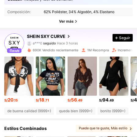
450K Seguidores
4.89
Composición:
62% Poliéster, 34% Algodón, 4% Elastano
450K Seguidores
4.89
Ver más
450K Seguidores
4.89
SHEIN SXY CURVE
Seguir
450K Seguidores
4.89
690K Vendido recientemente
1M Recompra
Incremento 
450K Seguidores
4.89
450K Seguidores
4.89
450K Seguidores
4.89
20
18
56
94
4
450K Seguidores
4.89
S/
.15
S/
.71
S/
.49
S/
.49
S/
de buena calidad (9999+)
queda bien (9999+)
bonito (9999+)
l
450K Seguidores
4.89
Estilos Combinados
Puede que te guste
, Más estilo
450K Seguidores
4.89
, Te podría gustar
, Artículos relacionados