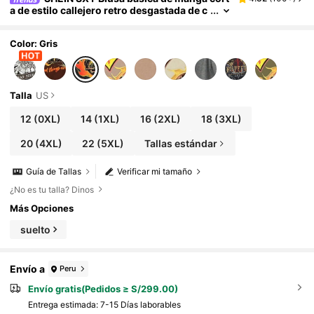
a de estilo callejero retro desgastada de c
olor gris sólido para mujer de talla grand
e, camiseta suelta con estampado de motocicl
eta punk, decorada con cadena de metal, adec
Color: Gris
uada para uso diario, festivales de música, clu
bes, fiestas y otras ocasiones.
Talla
US
12
(0XL)
14
(1XL)
16
(2XL)
18
(3XL)
20
(4XL)
22
(5XL)
Tallas estándar
Guía de Tallas
Verificar mi tamaño
¿No es tu talla? Dinos
Más Opciones
suelto
Envío a
Peru
Envío gratis(Pedidos ≥ S/299.00)
Entrega estimada:
7-15 Días laborables