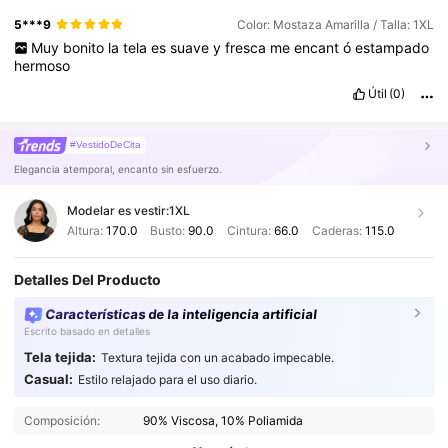
5***9
Color: Mostaza Amarilla / Talla: 1XL
Muy
bonito
la
tela
es
suave
y
fresca
me
encant
ó
estampado
hermoso
Útil
(0)
#VestidoDeCita
Elegancia atemporal, encanto sin esfuerzo.
Modelar es vestir:
1XL
Altura:
170.0
Busto:
90.0
Cintura:
66.0
Caderas:
115.0
Detalles Del Producto
Características de la inteligencia artificial
Escrito basado en detalles
Tela tejida:
Textura tejida con un acabado impecable.
Casual:
Estilo relajado para el uso diario.
627K Seguidores
4.87
Composición:
90% Viscosa, 10% Poliamida
627K Seguidores
4.87