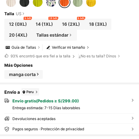
Talla
US
6 left
10 left
6 left
12
(0XL)
14
(1XL)
16
(2XL)
18
(3XL)
20
(4XL)
Tallas estándar
Guía de Tallas
Verificar mi tamaño
93%
encontró que era fiel a la talla
¿No es tu talla? Dinos
Más Opciones
manga corta
Envío a
Peru
Envío gratis(Pedidos ≥ S/299.00)
Entrega estimada:
7-15 Días laborables
Devoluciones aceptadas
Pagos seguros · Protección de privacidad