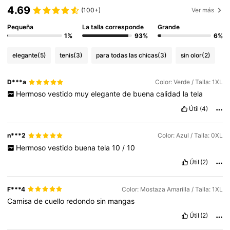
4.69
(100+)
Ver más
Pequeña
La talla corresponde
Grande
1%
93%
6%
elegante
(5)
tenis
(3)
para todas las chicas
(3)
sin olor
(2)
D***a
Color: Verde / Talla: 1XL
Hermoso
vestido
muy
elegante
de
buena
calidad
la
tela
Útil
(4)
n***2
Color: Azul / Talla: 0XL
Hermoso
vestido
buena
tela
10
/
10
Útil
(2)
F***4
Color: Mostaza Amarilla / Talla: 1XL
Camisa
de
cuello
redondo
sin
mangas
Útil
(2)