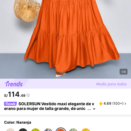
1/6
114
S/
.49
SOLERSUN Vestido maxi elegante de v
4.69
(
100+
)
erano para mujer de talla grande, de unic
olor, con cuello halter en V, plisado, corte
evasé, fluido y elegante, ideal para vacacione
s, playa y primavera y verano
Color: Naranja