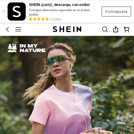
SHEIN-¡List@, descarga, con estilo!
×
Consigue descuentos especiales en tu primer
Consíguela
pedido
(5,000)