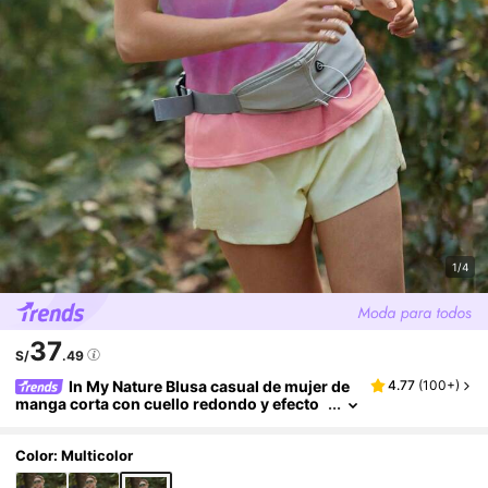
1/4
37
S/
.49
In My Nature Blusa casual de mujer de
4.77
(
100+
)
manga corta con cuello redondo y efecto
degradado, para verano
Color: Multicolor