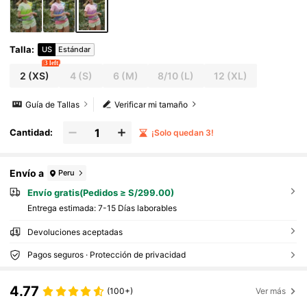
Talla
:
US
Estándar
3 left
2
(XS)
4
(S)
6
(M)
8/10
(L)
12
(XL)
Guía de Tallas
Verificar mi tamaño
Cantidad:
¡Solo quedan 3!
Envío a
Peru
Envío gratis(Pedidos ≥ S/299.00)
Entrega estimada:
7-15 Días laborables
Devoluciones aceptadas
Pagos seguros · Protección de privacidad
4.77
(100+)
Ver más