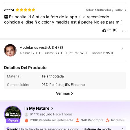
c***4
Color: Multicolor / Talla: S
Es
bonita
id
é
ntica
la
foto
de
la
app
si
la
recomiendo
coincide
el
dise
ñ
o
color
y
medida
est
á
padre
No
es
para
m
í
Útil
(0)
Modelar es vestir:
US 4 (S)
Altura:
170.0
Busto:
83.0
Cintura:
62.0
Caderas:
95.0
Detalles Del Producto
217K Seguidores
4.88
Material:
Tela tricotada
Composición:
95% Poliéster, 5% Elastano
217K Seguidores
4.88
Ver más
217K Seguidores
4.88
In My Nature
217K Seguidores
4.88
230K Vendido recientemente
94K Recompra
Incremento 
217K Seguidores
4.88
Esta tienda está seleccionada como
「Botique de moda」