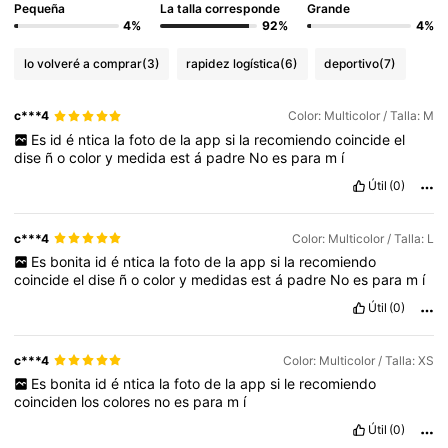
Pequeña
La talla corresponde
Grande
4%
92%
4%
lo volveré a comprar
(3)
rapidez logística
(6)
deportivo
(7)
c***4
Color: Multicolor / Talla: M
Es
id
é
ntica
la
foto
de
la
app
si
la
recomiendo
coincide
el
dise
ñ
o
color
y
medida
est
á
padre
No
es
para
m
í
Útil
(0)
c***4
Color: Multicolor / Talla: L
Es
bonita
id
é
ntica
la
foto
de
la
app
si
la
recomiendo
coincide
el
dise
ñ
o
color
y
medidas
est
á
padre
No
es
para
m
í
Útil
(0)
c***4
Color: Multicolor / Talla: XS
Es
bonita
id
é
ntica
la
foto
de
la
app
si
le
recomiendo
coinciden
los
colores
no
es
para
m
í
Útil
(0)