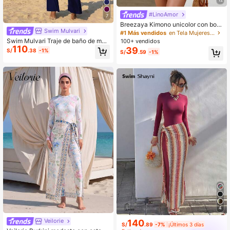
#LinoAmor
7
Breezaya Kimono unicolor con botó
Swim Mulvari
n delantero
#1 Más vendidos
en Tela Mujeres Kimonos
Swim Mulvari Traje de baño de muj
100+ vendidos
110
er nuevo de unicolor de verano de 2
39
S/
.38
-1%
S/
.59
-1%
piezas con cuello alto y mangas lar
gas con mangas acampanadas plis
adas, cintura ceñida, traje de baño
conservador, ropa de playa con prot
ección solar para vacaciones
4
Veilorie
140
S/
.89
-7%
¡Últimos 3 días