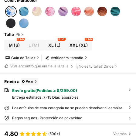
ajes de baño para mujer 2026, adecuado para
Color: Multicolor
la escuela, vacaciones, citas, té de la tarde, es
tilo occidental, cruceros, playa, islas, viajes p
or carretera, todas las estaciones, festivales d
e música, vacaciones bohemias, vacaciones
occidentales, otoño relajado, tops elegantes
para mujer
Talla
PE
9 left
6 left
4 left
M
(S)
L
(M)
XL
(L)
XXL
(XL)
Guía de Tallas
Verificar mi tamaño
96%
encontró que era fiel a la talla
¿No es tu talla? Dinos
Envío a
Peru
Envío gratis(Pedidos ≥ S/299.00)
Entrega estimada:
7-15 Días laborables
Los artículos de esta categoría no se pueden devolver ni cambiar
Pagos seguros · Protección de privacidad
4.80
(500+)
Ver más