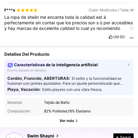
F***a
Color: Multicolor / Talla: M
La
ropa
de
sheiin
me
encanta
toda
la
calidad
est
á
perfectamente
sin
contar
que
los
precios
son
s
ú
per
accesibles
y
hay
marcas
de
excelente
calidad
lo
cual
yo
recomiendo
ampliamente
para
sus
siguientes
compras
Útil
(0)
Detalles Del Producto
Características de la inteligencia artificial
Escrito basado en detalles
Cordón, Fruncido, ABERTURAS:
El estilo y la funcionalidad se
fusionan con jaretas ajustables. Para un ajuste personalizado que
combina una vibra relajada con comodidad práctica.
Playa, Vacación:
Estilo playero con una vibra fresca.
47K Seguidores
4.91
Material:
Tejido de Baño
47K Seguidores
4.91
Composición:
82% Poliéster,18% Elastano
47K Seguidores
4.91
Ver más
47K Seguidores
4.91
Swim Shayni
Seguir
47K Seguidores
4.91