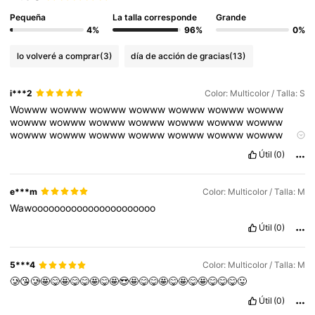
Pequeña
La talla corresponde
Grande
4%
96%
0%
lo volveré a comprar
(3)
día de acción de gracias
(13)
i***2
Color: Multicolor / Talla: S
Wowww
wowww
wowww
wowww
wowww
wowww
wowww
wowww
wowww
wowww
wowww
wowww
wowww
wowww
wowww
wowww
wowww
wowww
wowww
wowww
wowww
wowww
wowww
wowww
wowww
wowww
wowww
wowww
Útil
(0)
wowww
wowww
wowww
wowww
wowww
wowww
wowww
wowww
wowww
wowww
wowww
wowww
wowww
wowww
wowww
wowww
wowww
wowww
wowww
wowww
wowww
e***m
Color: Multicolor / Talla: M
wowww
wowww
wowww
wowww
wowww
wowww
wowww
Wawoooooooooooooooooooooo
wowww
wowww
wowww
wowww
wowww
wowww
wowww
wowww
wowww
wowww
Útil
(0)
5***4
Color: Multicolor / Talla: M
🥲😘🥲🤩😋🤩😋😋🤩😋🤩😍🤩😋😋🤩😋🤩😋🤩😋😋😋😛
Útil
(0)