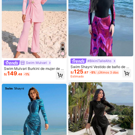
#BikiniTalleAlto
Swim Mulvari
Swim Shayni Vestido de baño de un
Swim Mulvari Burkini de mujer de u
125
a pieza con estampado floral para
149
S/
.87
-5%
¡Últimos 3 días
nicolor con decoración metálica, m
S/
.48
-1%
mujer para playa, ropa árabe
Estimado
anga larga con campana y cremalle
ra, traje de baño para vacaciones e
n la playa