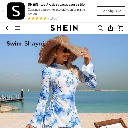
SHEIN-¡List@, descarga, con estilo!
×
Consigue descuentos especiales en tu primer
Consíguela
pedido
(5,000)