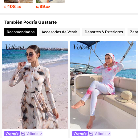
108
99
S/
.34
S/
.42
También Podría Gustarte
Recomendados
Accesorios de Vestir
Deportes & Exteriores
Zap
Veilorie
Veilorie