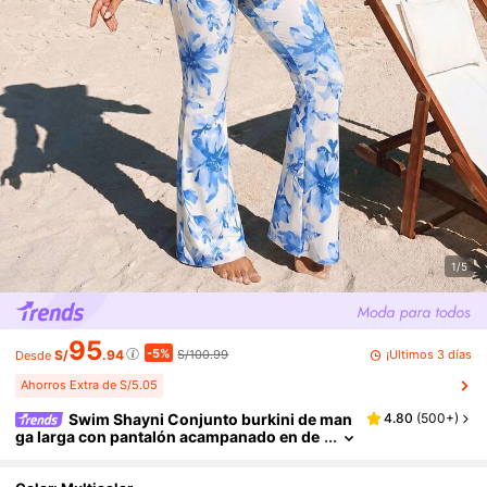
1/5
95
-5%
¡Últimos 3 días
S/
.94
S/100.99
Desde
Ahorros Extra de S/5.05
Swim Shayni Conjunto burkini de man
4.80
(
500+
)
ga larga con pantalón acampanado en de
gradado de rosa y morado, traje de baño
conservador para mujer, llegada de nuevos tr