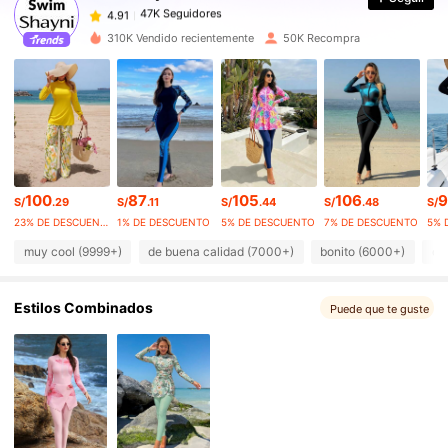
k***k
seguido
Hace 9 horas
47K Seguidores
4.91
310K Vendido recientemente
50K Recompra
47K Seguidores
4.91
47K Seguidores
4.91
47K Seguidores
4.91
47K Seguidores
4.91
47K Seguidores
4.91
100
87
105
106
9
S/
.29
S/
.11
S/
.44
S/
.48
S/
23% DE DESCUENTO
1% DE DESCUENTO
5% DE DESCUENTO
7% DE DESCUENTO
5% 
muy cool (9999+)
de buena calidad (7000+)
bonito (6000+)
co
Estilos Combinados
Puede que te guste